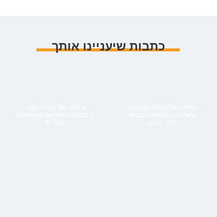
כתבות שיעניינו אותך
עדותה של אלינה מאסטר
עדותה של עמית סלע –
ששרדה במיגונית בכביש
במסגרת פרוייקט Survived
232 – כאן
To Tell