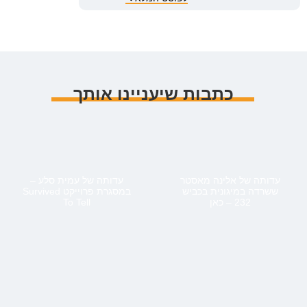
כתבות שיעניינו אותך
עדותה של אלינה מאסטר
עדותה של עמית סלע –
ששרדה במיגונית בכביש
במסגרת פרוייקט Survived
232 – כאן
To Tell