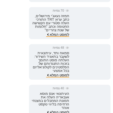
70
צפיות
חמזה נעאג'י מירושלים,
כתב ערוץ TRT התורכי
העלה סטורי עם הקשישה
החטופה וכתב "חלומות
של שנת צהריים"
לפוסט המלא
48
צפיות
סמאח ותד, עיתונאית
לשעבר בתאגיד השידור:
העלתה פוסט התומך
בזכות התנגדותם של
הפלסטינים לקולוניאליזם
בכל אמצעי
לפוסט המלא
40
צפיות
העיתונאי אנס מוסא
אגבאריה העלה את
תמונת המחבלים במצנחי
הרחיפה בליווי טקסט
אוהד
לפוסט המלא