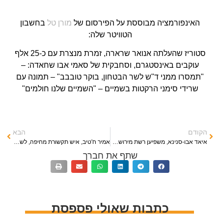
האינפורמציה מבוססת על הפירסום של
מורן טל
בחשבון
הטוויטר שלה:
סטוריז שהעלתה אנואר שרארה, זמרת מנצרת עם כ-25 אלף
עוקבים באינסטגרם, וסחבקית של סאמי אבו שחאדה: –
"תמסרו ממני ד"ש לשר הבטחון, בוקר טובבב" – תמונה עם
שרידי סימני הרקטות בשמיים – "השמיים שלנו חולמים"
הקודם
הבא
איאד אבו-סנינא, משפיען רשת מירושלים הביע שמחה על חטיפת הקשישה יפה אדר
אמיר ח'טיב, איש תקשורת מחיפה, לשעבר עובד i24news: "לקח אותם המבול בעודם עושקים"
שתף את חברך
כתבות שאולי פספסת