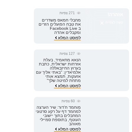
271
צפיות
אזהרה!
מחבלי חמאס משדרים
×
קשה לצפייה
את טבח הפועלים הזרים
ב Facebook Live
ומקבלים אהדה
לפוסט המלא
127
צפיות
הנאא מחאמיד, בעלת
אזרחות ישראלית, כתבת
בערוץ החיזבאללה
אלמיאדין: "באתי אליך עם
אזעקות, תמצא אותי
מתחת למיטה שלך"
לפוסט המלא
60
צפיות
מוחמד ח'דור: שיר הערצה
למחמד דף על רקע סרטוני
המחבלים בתוך יישובי
העוטף, בתוספת סמיילי
מאוהב
לפוסט המלא