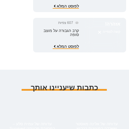
לפוסט המלא
607
צפיות
אזהרה!
×
קרב הגבורה על מוצב
קשה לצפייה
סופה
לפוסט המלא
כתבות שיעניינו אותך
עדותה של אלינה מאסטר
עדותה של עמית סלע –
ששרדה במיגונית בכביש
במסגרת פרוייקט Survived