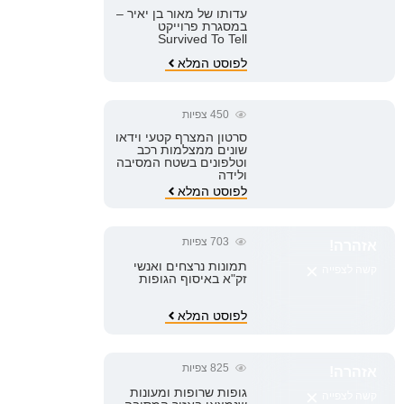
עדותו של מאור בן יאיר –
במסגרת פרוייקט
Survived To Tell
לפוסט המלא
450
צפיות
סרטון המצרף קטעי וידאו
שונים ממצלמות רכב
וטלפונים בשטח המסיבה
ולידה
לפוסט המלא
703
צפיות
אזהרה!
×
תמונות נרצחים ואנשי
קשה לצפייה
זק"א באיסוף הגופות
לפוסט המלא
825
צפיות
אזהרה!
×
גופות שרופות ומעונות
קשה לצפייה