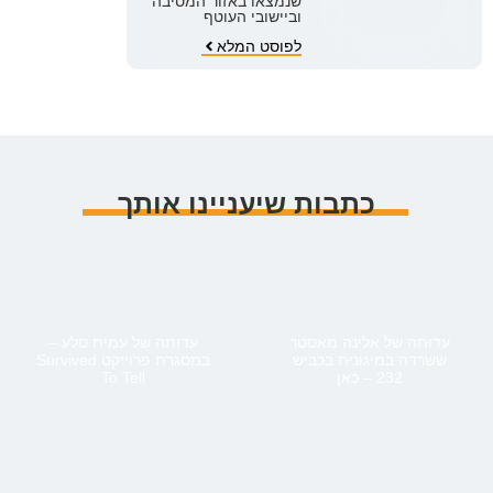
שנמצאו באזור המסיבה
וביישובי העוטף
לפוסט המלא
כתבות שיעניינו אותך
עדותה של אלינה מאסטר
עדותה של עמית סלע –
ששרדה במיגונית בכביש
במסגרת פרוייקט Survived
232 – כאן
To Tell