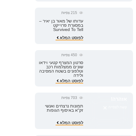
215
צפיות
עדותו של מאור בן יאיר –
במסגרת פרוייקט
Survived To Tell
לפוסט המלא
450
צפיות
סרטון המצרף קטעי וידאו
שונים ממצלמות רכב
וטלפונים בשטח המסיבה
ולידה
לפוסט המלא
703
צפיות
אזהרה!
×
תמונות נרצחים ואנשי
קשה לצפייה
זק"א באיסוף הגופות
לפוסט המלא