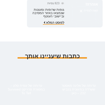
823
צפיות
אזהרה!
×
גופות שרופות ומעונות
קשה לצפייה
שנמצאו באזור המסיבה
וביישובי העוטף
לפוסט המלא
כתבות שיעניינו אותך
עדותה של אלינה מאסטר
עדותה של עמית סלע –
ששרדה במיגונית בכביש
במסגרת פרוייקט Survived
232 – כאן
To Tell