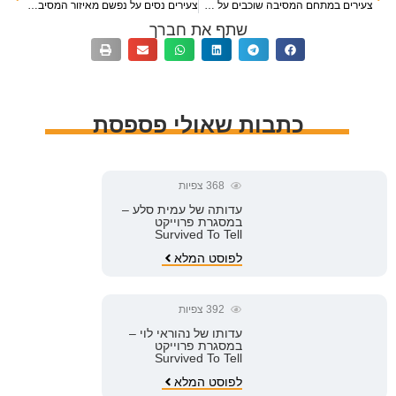
צעירים במתחם המסיבה שוכבים על האדמה, מנסים להסתתר וברקע קולות ירי
צעירים נסים על נפשם מאיזור המסיבה לכיוון האיזור המיוער
שתף את חברך
כתבות שאולי פספסת
368
צפיות
עדותה של עמית סלע –
במסגרת פרוייקט
Survived To Tell
לפוסט המלא
392
צפיות
עדותו של נהוראי לוי –
במסגרת פרוייקט
Survived To Tell
לפוסט המלא