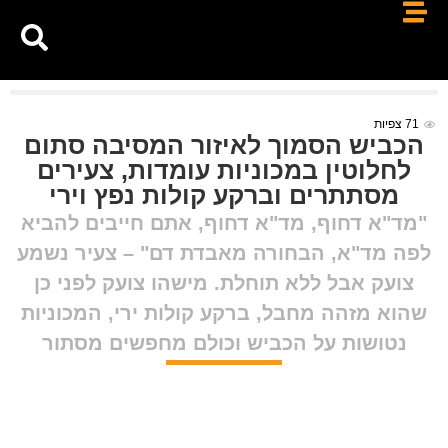
71
צפיות
הכביש הסמוך לאיזור המסיבה סתום
לחלוטין במכוניות עומדות, צעירים
מסתתרים וברקע קולות נפץ וירי
"מד"א דחוף, מד"א דחוף, אתם חייבים להביא
לפה מד"א, הבחורה מאבדת דם" – צעיר נשמע
צועק אבל ללא תוחלת. מישהו צועק לפני כן
שהוא מזהה מחבל, ברקע קולות ירי, המכוניות
נטושות על הכביש וכולם מחפשים מסתור