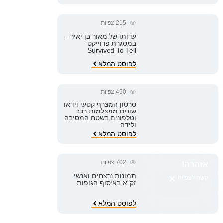
215
צפיות
עדותו של מאור בן יאיר –
במסגרת פרוייקט
Survived To Tell
לפוסט המלא
450
צפיות
סרטון המצרף קטעי וידאו
שונים ממצלמות רכב
וטלפונים בשטח המסיבה
ולידה
לפוסט המלא
702
צפיות
אזהרה!
×
תמונות נרצחים ואנשי
קשה לצפייה
זק"א באיסוף הגופות
לפוסט המלא