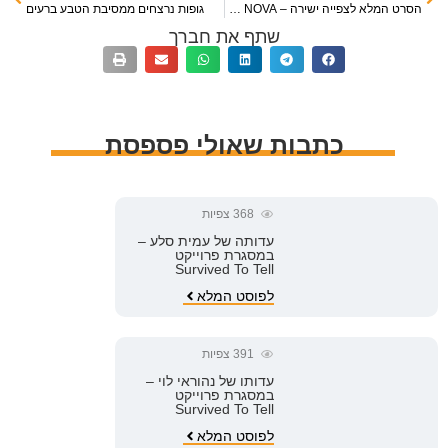
הסרט המלא לצפייה ישירה – NOVA – דוקו yes
גופות נרצחים ממסיבת הטבע ברעים
שתף את חברך
כתבות שאולי פספסת
368
צפיות
עדותה של עמית סלע –
במסגרת פרוייקט
Survived To Tell
לפוסט המלא
391
צפיות
עדותו של נהוראי לוי –
במסגרת פרוייקט
Survived To Tell
לפוסט המלא