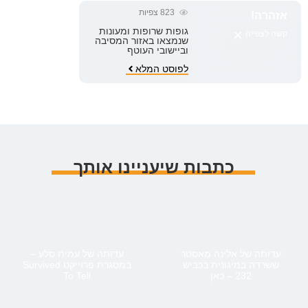
823
צפיות
אזהרה!
×
גופות שרופות ומעונות
קשה לצפייה
שנמצאו באזור המסיבה
וביישובי העוטף
לפוסט המלא
כתבות שיעניינו אותך
עדותה של אלינה מאסטר
עדותה של עמית סלע –
ששרדה במיגונית בכביש
במסגרת פרוייקט Survived
232 – כאן
To Tell