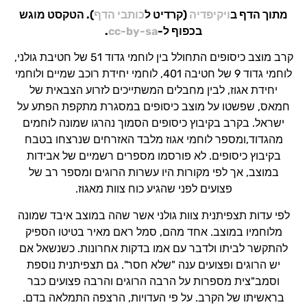
מתוך הדף ב
ויקיפדיה
(קרדיט ל
כותבי הדף
). הטקסט מוגש
בכפוף ל-
cc-by-sa
.
קרב מוצב כיסופים התחולל בין לוחמי גדוד 51 של חטיבת גולני,
לוחמי גדוד 9 של חטיבה 401, לוחמי יחידת רוכב שמיים ולוחמי
יחידת אגוז, לבין מחבלים המשתייכים לזרוע הצבאית של
חמאס, שפשטו על מוצב כיסופים במסגרת מתקפת הפתע על
ישראל. בקרב בקיבוץ כיסופים הסמוך נהרגו שמונה לוחמים
מהגדוד,ומספר לוחמי אגוז מלבד האזרחים שנרצחו בטבח
בקיבוץ כיסופים. לא פורסמו מספרים רשמיים של אבידות
במוצב, אך לפי מקורות היו עשרות הרוגים ומספר רב של
פצועים לפני שהגיע כוח צוות מאגוז.
לפי עדות תצפיתנית צוות גולני אשר שהה במוצב איבד שמונה
מלוחמיו במוצב. אחד מהם, סמל ראם מאיר בטיטו הספיק
להתקשר לביתו ולדבר עם אמו בדקות אחרונות. כשנשאל אם
יש הרוגים ופצועים ענה "שלא חסר". גם תצפיתנית נוספת
וסמב"צית מספרות על הרבה הרוגים והרבה פצועים כבר
בראשיתו של הקרב. על פי העדויות, הרצפה התמלאה בדם.