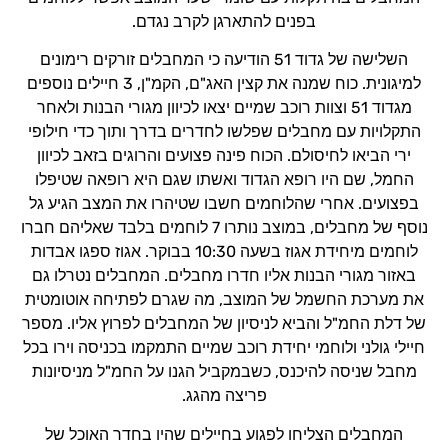
בפנים להתארגן לקרב נגדם.
השלישה של גדוד 51 הודיעה כי המחבלים זורקים רימונים
למיגונית. כוח שמנה את קצין האג"ם, הקמ"ן, 3 חיילים נוספים
מגדוד 51 וצוות רוכב שמיים יצאו לכיוון מגורי הבנות ולאחר
התקלויות עם מחבלים שפלשו לחדרים בדרך ותוך כדי חילופי
ירי הביאו לחיסולם. הכוח פינה פצועים והרוגים בזאב לכיוון
החמל, שם היו רופא הגדוד ואשתו שגם היא רופאה שטיפלו
בפצועים. אחרי שהלוחמים חשבו שטיהרו את המצב הגיע גל
נוסף של מחבלים, במוצב נותרו 7 לוחמים בלבד שאליהם חברו
לוחמים מיחידת אגוז בשעה 10:30 בבוקר. אגוז ספגו אבדות
באזור מגורי הבנות אליו חדרו מחבלים. המחבלים נטרלו גם
את מערכת החשמל של המוצב, מה שגרם לפתיחה אוטומטית
של דלת החמ"ל והביא לניסיון של המחבלים לפרוץ אליו. מספר
חיילי גולני ולוחמי יחידת רוכב שמיים התמקמו בכניסה וירו בכל
מחבל שניסה להיכנס, כשבמקביל הגנו על החמ"ל מניסיונות
פריצה מהגג.
המחבלים הצליחו לפגוע בחיילים שהיו בחדר האוכל של