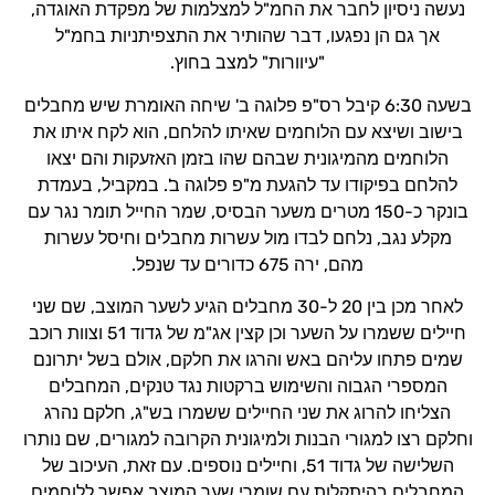
נעשה ניסיון לחבר את החמ"ל למצלמות של מפקדת האוגדה,
אך גם הן נפגעו, דבר שהותיר את התצפיתניות בחמ"ל
"עיוורות" למצב בחוץ.
בשעה 6:30 קיבל רס"פ פלוגה ב' שיחה האומרת שיש מחבלים
בישוב ושיצא עם הלוחמים שאיתו להלחם, הוא לקח איתו את
הלוחמים מהמיגונית שבהם שהו בזמן האזעקות והם יצאו
להלחם בפיקודו עד להגעת מ"פ פלוגה ב'. במקביל, בעמדת
בונקר כ-150 מטרים משער הבסיס, שמר החייל תומר נגר עם
מקלע נגב, נלחם לבדו מול עשרות מחבלים וחיסל עשרות
מהם, ירה 675 כדורים עד שנפל.
לאחר מכן בין 20 ל-30 מחבלים הגיע לשער המוצב, שם שני
חיילים ששמרו על השער וכן קצין אג"מ של גדוד 51 וצוות רוכב
שמים פתחו עליהם באש והרגו את חלקם, אולם בשל יתרונם
המספרי הגבוה והשימוש ברקטות נגד טנקים, המחבלים
הצליחו להרוג את שני החיילים ששמרו בש"ג, חלקם נהרג
וחלקם רצו למגורי הבנות ולמיגונית הקרובה למגורים, שם נותרו
השלישה של גדוד 51, וחיילים נוספים. עם זאת, העיכוב של
המחבלים בהיתקלות עם שומרי שער המוצב אפשר ללוחמים