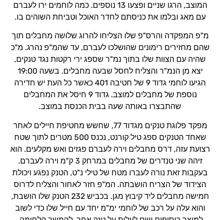
המוצב, הרגו שניים ופצעו 13 נוספים. כמה לוחמים ירו לעברם
עם מאג ובלמו את כניסתם לחדר האוכל וטביחת השוהים בו.
מ"פ המפקדה והרס"פ שלו הצליחו להרוג שלושה מחבלים תוך
שהם מחזירים רימונים שהושלכו לעברם, עד שהמ"פ נהרג. מ"כ
שהיה עם הצוות שלו בתוך נמ"ר שספג ירי רקטות נגד טנקים,
יצא מן הנמ"ר והצליח לחסל שבעה מחבלים. בשעה 19:00
הגיעו לוחמי גדוד 9 של חטיבה 401 כאשר כל העת יש חדירה
נוספת של מחבלים למוצב. גדוד 9 חיסל את המחבלים
שהתבצרו באותה שעה בבית הכנסת במוצב.
מפקד פלוגת טנקים מגדוד 77, שחשש מחטיפת חיילים לאחר
שאחד הטנקים ספג טיל קורנט, נכנס 500 מטרים לתוך שטח
רצועת עזה, דרס מחבלים וירה לעברם פגזים ואש מקלעים. הוא
זיהה שני טנדרים של מחבלים במרחק 3 ק"מ וירה לעברם.
בעקבות זאת נורה לעברו מטח של טילי נ"ט, הטנק נפגע ויכולת
הצידוד של הצריח הושבתה. המ"פ חזר לאחור והצליח לדרוס
חמישה מחבלים ליד קיבוץ מגן. בכביש 232 הטנק שלו הושבת,
והוא עלה על רכב של לוחמי ימ"מ יחד עם חייל שלו כדי לשוב
למוצב כיסופים ושם לעלות על טנק אחר, להמשך הלחימה.