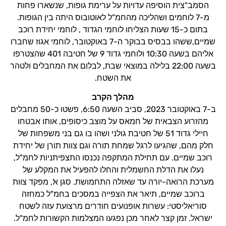
הסמב"צית הוסיפה עדויות על ערימת גופות, שנשארו פחות
מ-7 לוחמים ושהליכה מהחמ"ל לאוטובוס היתה בין הגופות.
בתום כ-15 שעות הצליחו לוחמי הגדוד , לוחמי יחידת רוכב
שמיים,ששהו בבסיס בבוקר ה-7 באוקטובר, לוחמי אגוז שחברו
אליהם בשעה 10:30 ולוחמי גדוד 9 של חטיבה 401 שהצטרפו
בשעה 22:00 בלילה במוצאי שבת, לבלום את המחבלים ולטהר
את השטח.
מהלך הקרב
ב-7 באוקטובר 2023, סביב השעה 6:50, פשטו כ-50 מחבלים
מהזרוע הצבאית של חמאס על מוצב כיסופים, אותו אבטחו
חיילי גדוד 51 של חטיבת גולני ושהו בו גם בני משפחות של
חלק מהם, שהגיעו לרגל שמחת תורה וגם צוות תורן של יחידת
רוכב שמיים. עם תחילת המתקפה נכנסו התצפיתניות לחמ"ל,
נעלו את הדלת החשמלית והחלו להפעיל את המקלע של
מערכת הרואה-יורה עד שאזלה התחמושת. סגן א', מפקד צוות
ברוכב שמיים, תיאר את הצפייה במסכים בחמ"ל כמחזה
סוריאליסטי: עשרות אופנועים חודרים מרצועת עזה לשטח
ישראל. זמן קצר לאחר מכן נפגעו המצלמות הקשורות לחמ"ל.