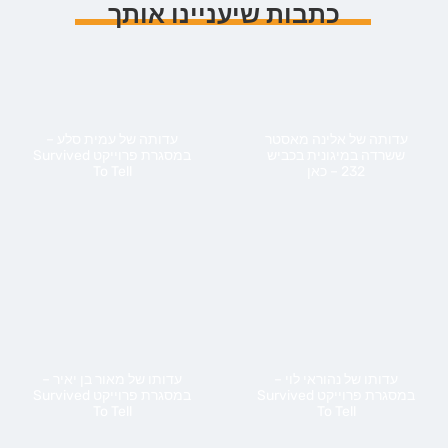
כתבות שיעניינו אותך
עדותה של אלינה מאסטר
עדותה של עמית סלע –
ששרדה במיגונית בכביש
במסגרת פרוייקט Survived
232 – כאן
To Tell
עדותו של נהוראי לוי –
עדותו של מאור בן יאיר –
במסגרת פרוייקט Survived
במסגרת פרוייקט Survived
To Tell
To Tell