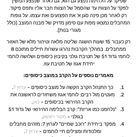
שפיקד על הלחימה נפצע גם הוא. גם לאחר שנפצע המשיך
לפקד על הצוות עד שהסמל של הצוות חבר אליו ותפס פיקוד.
רק לאחר מכן פינה סגן א' את הפצועים ואת עצמו. על גופות
המחבלים נמצאו מפות עם סימון מדויק של מבנה המוצב (כולל
מגורי בנות).
רק כעבור 15 שעות הושגה שליטה מלאה וטיהור מלא של האזור
ממחבלים. במהלך הקרבות נהרגו עשרות חיילים מתוכם 8
לוחמי גדוד 51 של חטיבת גולני בקיבוץ כיסופים ושלושה לוחמי
יחידת אגוז של חטיבת עוז.
מאמרים נוספים על הקרב במוצב כיסופים:
כך התנהל הקרב הקשה על מוצב כיסופים –
ערוץ 7
.
מעטים מול רבים: לוחמי אגוז משחזרים לראשונה את
הקרב ההירואי בכיסופים –
כאן
.
"נלחמנו כמו אריות": קרב הבלימה ההירואי של גדוד 51
בגולני –
מקור ראשון
.
מפקד ביחידת "רוכב שמיים" לערוץ 7: מזהים מחבלים
ומלכודות ומצילים חיי לוחמים –
ערוץ 7
.