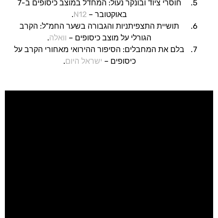
חוסרי ציוד ובונקר נעול: המחדל במוצב כיסופים ב-7
באוקטובר –
N12
.
תושיית התצפיתניות והגבורה בשער החמ"ל: הקרב
הגורלי על מוצב כיסופים –
וואלה
.
בלם את המחבלים: הסיפור ההירואי מאחורי הקרב על
כיסופים –
ישראל היום
.