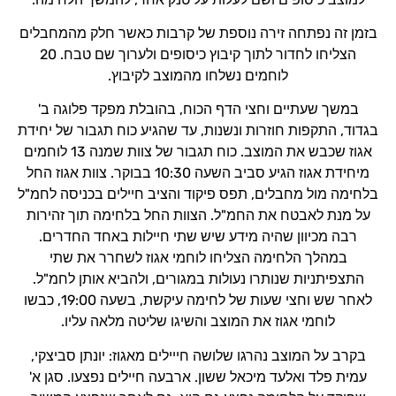
בזמן זה נפתחה זירה נוספת של קרבות כאשר חלק מהמחבלים
הצליחו לחדור לתוך קיבוץ כיסופים ולערוך שם טבח. 20
לוחמים נשלחו מהמוצב לקיבוץ.
במשך שעתיים וחצי הדף הכוח, בהובלת מפקד פלוגה ב'
בגדוד, התקפות חוזרות ונשנות, עד שהגיע כוח תגבור של יחידת
אגוז שכבש את המוצב. כוח תגבור של צוות שמנה 13 לוחמים
מיחידת אגוז הגיע סביב השעה 10:30 בבוקר. צוות אגוז החל
בלחימה מול מחבלים, תפס פיקוד והציב חיילים בכניסה לחמ"ל
על מנת לאבטח את החמ"ל. הצוות החל בלחימה תוך זהירות
רבה מכיוון שהיה מידע שיש שתי חיילות באחד החדרים.
במהלך הלחימה הצליחו לוחמי אגוז לשחרר את שתי
התצפיתניות שנותרו נעולות במגורים, ולהביא אותן לחמ"ל.
לאחר שש וחצי שעות של לחימה עיקשת, בשעה 19:00, כבשו
לוחמי אגוז את המוצב והשיגו שליטה מלאה עליו.
בקרב על המוצב נהרגו שלושה חייילים מאגוז: יונתן סביצקי,
עמית פלד ואלעד מיכאל ששון. ארבעה חיילים נפצעו. סגן א'