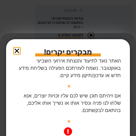
86
צפיות
עדות התצפיתנית:
המשמרת שהפכה לגיהנום
– כאן
לפוסט המלא
מבקרים יקרים!
170
צפיות
אזהרה!
האתר נועד לתיעוד והנצחת אירועי השביעי
×
"ניצלתי בזכות הגופות
קשה לצפייה
שהיו עליי" – עדותו של
באוקטובר. נשמח לעזרתכם הפעילה בשליחת מידע
נועם כהן
חדש או עדכון/תיקון מידע קיים.
לפוסט המלא
*
אם זיהיתם תוכן שיש לכם עליו זכויות יוצרים, אנא
41
צפיות
שלחו לנו פניה ונסיר אותו או נשייך אותו אליכם,
החיבוק שהציל את יעל:
המשפחה שיצאה בחיים
בהתאם לבקשתכם.
מהממ"ד הבוער
לפוסט המלא
*