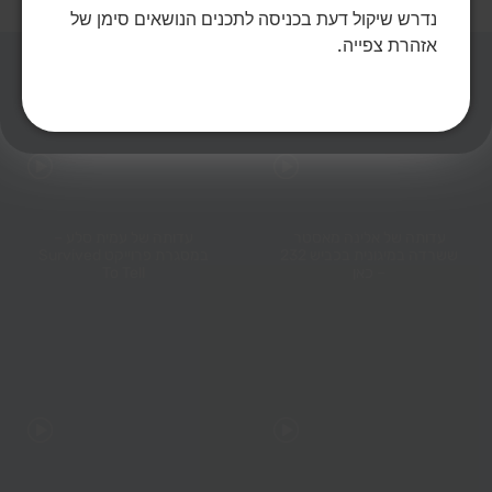
נדרש שיקול דעת בכניסה לתכנים הנושאים סימן של
אזהרת צפייה.
כתבות שיעניינו אותך
עדותה של אלינה מאסטר
עדותה של עמית סלע –
ששרדה במיגונית בכביש 232
במסגרת פרוייקט Survived
– כאן
To Tell