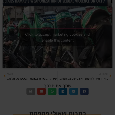
Click to accept marketing cookies and
enable this content
הקודם
הבא
עדי הראייה לזוועות האונס שביצע חמאס – מדברים (חדשות 13)
ועידת תקשורת בנושא היבטים של אלימות מינית בשביעי באוקטובר JPC (אנגלית)
שתף את חברך
כתבות שאולי פספסת