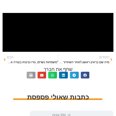
הקודם
הבא
מיה שם בראיון ראשון לאחר השחרור משבי חמאס – ערוץ 13
"משפחות נשרפו, נורו ונרצחו בצורה אכזרית שאין כמותה": כתבנו עם תיעודים מתוך כפר עזה – ערוץ 14
שתף את חברך
כתבות שאולי פספסת
394
צפיות