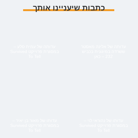
כתבות שיעניינו אותך
עדותה של אלינה מאסטר
עדותה של עמית סלע –
ששרדה במיגונית בכביש
במסגרת פרוייקט Survived
232 – כאן
To Tell
עדותו של נהוראי לוי –
עדותו של מאור בן יאיר –
במסגרת פרוייקט Survived
במסגרת פרוייקט Survived
To Tell
To Tell