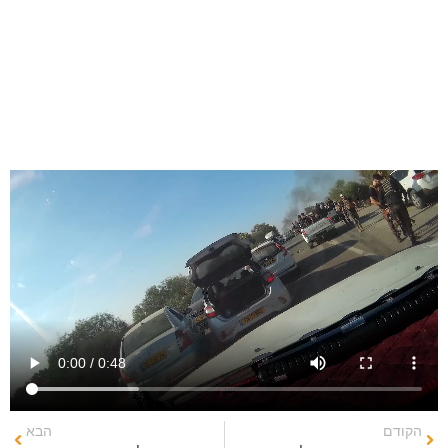
הקודם
הבא