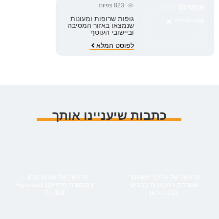
823
צפיות
אזהרה!
×
גופות שרופות ומעונות
קשה לצפייה
שנמצאו באזור המסיבה
וביישובי העוטף
לפוסט המלא
כתבות שיעניינו אותך
עדותה של אלינה מאסטר
עדותה של עמית סלע –
ששרדה במיגונית בכביש
במסגרת פרוייקט Survived
232 – כאן
To Tell