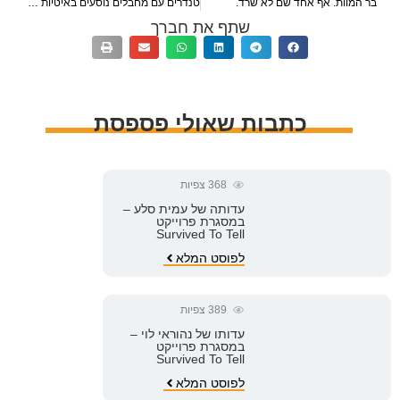
בר המוות. אף אחד שם לא שרד.
טנדרים עם מחבלים נוסעים באיטיות בכביש 232 ליד הפניה לחניון רעים
שתף את חברך
כתבות שאולי פספסת
368
צפיות
עדותה של עמית סלע –
במסגרת פרוייקט
Survived To Tell
לפוסט המלא
389
צפיות
עדותו של נהוראי לוי –
במסגרת פרוייקט
Survived To Tell
לפוסט המלא