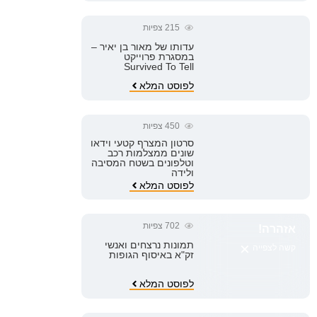
215
צפיות
עדותו של מאור בן יאיר –
במסגרת פרוייקט
Survived To Tell
לפוסט המלא
450
צפיות
סרטון המצרף קטעי וידאו
שונים ממצלמות רכב
וטלפונים בשטח המסיבה
ולידה
לפוסט המלא
702
צפיות
אזהרה!
×
תמונות נרצחים ואנשי
קשה לצפייה
זק"א באיסוף הגופות
לפוסט המלא