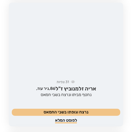
31
צפיות
אריה זלמנוביץ ז"ל
86,
ניר עוז,
נחטף מביתו ונרצח בשבי חמאס
נרצח וגופתו בשבי החמאס
לפוסט המלא