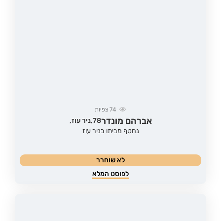
74
צפיות
אברהם מונדר
78,
ניר עוז,
נחטף מביתו בניר עוז
לא שוחרר
לפוסט המלא