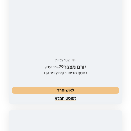
152
צפיות
יורם מצגר
79,
ניר עוז,
נחטף מביתו בקיבוץ ניר עוז
לא שוחרר
לפוסט המלא