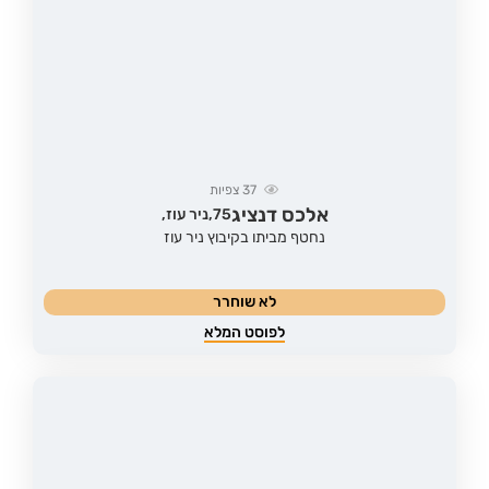
37
צפיות
אלכס דנציג
75,
ניר עוז,
נחטף מביתו בקיבוץ ניר עוז
לא שוחרר
לפוסט המלא