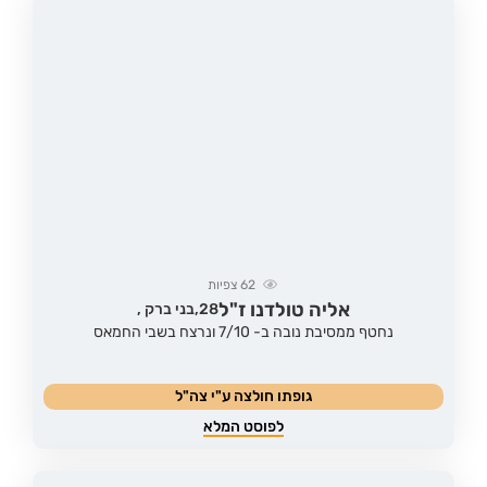
62
צפיות
אליה טולדנו ז"ל
28,
בני ברק ,
נחטף ממסיבת נובה ב- 7/10 ונרצח בשבי החמאס
גופתו חולצה ע"י צה"ל
לפוסט המלא