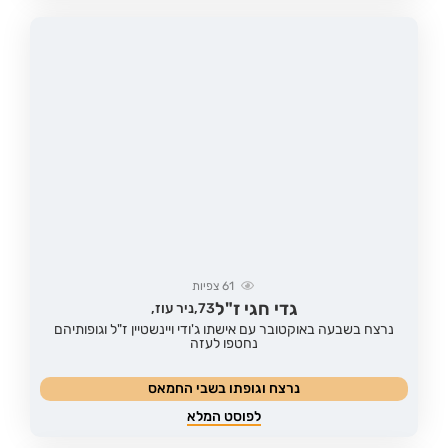
61
צפיות
גדי חגי ז"ל
73,
ניר עוז,
נרצח בשבעה באוקטובר עם אישתו ג'ודי ויינשטיין ז"ל וגופותיהם
נחטפו לעזה
נרצח וגופתו בשבי החמאס
לפוסט המלא