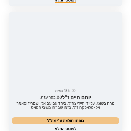
לפוסט המלא
186
צפיות
יותם חיים ז"ל
28,
כפר עזה,
נורה בשוגג, על ידי חיילי צה"ל, ביחד עם עם אלון שמריז וסאמר
אל-טלאלקה ז"ל, בזמן שברחו משבי חמאס
גופתו חולצה ע"י צה"ל
לפוסט המלא