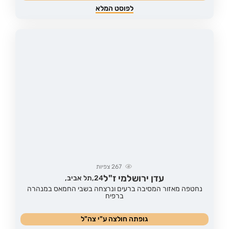
לפוסט המלא
267
צפיות
עדן ירושלמי ז"ל
24,
תל אביב,
נחטפה מאזור המסיבה ברעים ונרצחה בשבי החמאס במנהרה
ברפיח
גופתה חולצה ע"י צה"ל