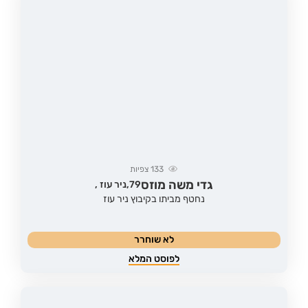
133
צפיות
גדי משה מוזס
79,
ניר עוז ,
נחטף מביתו בקיבוץ ניר עוז
לא שוחרר
לפוסט המלא