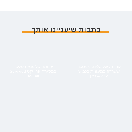
כתבות שיעניינו אותך
עדותה של אלינה מאסטר
עדותה של עמית סלע –
ששרדה במיגונית בכביש
במסגרת פרוייקט Survived
232 – כאן
To Tell