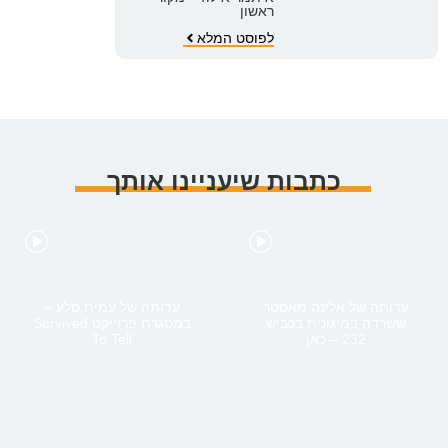
ראשון
לפוסט המלא
כתבות שיעניינו אותך
עדותה של אלינה מאסטר
עדותה של עמית סלע –
ששרדה במיגונית בכביש
במסגרת פרוייקט Survived
232 – כאן
To Tell