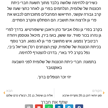
כשירים ללחימה שלושה בלבד מתוך תשעת חברי כיתת
הכוננות של שלומית, הנלחמים בפרי גן. לאחר כחצי שעה של
קרב גבורה עקשני, התייאשו המחבלים מתוכניתם לכבוש את
פרי גן ולרצוח את תושביו. הם הסתלקו והקרב הסתיים.
בקרב בפרי גן נפלו אביעד כהן וראובן שישפורטיש. בדרך לפרי
גן נהרג בכור סוויד. עוז ששון, בועז בירן, מיכאל גוטסמן ויהודה
רבינוביץ' נפצעו. איש מתושבי פרי גן לא נפגע. חבר נוסף
בכיתת הכוננות של שלומית, קצין הצנחנים רס"ן אוריאל ביבי,
נפל בקרב ליד בארי, בדרכו להצטרף ללחימה.
בתמונה: חברי כיתת הכוננות של שלומית לפני השבעה
באוקטובר
יהי זכר הנופלים ברוך.
הקודם
הבא
סגן יוחאי דוכן בן 26 מקרית-ארבע
אליה בן שימול, בן 31, רבש"ץ כרם שלום
שתף את חברך