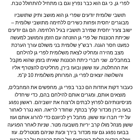
לפרי גן, כי גם הוא כבר נפרץ וגם בו מתחיל להתחולל טבח.
תושבי שלומית יודעים שפרי גן הוא מושב ותיק שתושביו
מבוגרים יחסית ופחות כשירים ללחימה מתושבי שלומית –
ישוב צעיר יחסית שמירב תושביו בגיל הלחימה. הם גם יודעים
שכיתת הכוננות של פרי גן הוזנחה עם הזמן והמושב למעשה
כמעט חסר הגנה. רבש"ץ שלומית בני משולם עורך הערכת
מצב מהירה ומחליט לצאת משלומית לפרי גן להילחם
במחבלים. שני חברי כיתת הכוננות שאיתו בזמן שהוא מקבל
את ההחלטה, עוז ששון ובועז בירן, מחליטים להצטרף אליו
והשלושה יוצאים לפרי גן, המרוחק משלומית 10 ק"מ.
כעבור דקות אחדות הם כבר בפרי גן, מחפשים את המחבלים,
מוצאים אותם, ומגרים אותם להילחם בהם, כדי שיחדלו
מניסיונותיהם לפרוץ לבתים ולרצוח את יושביהם. ראשון נפגע
בועז בירן מכדור קלץ' בכתף, שחודר לריאה. הוא נגרר לאחור
על ידי חברו עוז ששון. מחבל רץ לכיוונם כדי להרוג אותם ועוז
ששון מנהל מולו קרב יריות משבעה מטר. שניות לאחר הפגיעה
בבועז נפגע גם עוז מכדור בירך וכעת שניהם מנוטרלים. עוז
שולח הודעה קולית בווטסאפ של כיתת הכוננות על כך שבועז