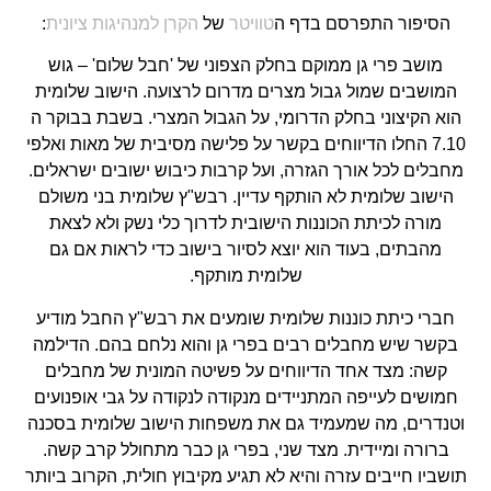
הסיפור התפרסם בדף ה
טוויטר
של
הקרן למנהיגות ציונית
:
מושב פרי גן ממוקם בחלק הצפוני של 'חבל שלום' – גוש
המושבים שמול גבול מצרים מדרום לרצועה. הישוב שלומית
הוא הקיצוני בחלק הדרומי, על הגבול המצרי. בשבת בבוקר ה
7.10 החלו הדיווחים בקשר על פלישה מסיבית של מאות ואלפי
מחבלים לכל אורך הגזרה, ועל קרבות כיבוש ישובים ישראלים.
הישוב שלומית לא הותקף עדיין. רבש"ץ שלומית בני משולם
מורה לכיתת הכוננות הישובית לדרוך כלי נשק ולא לצאת
מהבתים, בעוד הוא יוצא לסיור בישוב כדי לראות אם גם
שלומית מותקף.
חברי כיתת כוננות שלומית שומעים את רבש"ץ החבל מודיע
בקשר שיש מחבלים רבים בפרי גן והוא נלחם בהם. הדילמה
קשה: מצד אחד הדיווחים על פשיטה המונית של מחבלים
חמושים לעייפה המתניידים מנקודה לנקודה על גבי אופנועים
וטנדרים, מה שמעמיד גם את משפחות הישוב שלומית בסכנה
ברורה ומיידית. מצד שני, בפרי גן כבר מתחולל קרב קשה.
תושביו חייבים עזרה והיא לא תגיע מקיבוץ חולית, הקרוב ביותר