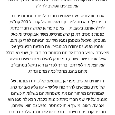
והוא פצועים וזקוקים לחילוץ.
את ההודעה שומע בשלומית חברם לכיתת הכוננות יהודה
רבינוביץ'. הוא טס לפרי גן במהירות של קרוב ל 200 קמ"ש,
לחלץ אותם. בעקבותיו יוצאים לפרי גן שלושה חברי כיתת
כוננות נוספים ראובן שישפורטיש, משה אבוקסיס ומיכאל
גוטסמן. מיכאל גוטסמן נפגע מיד עם הגעתם לפרי גן. מעט
אחריו נפגע גם יהודה רבינוביץ'. את הודעת רבינוביץ' על
פציעתם שומע חברם לכיתת הכוננות בכור סוויד, שנמצא בכלל
אצל הוריו בישוב שובה, המרוחק למעלה מחצי שעת נסיעה.
הוא יוצא מיד לעזרתם. בדרך לפרי גן הוא נתקל במחבלים,
נלחם בהם, מחסל כמה מהם ונהרג.
הדיווחים הקשים מפרי גן בווטסאפ של כיתת הכוננות של
שלומית, מוציאים לדרך כוח שלישי – עוז גליק ואביעד כהן,
שמותירים מאחוריהם את משפחותיהם בשלומית כשהם
מוגנים על ידי שני חברי כיתת כוננות בלבד. הבא להיפגע הוא
אביעד. ראובן מושך אותו למחסה ונפגע גם הוא. שניהם,
חברים קרובים בחייהם, נהרגים זה לצד זה. בשלב זה נותרו