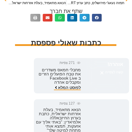
חמזה נעאג'י מירושלים, כתב ערוץ TRT התורכי העלה סטורי עם הקשישה החטופה וכתב "חלומות של שנת צהריים"
הנאא מחאמיד, בעלת אזרחות ישראלית, כתבת בערוץ החיזבאללה אלמיאדין: "באתי אליך עם אזעקות, תמצא אותי מתחת למיטה שלך"
שתף את חברך
כתבות שאולי פספסת
271
צפיות
אזהרה!
מחבלי חמאס משדרים
×
קשה לצפייה
את טבח הפועלים הזרים
ב Facebook Live
ומקבלים אהדה
לפוסט המלא
127
צפיות
הנאא מחאמיד, בעלת
אזרחות ישראלית, כתבת
בערוץ החיזבאללה
אלמיאדין: "באתי אליך עם
אזעקות, תמצא אותי
מתחת למיטה שלך"