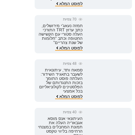
לפוסט המלא
70
צפיות
חמזה נעאג'י מירושלים,
כתב ערוץ TRT התורכי
העלה סטורי עם הקשישה
החטופה וכתב "חלומות
של שנת צהריים"
לפוסט המלא
48
צפיות
סמאח ותד, עיתונאית
לשעבר בתאגיד השידור:
העלתה פוסט התומך
בזכות התנגדותם של
הפלסטינים לקולוניאליזם
בכל אמצעי
לפוסט המלא
40
צפיות
העיתונאי אנס מוסא
אגבאריה העלה את
תמונת המחבלים במצנחי
הרחיפה בליווי טקסט