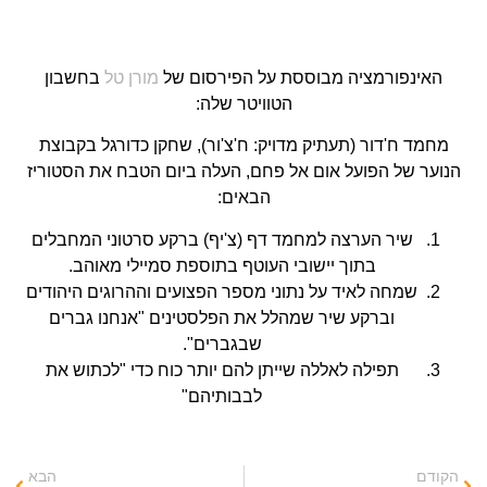
האינפורמציה מבוססת על הפירסום של
מורן טל
בחשבון
הטוויטר שלה:
מחמד ח'דור (תעתיק מדויק: ח'צ'ור), שחקן כדורגל בקבוצת
הנוער של הפועל אום אל פחם, העלה ביום הטבח את הסטוריז
הבאים:
שיר הערצה למחמד דף (צ'יף) ברקע סרטוני המחבלים
בתוך יישובי העוטף בתוספת סמיילי מאוהב.
שמחה לאיד על נתוני מספר הפצועים וההרוגים היהודים
וברקע שיר שמהלל את הפלסטינים "אנחנו גברים
שבגברים".
תפילה לאללה שייתן להם יותר כוח כדי "לכתוש את
לבבותיהם"
הקודם
הבא