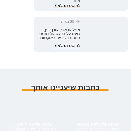
אוהד
לפוסט המלא
25
צפיות
אמל עראבי, עורך דין,
כועס על הכעס על תומכי
הטבח בשביעי באוקטובר
לפוסט המלא
כתבות שיעניינו אותך
עדותה של אלינה מאסטר
עדותה של עמית סלע –
ששרדה במיגונית בכביש
במסגרת פרוייקט Survived