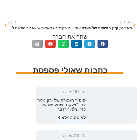
הקודם
הבא
סא"ל ע', קצין הגששים של אוגדת עזה – מקור ראשון
אופקים: זוג האחים שיצא אל התופת להגן על העיר, לא נפרדו גם במותם – מקור ראשון
שתף את חברך
כתבות שאולי פספסת
161
צפיות
סיפור הגבורה של ירון מניר
עוז: "צעקתי שמע ישראל
כדי שלא יירו בי"
לפוסט המלא
719
צפיות