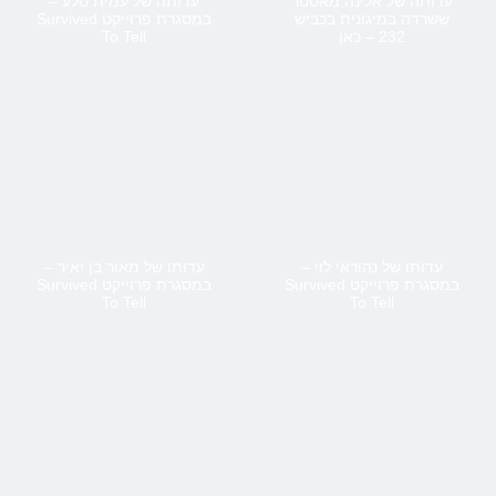
עדותה של אלינה מאסטר
עדותה של עמית סלע –
ששרדה במיגונית בכביש
במסגרת פרוייקט Survived
232 – כאן
To Tell
עדותו של נהוראי לוי –
עדותו של מאור בן יאיר –
במסגרת פרוייקט Survived
במסגרת פרוייקט Survived
To Tell
To Tell