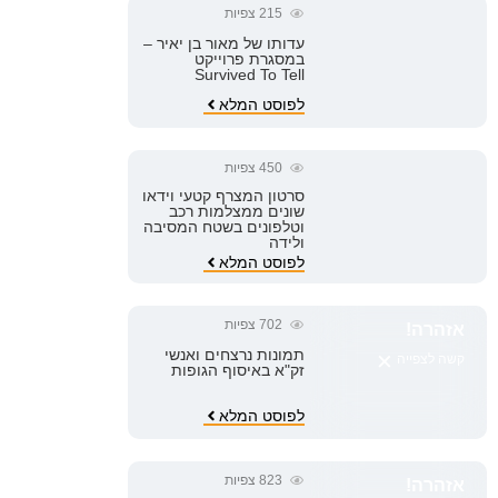
215
צפיות
עדותו של מאור בן יאיר –
במסגרת פרוייקט
Survived To Tell
לפוסט המלא
450
צפיות
סרטון המצרף קטעי וידאו
שונים ממצלמות רכב
וטלפונים בשטח המסיבה
ולידה
לפוסט המלא
702
צפיות
אזהרה!
×
תמונות נרצחים ואנשי
קשה לצפייה
זק"א באיסוף הגופות
לפוסט המלא
823
צפיות
אזהרה!