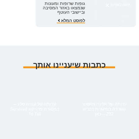
×
גופות שרופות ומעונות
קשה לצפייה
שנמצאו באזור המסיבה
וביישובי העוטף
לפוסט המלא
כתבות שיעניינו אותך
עדותה של אלינה מאסטר
עדותה של עמית סלע –
ששרדה במיגונית בכביש
במסגרת פרוייקט Survived
232 – כאן
To Tell