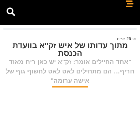
26
צפיות
מתוך עדותו של איש זק"א בוועדת
הכנסת
"אחד החיילים אומר: זק"א יש כאן ריח מאוד
חריף… הם מתחילים לאט לאט לחשוף גוף של
אישה ערומה"