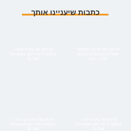
כתבות שיעניינו אותך
עדותה של אלינה מאסטר
עדותה של עמית סלע –
ששרדה במיגונית בכביש
במסגרת פרוייקט Survived
232 – כאן
To Tell
עדותו של נהוראי לוי –
עדותו של מאור בן יאיר –
במסגרת פרוייקט Survived
במסגרת פרוייקט Survived
To Tell
To Tell