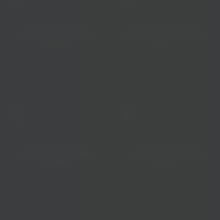
עדותה של אלינה מאסטר
עדותה של עמית סלע –
ששרדה במיגונית בכביש 232
במסגרת פרוייקט Survived
– כאן
To Tell
עדותו של נהוראי לוי –
עדותו של מאור בן יאיר –
במסגרת פרוייקט Survived
במסגרת פרוייקט Survived
To Tell
To Tell