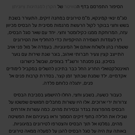
הסיפור התפרסם בדף ה
טוויטר
של
הקרן למנהיגות ציונית
:
סג"מ ינאי קמינקא, מ"מ טירונים במחנה זיקים, התעורר בשבת
בשש וחצי בבוקר לקול הרעשת מרגמות מסיבית על הבסיס מכיוון
עזה, המרוחקת ממנו כקילומטר וחצי. יחד עם שאר סגל הבסיס,
רץ לעמדות השמירה ההיקפיות כדי להחליף את הטירונים
ששמרו בהן ולשלוח אותם אל המיגוניות. בעמדה אל מול פני אויב
התייצב קצין צעיר חברותי ואהוב, בוגר שנת שירות עם נוער
בסיכון, נגן פסנתר ורשג"ד בצופים, שבשל כישרונו
האינטלקטואלי החריג החל כבר בתיכון להשלים במקביל לימודים
אקדמיים. ילד שמנת שבתוך זמן קצר, בסדרת קרבות פנים אל
פנים, יתגלה כלוחם פלדה.
כעבור כשעה, בשבע וחצי, החלו להישמע בסביבת הבסיס
צרורות ירי ארוכים. אלו היו עשרות מחבלים חמושים שפשטו על
הבסיס מהפרצות בגדר ובסירות מהים. כמה עשרות אזרחים
שבילו את הלילה בחוף זיקים הסמוך וראו בעיניהם את הפשיטה
מהים, נמלטו אל תוך הבסיס והצטרפו לטירונים במיגוניות.
באותה עת היה על סגל הבסיס להגן על למעלה ממאה טירונים