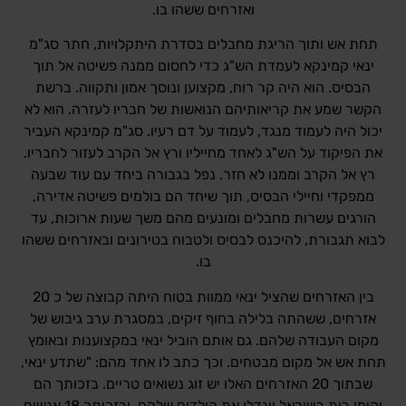
ואזרחים ששהו בו.
תחת אש ותוך הריגת מחבלים בסדרת היתקלויות, חתר סג"מ
ינאי קמינקא לעמדת הש"ג כדי לחסום ממנה פשיטה אל תוך
הבסיס. הוא היה קר רוח, מקצוען ונוסך אמון ותקווה. ברשת
הקשר שמע את קריאותיהם הנואשות של חבריו לעזרה. הוא לא
יכול היה לעמוד מנגד, לעמוד על דם רעיו. סג"מ קמינקא העביר
את הפיקוד על הש"ג לאחד מחייליו ורץ אל הקרב לעזור לחבריו.
רץ אל הקרב וממנו לא חזר. נפל בגבורה ביחד עם עוד שבעה
ממפקדי וחיילי הבסיס, תוך שיחד הם בולמים פשיטה אדירה,
הורגים עשרות מחבלים ומונעים מהם משך שעות ארוכות, עד
לבוא תגבורת, להיכנס לבסיס ולטבוח בטירונים ובאזרחים ששהו
בו.
בין האזרחים שהציל ינאי ממוות בטוח היתה קבוצה של כ 20
אזרחים, ששהתה בלילה בחוף זיקים, במסגרת ערב גיבוש של
מקום העבודה שלהם. גם אותם הוביל ינאי במקצוענות ובאומץ
תחת אש אל מקום מבטחים. וכך כתב לו אחד מהם:
"שתדע ינאי,
שבתוך 20 האזרחים האלו יש זוג נשואים טריים.
בזכותך הם
יקימו בית בישראל ויגדלו את הילדים שלהם.
ובזכותך 18 אנשים