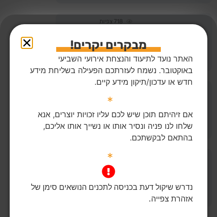
718
צפיות
הקרב על מחנה רעים
ואוגדת עזה
מבקרים יקרים!
האתר נועד לתיעוד והנצחת אירועי השביעי
לפוסט המלא
באוקטובר. נשמח לעזרתכם הפעילה בשליחת מידע
חדש או עדכון/תיקון מידע קיים.
580
צפיות
*
הקרב על מוצב נחל עוז
אם זיהיתם תוכן שיש לכם עליו זכויות יוצרים, אנא
שלחו לנו פניה ונסיר אותו או נשייך אותו אליכם,
לפוסט המלא
בהתאם לבקשתכם.
*
607
צפיות
אזהרה!
×
קרב הגבורה על מוצב
קשה לצפייה
סופה
נדרש שיקול דעת בכניסה לתכנים הנושאים סימן של
לפוסט המלא
אזהרת צפייה.