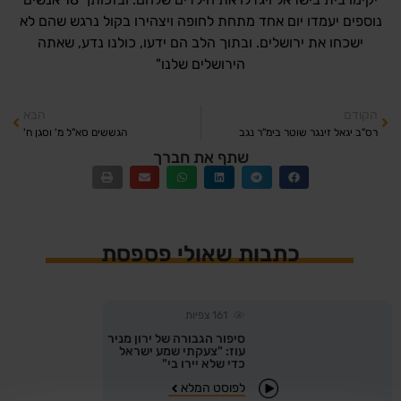
נוספים יעמדו יום אחד מתחת לחופה
ויצהירו בקול נרגש שהם לא
ישכחו את ירושלים.
ובתוך הלב הם ידעו,
כולנו נדע,
שאתה
הירושלים שלנו"
הקודם
הבא
רס"ב יגאל זינגר שוטר בימ"ר נגב
הגששים סא"ל מ' וסגן ח'
שתף את חברך
כתבות שאולי פספסת
161
צפיות
סיפור הגבורה של ירון מניר
עוז: "צעקתי שמע ישראל
כדי שלא יירו בי"
לפוסט המלא