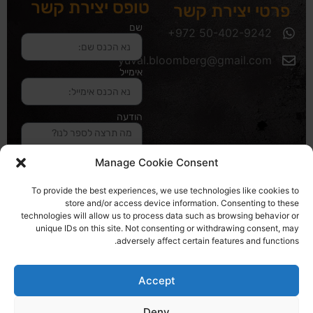
טופס יצירת קשר
פרטי יצירת קשר
שם
yuval.bloomberg@gmail.com
אימייל
הודעה
Manage Cookie Consent
שליחה והטופס
To provide the best experiences, we use technologies like cookies to
בדרך אלינו
store and/or access device information. Consenting to these
technologies will allow us to process data such as browsing behavior or
unique IDs on this site. Not consenting or withdrawing consent, may
האתר עוצב ונבנה ע"י סטודיו מומנטום
adversely affect certain features and functions.
כל הזכויות שמורות ליובל בלומברג 2024
Accept
Deny