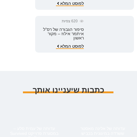
לפוסט המלא
620
צפיות
סיפור הגבורה של רס"ל
איתמר אילוז – מקור
ראשון
לפוסט המלא
כתבות שיעניינו אותך
עדותה של אלינה מאסטר
עדותה של עמית סלע –
ששרדה במיגונית בכביש
במסגרת פרוייקט Survived