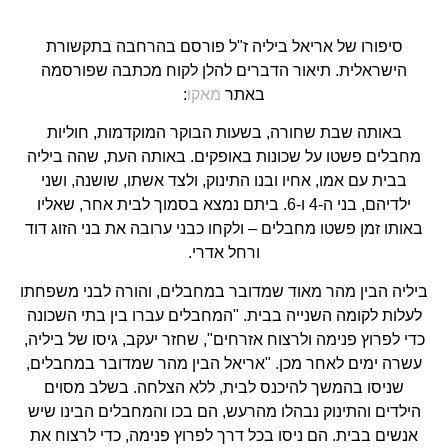
סיפורו של אריאל ביליה ז"ל פורסם בהרחבה בתקשורת
הישראלית. תיאור הדברים להלן לקוח מכתבה שפורסמה
באתר
מאקו
:
באותה שבת שחורה, בשעות הבוקר המוקדמות, חוליות
מחבלים פשטו על שכונות באופקים. באותה העת, שהה ביליה
בבית עם אמו, אחיו ובנו התינוק, ולצד אשתו, שושנה, ושני
ילדיהם, בני ה-4 ו-6. ביתם נמצא בסמוך לבית אחר, שאליו
באותו זמן פשטו מחבלים – ולקחו כבני ערובה את בני הזוג דוד
ורחל אדרי.
ביליה הבין מהר מאוד שמדובר במחבלים, והורה לבני משפחתו
לעלות לקומה השנייה בבית. "המחבלים עברו בין בתי השכונה
כדי לפרוץ פנימה ולרצוח אזרחים", שחזר יעקב, גיסו של ביליה,
עשרה ימים לאחר מכן. "אריאל הבין מהר שמדובר במחבלים,
שניסו בהמשך להיכנס לבית, ללא הצלחה. בשלב מסוים
הילדים והתינוק נבהלו מהרעש, הם בכו והמחבלים הבינו שיש
אנשים בבית. הם ניסו בכל דרך לפרוץ פנימה, כדי לרצוח את