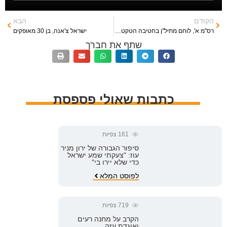
הקודם
הבא
רס"מ א', לוחם מתיל"ן בחטיבה הטקטית במג"ב
ישראל צ'אנה, בן 30 מאופקים
שתף את חברך
כתבות שאולי פספסת
161
צפיות
סיפור הגבורה של ירון מניר
עוז: "צעקתי שמע ישראל
כדי שלא יירו בי"
לפוסט המלא
719
צפיות
הקרב על מחנה רעים
ואוגדת עזה