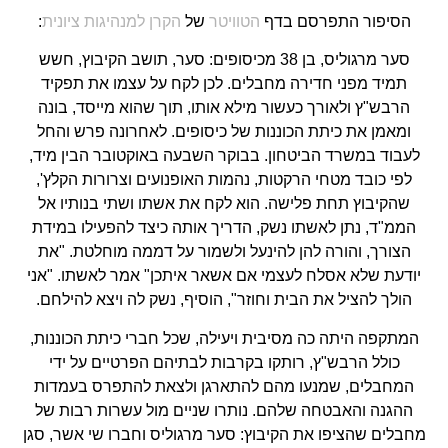
הסיפור התפרסם בדף
הטוויטר
של
הקרן למנהיגות ציונית
:
סער מרגוליס, בן 38 מכיסופים: סער, תושב הקיבוץ, חשש
תמיד מפני חדירה מחבלים. לכן לקח על עצמו את תפקיד
הרבש"ץ ולאורך כעשור מילא אותו, תוך שהוא מייסד, בונה
ומאמן את כיתת הכוננות של כיסופים. לאחרונה פרש והחל
לעבוד במשרד הביטחון. בבוקר השבעה באוקטובר הבין מיד,
לפי כובד מטחי הרקטות, נהמות האופנועים וצרורות הקלץ',
שהקיבוץ תחת פלישה. הוא לקח את אשתו ושתי בנותיו אל
הממ"ד, נתן לאשתו נשק, הדריך אותה כיצד להפעילו במידת
הצורך, והורה להן להינעל ולשמור על דממה מוחלטת. "את
יודעת שלא אסלח לעצמי אם אשאר איתכן" אמר לאשתו. "אני
הולך להציל את הבית וחוזר", הוסיף, נשק לה ויצא להילחם.
המתקפה היתה כה מסיבית ויעילה, שכל חברי כיתת הכוננות,
כולל הרבש"ץ, רותקו בקרבות לבתיהם הפרטיים על ידי
המחבלים, שמנעו מהם להתארגן ולצאת להתפרס בעמדות
ההגנה והאבטחה שלהם. נותרו שניים מול עשרות רבות של
מחבלים שהציפו את הקיבוץ: סער מרגוליס וחברו שי אשר, סגן