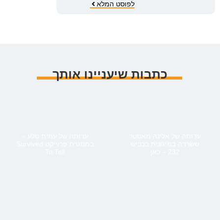
לפוסט המלא
כתבות שיעניינו אותך
עדותה של אלינה מאסטר
עדותה של עמית סלע –
ששרדה במיגונית בכביש
במסגרת פרוייקט Survived
232 – כאן
To Tell