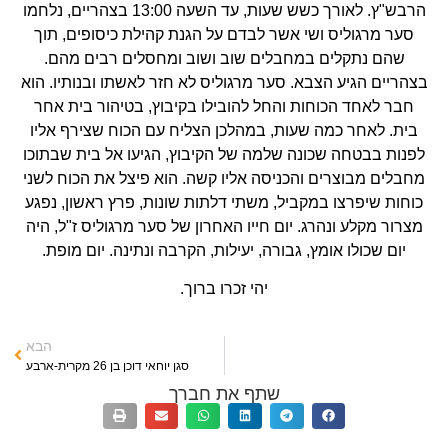
הרבש"ץ. לאורך כשש שעות, עד השעה 13:00 בצהריים, נלחמו
סער מרגוליס ושי אשר לבדם על הגנת קהילת כיסופים, תוך
שהם נתקלים במחבלים שוב ושוב ומחסלים רבים מהם.
בצהריים הגיע הצבא. סער מרגוליס לא חזר לאשתו ובנותיו. הוא
חבר לאחד הכוחות והחל להובילו בקיבוץ, בטיהור בית אחר
בית. לאחר כמה שעות, במהלכן הצליח עם הכוח שצירף אליו
לפנות בבטחה שכונה שלמה של הקיבוץ, הגיעו אל בית שבתוכו
מחבלים מבוצרים והכניסה אליו קשה. הוא פיצל את הכוח לשני
כוחות שיפרצו במקביל, משתי דלתות שונות, פרץ ראשון, נפגע
מצרור מקלע ונהרג. יום חייו האחרון של סער מרגוליס ז"ל, היה
יום שכולו אומץ, גבורה, יעילות, הקרבה ונתינה. יום מופת.
יהי זכרו ברוך.
הבא
סגן יוחאי דוכן בן 26 מקרית-ארבע
שתף את חברך