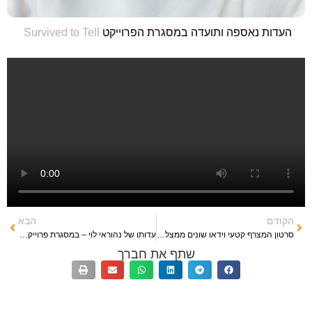
העדות נאספה ותועדה במסגרת הפרוייקט
Survived to Tell
הקודם
הבא
סרטון המצרף קטעי וידאו שונים ממצלמות רכב וטלפונים בשטח המסיבה ולידה
עדותו של נהוראי לוי – במסגרת פרוייקט Survived To Tell
שתף את חברך