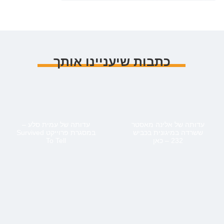
כתבות שיעניינו אותך
עדותה של אלינה מאסטר
עדותה של עמית סלע –
ששרדה במיגונית בכביש
במסגרת פרוייקט Survived
232 – כאן
To Tell