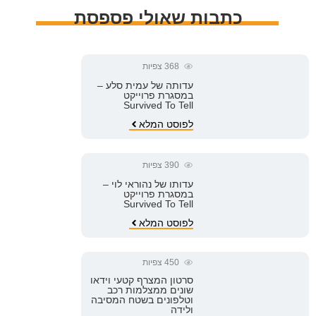
כתבות שאולי פספסת
368
צפיות
עדותה של עמית סלע –
במסגרת פרוייקט
Survived To Tell
לפוסט המלא
390
צפיות
עדותו של נהוראי לוי –
במסגרת פרוייקט
Survived To Tell
לפוסט המלא
450
צפיות
סרטון המצרף קטעי וידאו
שונים ממצלמות רכב
וטלפונים בשטח המסיבה
ולידה