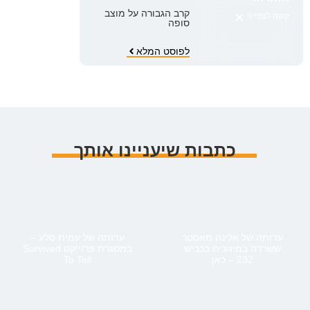
×
קרב הגבורה על מוצב
קשה לצפייה
סופה
לפוסט המלא
כתבות שיעניינו אותך
עדותה של אלינה מאסטר
עדותה של עמית סלע –
ששרדה במיגונית בכביש
במסגרת פרוייקט Survived
232 – כאן
To Tell