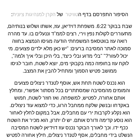
הסיפור התפרסם בדף ה
טוויטר
של
הקרן למנהיגות ציונית
:
שבת בבוקר 6:22. משפחת דוידיאן, עוז, אשתו ושלוש בנותיהם,
מתעוררים לקולות נפץ וירי, רצים לממ"ד וננעלים בו. עד מהרה
רואה עוז בווטסאפ המשפחתי הודעה מגיסו הנמצא בחווה
סמוכה לאתר המסיבה ברעים: "יש כאן מלא ילדים פצועים. מי
יכול לעזור?" "בלי מדוע ובלי כיצד, בלי היכן ובלי איך ולמה",
לוקח עוז בחופזה כמה בקבוקי מים, יוצא לשטח, חובר לגיסו
ממושב פטיש הסמוך ומתחיל להבין את המצב.
הוא נכנס לשטח תחת אש, אוסף לטנדר ניצולים פצועים
והמומים מהמסיבה שמסתתרים בכל מסתור אפשרי, ומחלץ
אותם אחורה, לפטיש, למשפחה. ואז חוזר לשטח, חמוש
באקדחו ובנשק שלקח ממחבל הרוג, כדי למצוא עוד ניצולים.
הוא נקלע לקרבות ירי עם מחבלים, אבל במקום לחלץ לאחור
הוא נוסע קדימה ודורס אותם. יש לו יתרון, הוא מכיר את השטח
ככף ידו. וכך לאורך הבוקר נכנס עוז דוידיאן לשטח המסיבה
הנשלט בידי מחבלים, אסף לטנדר ניצולים, חילץ אחורה לפטיש