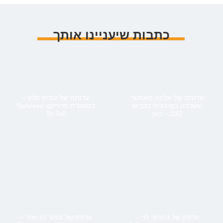
כתבות שיעניינו אותך
עדותה של אלינה מאסטר
עדותה של עמית סלע –
ששרדה במיגונית בכביש
במסגרת פרוייקט Survived
232 – כאן
To Tell
עדותו של נהוראי לוי –
עדותו של מאור בן יאיר –