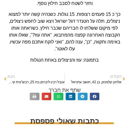
וחזר לשטח לסבב חילוץ נוסף.
כך כ 15 פעמים רצופות. 15 נגלות. כשנהיה קשה יותר למצוא
ניצולים, תלה על הטנדר דגל ישראל ויצא שוב לחפש ניצולים,
לפי מיקום ששלחו לו חבריהם שכבר חילץ. כשראתה אותו
הקבוצה האחרונה קפצה מהמחבוא. "אתה עוז?", שאלו אותו
באימה ותקווה, "כן", ענה להם, "ואני לוקח אתכם מפה עכשיו.
עלו לאוטו".
בתמונה: עוז והניצולים באחת הנגלות
הקודם
הבא
אלחנן קלמנזון, בן 42, תושב עתניאל
ענבל רבין-ליברמן בת 25, רבש"צית קיבוץ ניר עם
שתף את חברך
כתבות שאולי פספסת