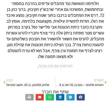
הלחימה הנואשת נגד מחבלים עדיפים בהרבה במספר
ובתחמושת, המשיכה גם אחרי שרבש"ץ הקיבוץ, ברוך כהן בן
72, דרס את המחבלים ברכבו בתוך שטח הקיבוץ, נפצע ואיבד
את רגלו. הודות לתושייה עילאית, מקצוענות בלחימה, אומץ לב
והקרבה (חבר כיתת הכוננות אבי פליישר נפל בקרב במרחק
עשרים מטר מפתח ביתו) עלה בידי צורף וחבריו להרוג עשרות
מחבלים, להניס את השאר ולהשאיר את הקיבוץ בשליטתם עד
להגעת כוחות צה"ל. בכך הצילה כיתת הכוננות את קהילת מגן.
רצינו לצרף את תמונת ערן צורף, אבל הוא לא טרח להצטלם
ולא מצאנו תמונה שלו.
ההראיון עם ערן צורף
.
הקודם
הבא
האחים סלוטקי – נעם בן 31 וישי בן 24, תושבי באר שבע
אלחנן קלמנזון, בן 42, תושב עתניאל
שתף את חברך