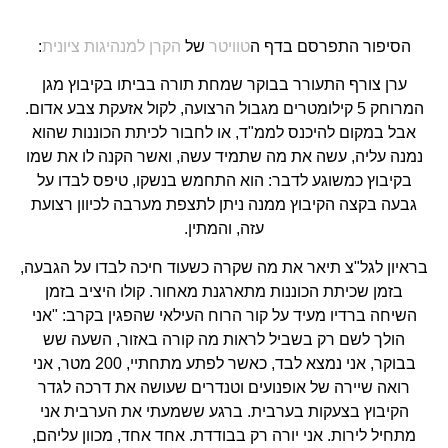
הסיפור התפרסם בדף ה
טוויטר
של
הקרן למנהיגות ציונית
:
ערן צורף התעורר בבוקר שמחת תורה בביתו בקיבוץ מגן
המרוחק 5 קילומטרים מגבול הרצועה, לקול אזעקת צבע אדום.
אבל במקום להיכנס לממ"ד, או לחבור לכיתת הכוננות שהוא
נמנה עליה, עשה את מה שתמיד עשה, ואשר הקנה לו את שמו
בקיבוץ כמשוגע לדבר: הוא התחמש בנשקו, טיפס לבדו על
גבעה בקצה הקיבוץ ממנה ניתן לתצפת מערבה לכיוון רצועת
עזה, והמתין.
בראיון לגל"צ תיאר את מה שקרה כשעוד חיכה לבדו על הגבעה,
בזמן שכיתת הכוננות מתארגנת מאחור. קולו היציב בזמן
השיחה ברדיו מעיד על קור הרוח העילאי שהפגין בקרב: "אני
הולך לשם רק בשביל לראות מה קורה באזור, השעה שש
בבוקר, אני נמצא לבד, כאשר לפתע מתחתיי, 200 מטר, אני
רואה שיירה של אופנועים וטנדרים שעושה את דרכה לגדר
הקיבוץ בצעקות בערבית. ברגע ששמעתי את הערבית אני
מתחיל לירות. אני יורה רק בבודדת. אחד אחד, מכוון עליהם,