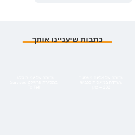
כתבות שיעניינו אותך
עדותה של אלינה מאסטר
עדותה של עמית סלע –
ששרדה במיגונית בכביש
במסגרת פרוייקט Survived
232 – כאן
To Tell