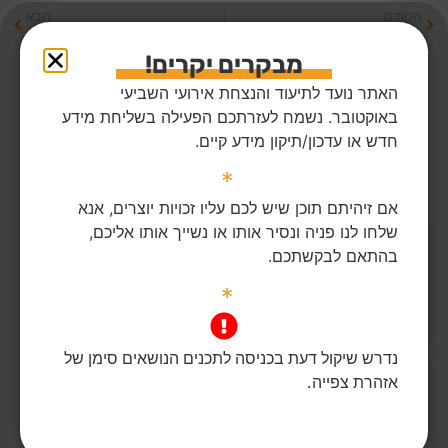
הקודם
הבא
הפלסטינים בעזה חוגגים את ביזת יישובי העוטף
ד"ר דלאל אבו-אמנה, חוקרת בטכניון וזמרת, לאחר הטבח: "אין מנצח מלבד אללה"
מבקרים יקרים!
שתף את חברך
האתר נועד לתיעוד והנצחת אירועי השביעי
באוקטובר. נשמח לעזרתכם הפעילה בשליחת מידע
חדש או עדכון/תיקון מידע קיים.
כתבות שאולי פספסת
*
אם זיהיתם תוכן שיש לכם עליו זכויות יוצרים, אנא
שלחו לנו פניה ונסיר אותו או נשייך אותו אליכם,
271
צפיות
אזהרה!
בהתאם לבקשתכם.
מחבלי חמאס משדרים את
×
קשה לצפייה
טבח הפועלים הזרים ב
*
Facebook Live ומקבלים
אהדה
לפוסט המלא
נדרש שיקול דעת בכניסה לתכנים הנושאים סימן של
127
צפיות
אזהרת צפייה.
הנאא מחאמיד, בעלת
אזרחות ישראלית, כתבת
בערוץ החיזבאללה
אלמיאדין: "באתי אליך עם