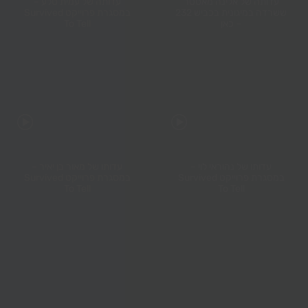
עדותה של אלינה מאסטר
עדותה של עמית סלע –
ששרדה במיגונית בכביש 232
במסגרת פרוייקט Survived
– כאן
To Tell
עדותו של נהוראי לוי –
עדותו של מאור בן יאיר –
במסגרת פרוייקט Survived
במסגרת פרוייקט Survived
To Tell
To Tell