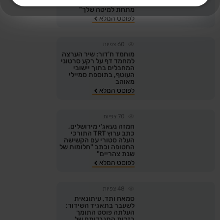
אזעקות, תמצא אותי
מתחת למיטה שלך"
לפוסט המלא
60
צפיות
מוחמד ח'דור: שיר הערצה
למחמד דף על רקע סרטוני
המחבלים בתוך יישובי
העוטף, בתוספת סמיילי
מאוהב
לפוסט המלא
70
צפיות
חמזה נעאג'י מירושלים,
כתב ערוץ TRT התורכי
העלה סטורי עם הקשישה
החטופה וכתב "חלומות של
שנת צהריים"
לפוסט המלא
48
צפיות
סמאח ותד, עיתונאית
לשעבר בתאגיד השידור:
העלתה פוסט התומך
בזכות התנגדותם של