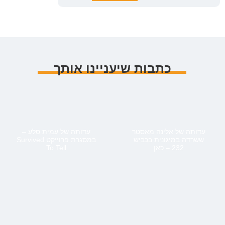
כתבות שיעניינו אותך
עדותה של אלינה מאסטר
עדותה של עמית סלע –
ששרדה במיגונית בכביש
במסגרת פרוייקט Survived
232 – כאן
To Tell