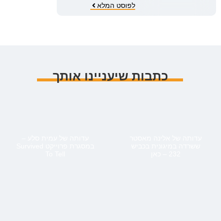
לפוסט המלא
כתבות שיעניינו אותך
עדותה של אלינה מאסטר
עדותה של עמית סלע –
ששרדה במיגונית בכביש
במסגרת פרוייקט Survived
232 – כאן
To Tell