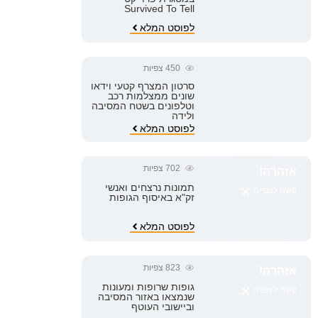
Survived To Tell
לפוסט המלא
450
צפיות
סרטון המצרף קטעי וידאו
שונים ממצלמות רכב
וטלפונים בשטח המסיבה
ולידה
לפוסט המלא
702
צפיות
אזהרה!
×
תמונות נרצחים ואנשי
קשה לצפייה
זק"א באיסוף הגופות
לפוסט המלא
823
צפיות
אזהרה!
×
גופות שרופות ומעונות
קשה לצפייה
שנמצאו באזור המסיבה
וביישובי העוטף