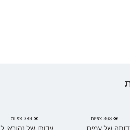
368
צפיות
389
צפיות
דותה של עמית
עדותו של נהוראי לוי