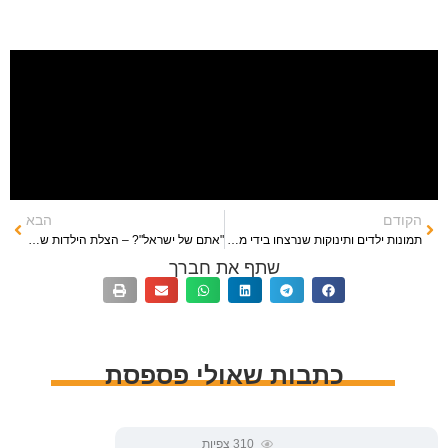
הקודם
הבא
תמונות ילדים ותינוקות שנרצחו בידי מחבלי חמאס
"אתם של ישראל"? – הצלת הילדות של אודיה ודולב סוויסה ז"ל תחת אש המחבלים
שתף את חברך
כתבות שאולי פספסת
310
צפיות