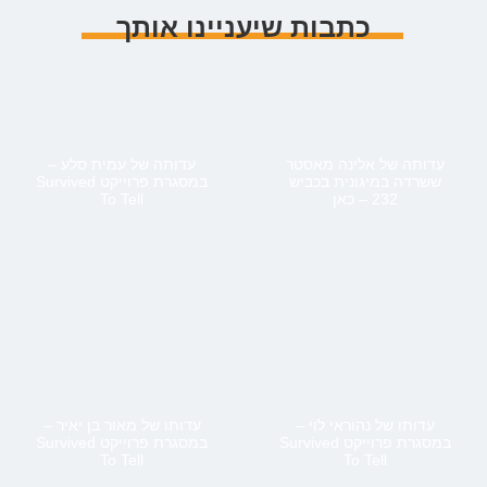
כתבות שיעניינו אותך
עדותה של אלינה מאסטר
עדותה של עמית סלע –
ששרדה במיגונית בכביש
במסגרת פרוייקט Survived
232 – כאן
To Tell
עדותו של נהוראי לוי –
עדותו של מאור בן יאיר –
במסגרת פרוייקט Survived
במסגרת פרוייקט Survived
To Tell
To Tell