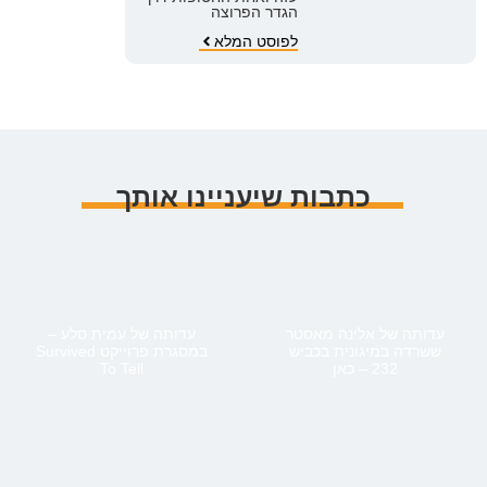
הגדר הפרוצה
לפוסט המלא
כתבות שיעניינו אותך
עדותה של אלינה מאסטר
עדותה של עמית סלע –
ששרדה במיגונית בכביש
במסגרת פרוייקט Survived
232 – כאן
To Tell