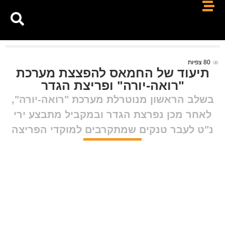
80
צפיות
תיעוד של החמאס להפצצת מערכת
"רואה-יורה" ופריצת הגדר
בשלב הראשון מנוטרלת מערכת "רואה-יורה",
לאחר מכן נפרצת הגדר ובמקביל מתבצע ירי
נ"ט לעבר טנקים שמתקרבים למוקדי הפריצה