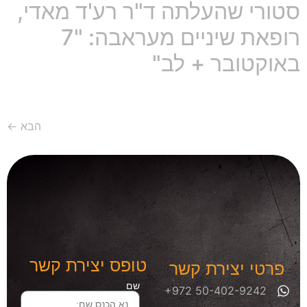
סטורי שהעלתה ד"ר רע'ד מאדי,
רופאת שיניים מעראבה: "7
באוקטובר + לב"
הבא
←
טופס יצירת קשר
פרטי יצירת קשר
שם