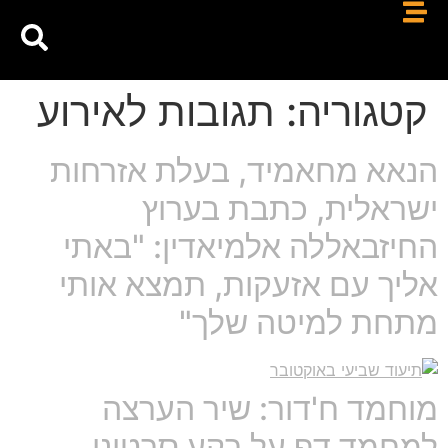
קטגוריה:
תגובות לאירוע
הנאא מחאמיד, בעלת אזרחות
ישראלית, כתבת בערוץ
החיזבאללה אלמיאדין: "באתי
אליך עם אזעקות, תמצא אותי
מתחת למיטה שלך"
מוחמד ח'דור: שיר הערצה
למחמד דף על רקע סרטוני