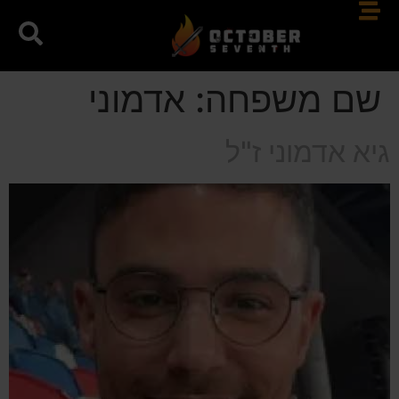
שם משפחה:
אדמוני
גיא אדמוני ז"ל