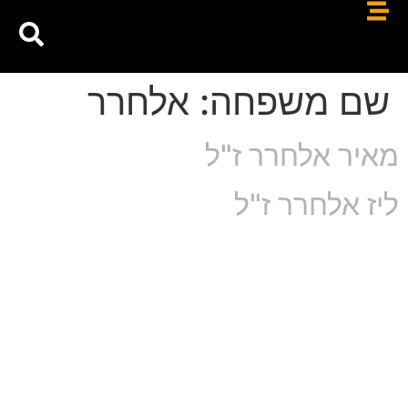
שם משפחה:
אלחרר
מאיר אלחרר ז"ל
ליז אלחרר ז"ל