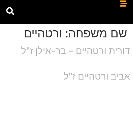
שם משפחה:
ורטהיים
דורית ורטהיים – בר-אילן ז"ל
אביב ורטהיים ז"ל