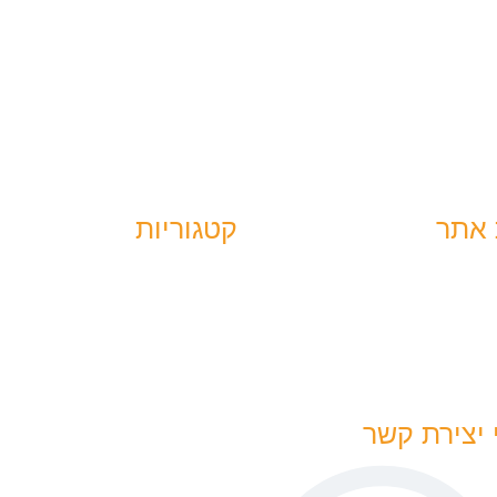
אתר
קטגוריות
האירועים בעוטף
אשי
האירועים במסיבת
הטבע
קשר
סיפורי הגבורה
זכרון לשבעה באוקטובר
התקפת החמאס
 יצירת קשר
עדויות
תגובות לשבעה