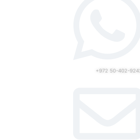
באוקטובר
הנופלים
החטופים
והנעדרים