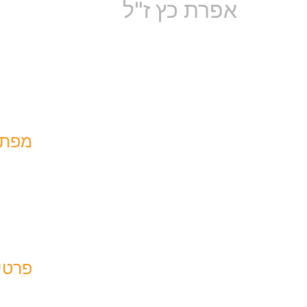
אפרת כץ ז"ל
מפת 
עמוד ר
אודות
יצירת 
אירועי 
פרטי