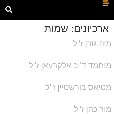
ארכיונים:
שמות
מיה גורן ז"ל
מוחמד ד'יב אלקרעאן ז"ל
מטיאס בורשטיין ז"ל
מור כהן ז"ל