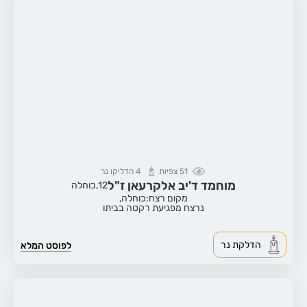
51
צפיות
4
הדליקו נר
מוחמד ד'יב אלקרעאן ז"ל
12,
כוחלה
מקום רצח:כוחלה,
נרצח מפגיעת רקטה בביתו
הדלקת נר
לפוסט המלא