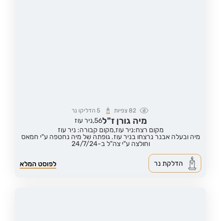
82
צפיות
5
הדליקו נר
מיה גורן ז"ל
56,
ניר עוז
מקום רצח:ניר עוז,
מקום קבורה: ניר עוז
מיה ובעלה אבנר נרצחו בניר עוז. גופתה של מיה נחטפה ע"י חמאס
וחולצה ע"י צה"ל ב-24/7/24
הדלקת נר
לפוסט המלא