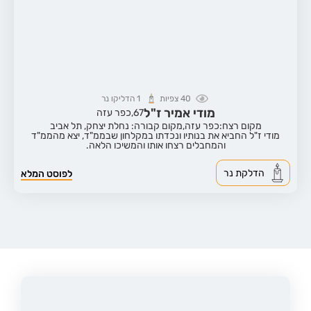
40
צפיות
1
הדליקו נר
מודי אמיר ז"ל
67,
כפר עזה
מקום רצח:כפר עזה,
מקום קבורה: נחלת יצחק, תל אביב
מודי ז"ל החביא את בנותיו ונכדתו במקלחון שבממ"ד, יצא מהממ"ד
והמחבלים רצחו אותו והמשיכו הלאה.
הדלקת נר
לפוסט המלא