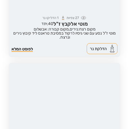
27
צפיות
1
הדליקו נר
מוטי אלקבץ ז"ל
40,
יתד
מקום רצח:נירים,
מקום קבורה: אבשלום
מוטי ז"ל נסע עם שני גיסיו לרקוד במסיבת טראנס ליד קיבוץ נירים
ונרצח.
הדלקת נר
לפוסט המלא