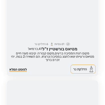
61
צפיות
6
הדליקו נר
מטיאס בורשטיין ז"ל
41,
כרמיאל
מקום רצח:המסיבה ברעים,
מקום קבורה: קיבוץ מעוז חיים
מטיאס ורעייתו יצאו לחגוג במסיבה ונרצחו. הם השאירו 2 בנות. יהי
זכרם ברוך
הדלקת נר
לפוסט המלא