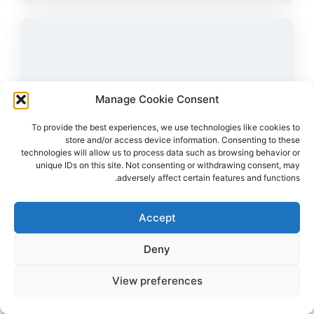
Manage Cookie Consent
To provide the best experiences, we use technologies like cookies to
store and/or access device information. Consenting to these
technologies will allow us to process data such as browsing behavior or
unique IDs on this site. Not consenting or withdrawing consent, may
adversely affect certain features and functions.
43
צפיות
1
הדליקו נר
Accept
לירז אסולין ז"ל
38,
קרית מלאכי
מקום רצח:המסיבה ברעים,
מקום קבורה: בית העלמין קריית מלאכי
לירז ז"ל עוד הספיקה לכתוב למשפחתה "אוהבת אתכם, יורים עליי"
Deny
View preferences
הדלקת נר
לפוסט המלא