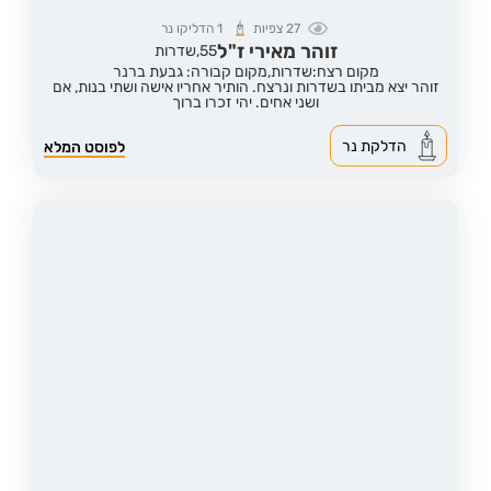
27
צפיות
1
הדליקו נר
זוהר מאירי ז"ל
55,
שדרות
מקום רצח:שדרות,
מקום קבורה: גבעת ברנר
זוהר יצא מביתו בשדרות ונרצח. הותיר אחריו אישה ושתי בנות, אם
ושני אחים. יהי זכרו ברוך
הדלקת נר
לפוסט המלא