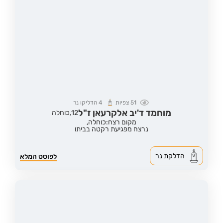
51
צפיות
4
הדליקו נר
מוחמד ד'יב אלקרעאן ז"ל
12,
כוחלה
מקום רצח:כוחלה,
נרצח מפגיעת רקטה בביתו
הדלקת נר
לפוסט המלא