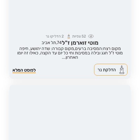
52
צפיות
2
הדליקו נר
מוטי זוארמן ז"ל
74,
תל אביב
מקום רצח:המסיבה ברעים,
מקום קבורה: שדה יהושע, חיפה
מוטי ז"ל חגג ובילה במסיבות וחי כל יום עד הקצה, כאילו זה יומו
האחרון...
הדלקת נר
לפוסט המלא