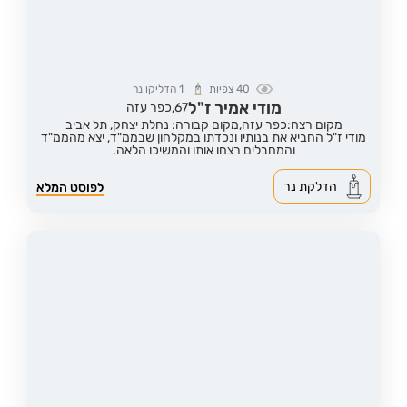
40
צפיות
1
הדליקו נר
מודי אמיר ז"ל
67,
כפר עזה
מקום רצח:כפר עזה,
מקום קבורה: נחלת יצחק, תל אביב
מודי ז"ל החביא את בנותיו ונכדתו במקלחון שבממ"ד, יצא מהממ"ד
והמחבלים רצחו אותו והמשיכו הלאה.
הדלקת נר
לפוסט המלא