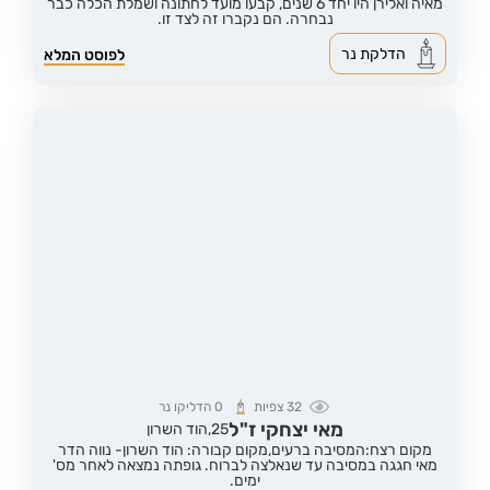
מאיה ואלירן היו יחד 6 שנים, קבעו מועד לחתונה ושמלת הכלה כבר
נבחרה. הם נקברו זה לצד זו.
הדלקת נר
לפוסט המלא
32
צפיות
0
הדליקו נר
מאי יצחקי ז"ל
25,
הוד השרון
מקום רצח:המסיבה ברעים,
מקום קבורה: הוד השרון- נווה הדר
מאי חגגה במסיבה עד שנאלצה לברוח. גופתה נמצאה לאחר מס'
ימים.