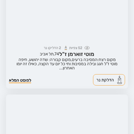
52
צפיות
2
הדליקו נר
מוטי זוארמן ז"ל
74,
תל אביב
מקום רצח:המסיבה ברעים,
מקום קבורה: שדה יהושע, חיפה
מוטי ז"ל חגג ובילה במסיבות וחי כל יום עד הקצה, כאילו זה יומו
האחרון...
הדלקת נר
לפוסט המלא