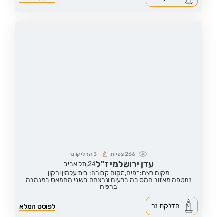
266
צפיות
3
הדליקו נר
עדן ירושלמי ז"ל
24,
תל אביב
מקום רצח:רפיח,
מקום קבורה: בית עלמין ירקון
נחטפה מאזור המסיבה ברעים ונרצחה בשבי החמאס במנהרה
ברפיח
הדלקת נר
לפוסט המלא