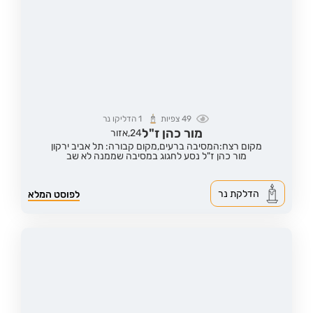
49
צפיות
1
הדליקו נר
מור כהן ז"ל
24,
אזור
מקום רצח:המסיבה ברעים,
מקום קבורה: תל אביב ירקון
מור כהן ז"ל נסע לחגוג במסיבה שממנה לא שב
הדלקת נר
לפוסט המלא