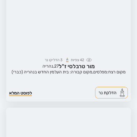
42
צפיות
3
הדליקו נר
מור טרבלסי ז"ל
27,
נהריה
מקום רצח:מפלסים,
מקום קבורה: בית העלמין החדש בנהריה (כברי)
הדלקת נר
לפוסט המלא