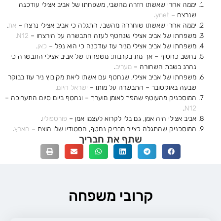
יממה אחרי שאשתו חזרה מהשבי, משפחתו של אביב אצילי עודכנה
שנרצח –
ynet
.
יממה אחרי שאשתו שוחררה מהשבי, התגלה כי אביב אצילי נרצח –
את
.
משפחתו של אביב אצילי שנחטף לעזה התבשרה על הירצחו –
N12
.
משפחתו של אביב אצילי מניר עוז עודכנה כי הוא נפל –
כאן
.
נחשב כחטוף – אך מת בקרבות: משפחתו של אביב אצילי התבשרה כי
נהרג בשבת השחורה –
מעריב
.
משפחתו של אביב אצילי, שנחטף עם אשתו ליאת מקיבוץ ניר עוז בבוקר
שבעה באוקטובר – התבשרה על מותו –
ישראל היום
.
המוסכניק מהעוטף שהפך לאומן מוערך – ונחטף ביום סיום התערוכה –
.
N12
אביב אצילי היה אמן, גם בלי לקרוא לעצמו אמן –
פורטפוליו
.
המוסכניק שהתגלה כצייר מבריק נחטף, הסטודיו שלו הוצת –
הארץ
.
שתף את חבריך
קרובי משפחה