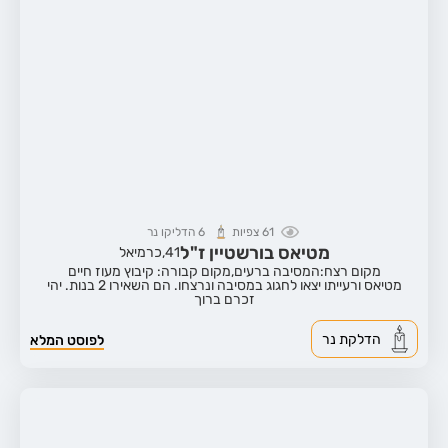
61
צפיות
6
הדליקו נר
מטיאס בורשטיין ז"ל
41,
כרמיאל
מקום רצח:המסיבה ברעים,
מקום קבורה: קיבוץ מעוז חיים
מטיאס ורעייתו יצאו לחגוג במסיבה ונרצחו. הם השאירו 2 בנות. יהי
זכרם ברוך
הדלקת נר
לפוסט המלא