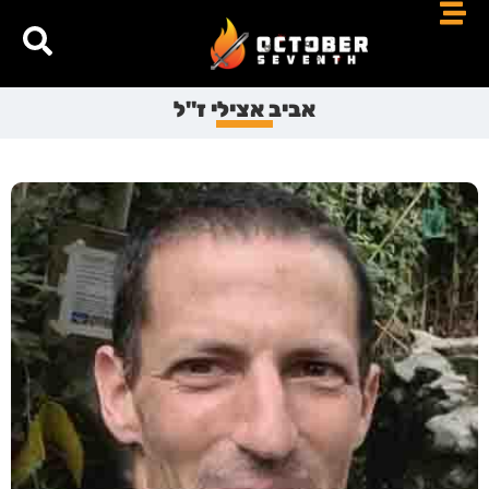
אביב אצילי ז"ל