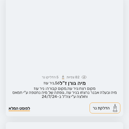
82
צפיות
5
הדליקו נר
מיה גורן ז"ל
56,
ניר עוז
מקום רצח:ניר עוז,
מקום קבורה: ניר עוז
מיה ובעלה אבנר נרצחו בניר עוז. גופתה של מיה נחטפה ע"י חמאס
וחולצה ע"י צה"ל ב-24/7/24
הדלקת נר
לפוסט המלא