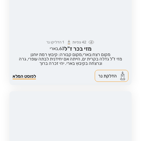
42
צפיות
1
הדליקו נר
מזי בכר ז"ל
63,
בארי
מקום רצח:בארי,
מקום קבורה: קיבוץ רמת יוחנן
מזי ז"ל גדלה בקרית ים, הייתה אם יחידנית לבתה עופרי, גרה
ונרצחה בקיבוץ בארי. יהי זכרה ברוך
הדלקת נר
לפוסט המלא