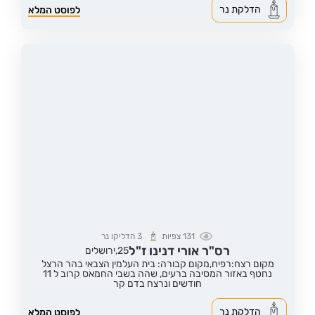
הדלקת נר
לפוסט המלא
131
צפיות
3
הדליקו נר
רס"ר אורי דנינו ז"ל
25,
ירושלים
מקום רצח:רפיח,
מקום קבורה: בית העלמין הצבאי בהר הרצל
נחטף באזור המסיבה ברעים, שהה בשבי החמאס קרוב ל 11
חודשים ונרצח בדם קר
הדלקת נר
לפוסט המלא