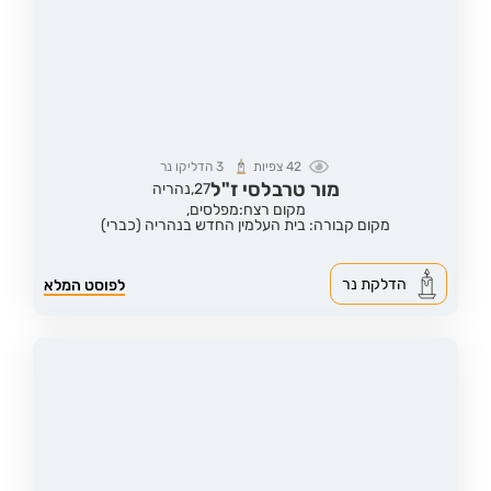
42
צפיות
3
הדליקו נר
מור טרבלסי ז"ל
27,
נהריה
מקום רצח:מפלסים,
מקום קבורה: בית העלמין החדש בנהריה (כברי)
הדלקת נר
לפוסט המלא