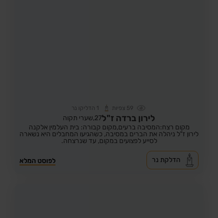
59
צפיות
1
הדליקו נר
לירון ברדה ז"ל
27,
שערי תקוה
מקום רצח:המסיבה ברעים,
מקום קבורה: בית העלמין אלקנה
לירון ז"ל ניהלה את הברים במסיבה, כשהגיעו המחבלים היא נשארה
לסייע לפצועים במקום, עד שנרצחה.
הדלקת נר
לפוסט המלא