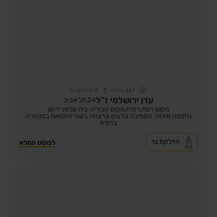
267
צפיות
3
הדליקו נר
עדן ירושלמי ז"ל
24,
תל אביב
מקום רצח:רפיח,
מקום קבורה: בית עלמין ירקון
נחטפה מאזור המסיבה ברעים ונרצחה בשבי החמאס במנהרה
ברפיח
הדלקת נר
לפוסט המלא