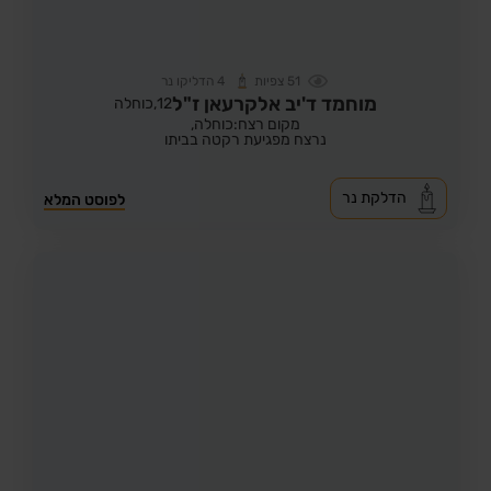
51
צפיות
4
הדליקו נר
מוחמד ד'יב אלקרעאן ז"ל
12,
כוחלה
מקום רצח:כוחלה,
נרצח מפגיעת רקטה בביתו
הדלקת נר
לפוסט המלא