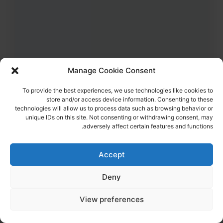
Manage Cookie Consent
43
צפיות
1
הדליקו נר
To provide the best experiences, we use technologies like cookies to
לירז אסולין ז"ל
38,
קרית מלאכי
store and/or access device information. Consenting to these
מקום רצח:המסיבה ברעים,
מקום קבורה: בית העלמין קריית מלאכי
technologies will allow us to process data such as browsing behavior or
לירז ז"ל עוד הספיקה לכתוב למשפחתה "אוהבת אתכם, יורים עליי"
unique IDs on this site. Not consenting or withdrawing consent, may
adversely affect certain features and functions.
הדלקת נר
לפוסט המלא
Accept
Deny
View preferences