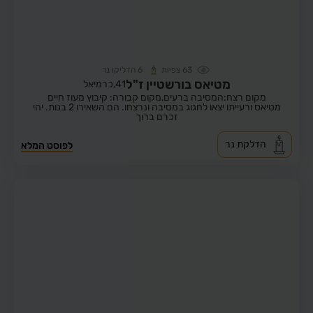
63
צפיות
6
הדליקו נר
מטיאס בורשטיין ז"ל
41,
כרמיאל
מקום רצח:המסיבה ברעים,
מקום קבורה: קיבוץ מעוז חיים
מטיאס ורעייתו יצאו לחגוג במסיבה ונרצחו. הם השאירו 2 בנות. יהי
זכרם ברוך
הדלקת נר
לפוסט המלא