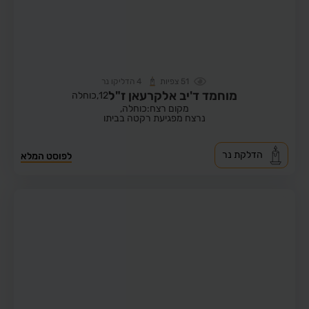
51
צפיות
4
הדליקו נר
מוחמד ד'יב אלקרעאן ז"ל
12,
כוחלה
מקום רצח:כוחלה,
נרצח מפגיעת רקטה בביתו
הדלקת נר
לפוסט המלא