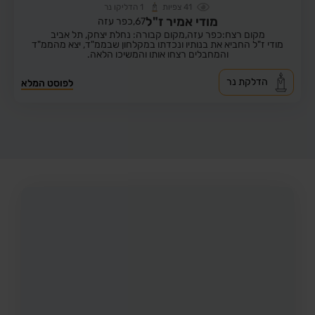
41
צפיות
1
הדליקו נר
מודי אמיר ז"ל
67,
כפר עזה
מקום רצח:כפר עזה,
מקום קבורה: נחלת יצחק, תל אביב
מודי ז"ל החביא את בנותיו ונכדתו במקלחון שבממ"ד, יצא מהממ"ד
והמחבלים רצחו אותו והמשיכו הלאה.
הדלקת נר
לפוסט המלא