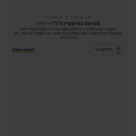
63
צפיות
6
הדליקו נר
מטיאס בורשטיין ז"ל
41,
כרמיאל
מקום רצח:המסיבה ברעים,
מקום קבורה: קיבוץ מעוז חיים
מטיאס ורעייתו יצאו לחגוג במסיבה ונרצחו. הם השאירו 2 בנות. יהי
זכרם ברוך
הדלקת נר
לפוסט המלא