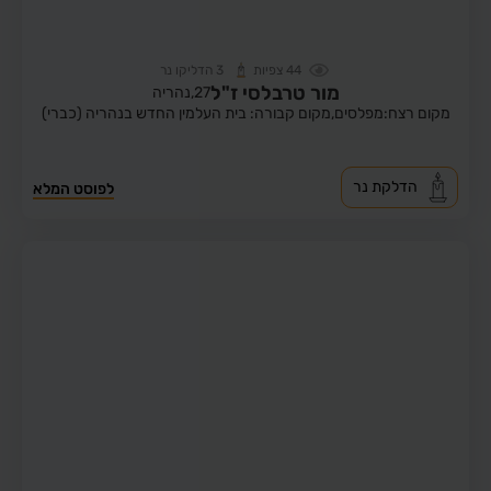
44
צפיות
3
הדליקו נר
מור טרבלסי ז"ל
27,
נהריה
מקום רצח:מפלסים,
מקום קבורה: בית העלמין החדש בנהריה (כברי)
הדלקת נר
לפוסט המלא