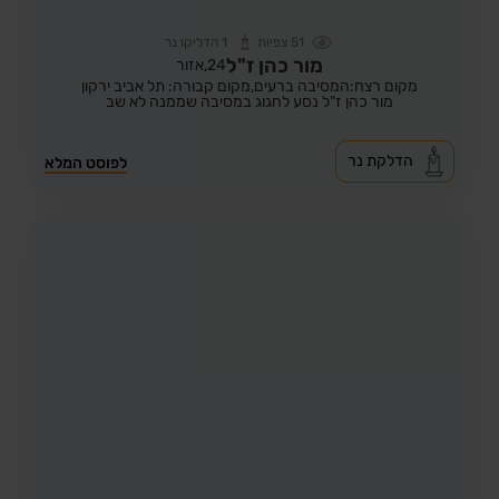
51
צפיות
1
הדליקו נר
מור כהן ז"ל
24,
אזור
מקום רצח:המסיבה ברעים,
מקום קבורה: תל אביב ירקון
מור כהן ז"ל נסע לחגוג במסיבה שממנה לא שב
הדלקת נר
לפוסט המלא