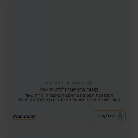
37
צפיות
0
הדליקו נר
מאור גרציאני ז"ל
21,
תל אביב
מקום רצח:המסיבה ברעים,
מקום קבורה: קרית שאול
מאור נסע למסיבה לחגוג את החיים, הוא נרצח יחד עם חבריו.
הדלקת נר
לפוסט המלא