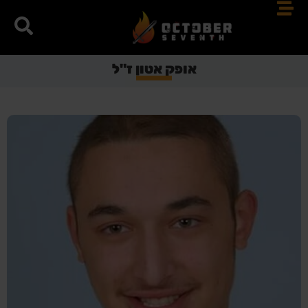
אופק אטון ז"ל