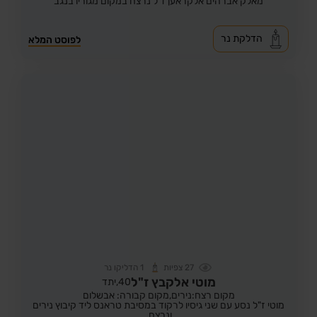
מאלק אברהים אלקראען ז"ל נרצח במקום מגוריו בנגב
הדלקת נר
לפוסט המלא
27
צפיות
1
הדליקו נר
מוטי אלקבץ ז"ל
40,
יתד
מקום רצח:נירים,
מקום קבורה: אבשלום
מוטי ז"ל נסע עם שני גיסיו לרקוד במסיבת טראנס ליד קיבוץ נירים
ונרצח.