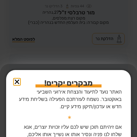
44
צפיות
3
הדליקו נר
מור טרבלסי ז"ל
27,
נהריה
מקום רצח:מפלסים,
מקום קבורה: בית העלמין החדש בנהריה (כברי)
הדלקת נר
לפוסט המלא
מבקרים יקרים!
האתר נועד לתיעוד והנצחת אירועי השביעי
באוקטובר. נשמח לעזרתכם הפעילה בשליחת מידע
חדש או עדכון/תיקון מידע קיים.
*
אם זיהיתם תוכן שיש לכם עליו זכויות יוצרים, אנא
שלחו לנו פניה ונסיר אותו או נשייך אותו אליכם,