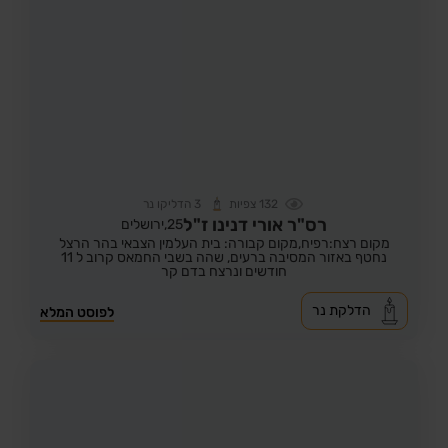
132
צפיות
3
הדליקו נר
רס"ר אורי דנינו ז"ל
25,
ירושלים
מקום רצח:רפיח,
מקום קבורה: בית העלמין הצבאי בהר הרצל
נחטף באזור המסיבה ברעים, שהה בשבי החמאס קרוב ל 11
חודשים ונרצח בדם קר
הדלקת נר
לפוסט המלא