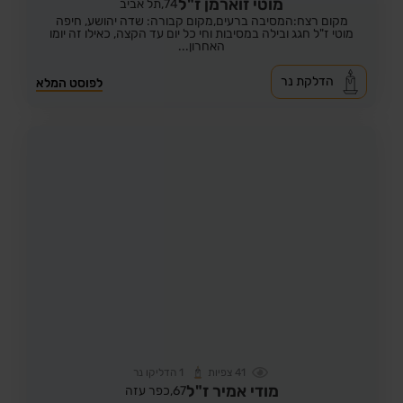
מוטי זוארמן ז"ל
74,
תל אביב
מקום רצח:המסיבה ברעים,
מקום קבורה: שדה יהושע, חיפה
מוטי ז"ל חגג ובילה במסיבות וחי כל יום עד הקצה, כאילו זה יומו
האחרון...
הדלקת נר
לפוסט המלא
41
צפיות
1
הדליקו נר
מודי אמיר ז"ל
67,
כפר עזה