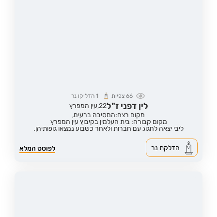
66
צפיות
1
הדליקו נר
לין דפני ז"ל
22,
עין המפרץ
מקום רצח:המסיבה ברעים,
מקום קבורה: בית העלמין בקיבוץ עין המפרץ
ליבי יצאה לחגוג עם חברות ולאחר כשבוע נמצאו גופותיהן.
הדלקת נר
לפוסט המלא