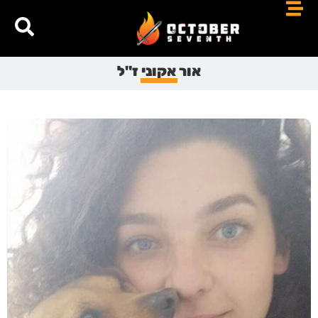
אור אקוני ז"ל