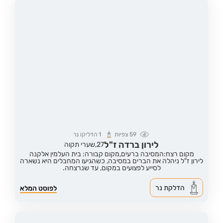
59
צפיות
1
הדליקו נר
לירון ברדה ז"ל
27,
שערי תקוה
מקום רצח:המסיבה ברעים,
מקום קבורה: בית העלמין אלקנה
לירון ז"ל ניהלה את הברים במסיבה, כשהגיעו המחבלים היא נשארה
לסייע לפצועים במקום, עד שנרצחה.
הדלקת נר
לפוסט המלא