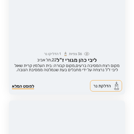
36
צפיות
1
הדליקו נר
ליבי כהן מגורי ז"ל
22,
תל אביב
מקום רצח:המסיבה ברעים,
מקום קבורה: בית העלמין קרית שאול
ליבי ז"ל נרצחה על ידי מחבלים בעת שנמלטה ממסיבת הנובה.
הדלקת נר
לפוסט המלא