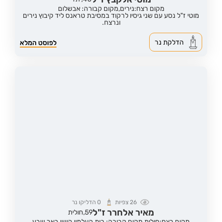
מקום רצח:נירים,
מקום קבורה: אבשלום
מוטי ז"ל נסע עם שני גיסיו לרקוד במסיבת טראנס ליד קיבוץ נירים
ונרצח.
הדלקת נר
לפוסט המלא
26
צפיות
0
הדליקו נר
מאיר אלחרר ז"ל
59,
חולית
מקום רצח:חולית,
מקום קבורה: בית העלמין הישן באר שבע