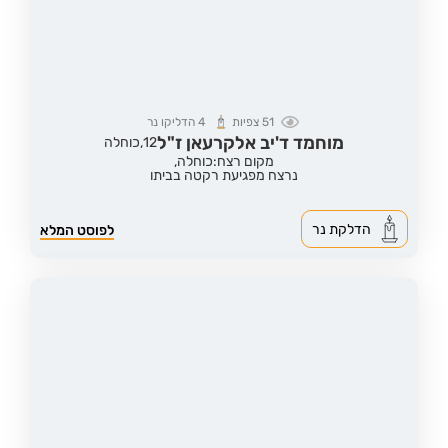
51
צפיות
4
הדליקו נר
מוחמד ד'יב אלקרעאן ז"ל
12,
כוחלה
מקום רצח:כוחלה,
נרצח מפגיעת רקטה בביתו
הדלקת נר
לפוסט המלא