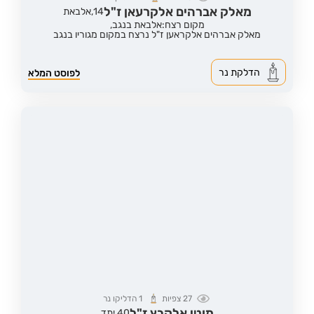
מאלק אברהים אלקרעאן ז"ל
14,
אלבאת
מקום רצח:אלבאת בנגב,
מאלק אברהים אלקראען ז"ל נרצח במקום מגוריו בנגב
הדלקת נר
לפוסט המלא
27
צפיות
1
הדליקו נר
מוטי אלקבץ ז"ל
40,
יתד