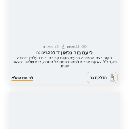
25
צפיות
0
הדליקו נר
ליעם בור גלאון ז"ל
26,
דימונה
מקום רצח:המסיבה ברעים,
מקום קבורה: בית העלמין דימונה
ליעד ז"ל יצא עם חברים לחגוג בפסטיבל הנובה, ביום שלישי נמצאה
גופתו.
הדלקת נר
לפוסט המלא