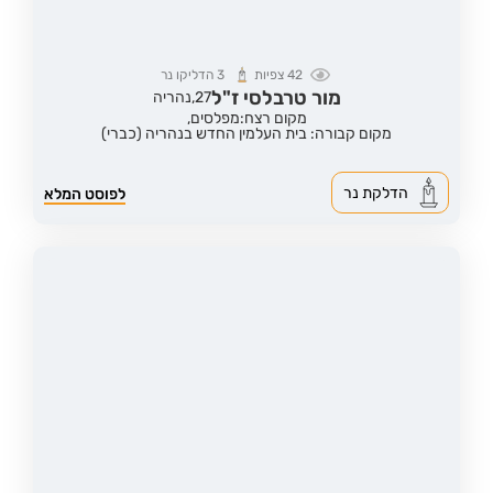
42
צפיות
3
הדליקו נר
מור טרבלסי ז"ל
27,
נהריה
מקום רצח:מפלסים,
מקום קבורה: בית העלמין החדש בנהריה (כברי)
הדלקת נר
לפוסט המלא