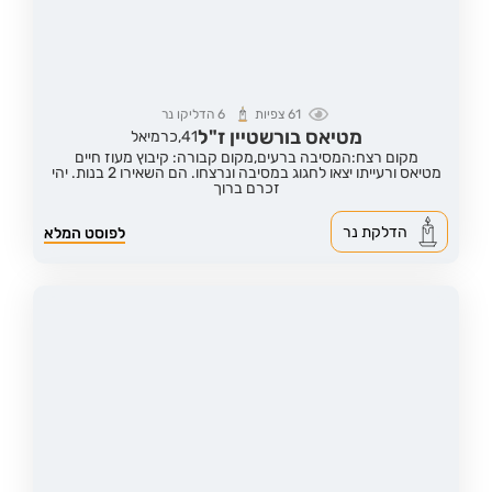
61
צפיות
6
הדליקו נר
מטיאס בורשטיין ז"ל
41,
כרמיאל
מקום רצח:המסיבה ברעים,
מקום קבורה: קיבוץ מעוז חיים
מטיאס ורעייתו יצאו לחגוג במסיבה ונרצחו. הם השאירו 2 בנות. יהי
זכרם ברוך
הדלקת נר
לפוסט המלא