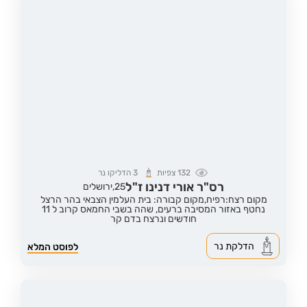
132
צפיות
3
הדליקו נר
רס"ר אורי דנינו ז"ל
25,
ירושלים
מקום רצח:רפיח,
מקום קבורה: בית העלמין הצבאי בהר הרצל
נחטף באזור המסיבה ברעים, שהה בשבי החמאס קרוב ל 11
חודשים ונרצח בדם קר
הדלקת נר
לפוסט המלא