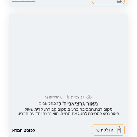
37
צפיות
0
הדליקו נר
מאור גרציאני ז"ל
21,
תל אביב
מקום רצח:המסיבה ברעים,
מקום קבורה: קרית שאול
מאור נסע למסיבה לחגוג את החיים, הוא נרצח יחד עם חבריו.
הדלקת נר
לפוסט המלא