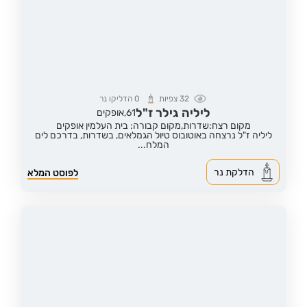
32
צפיות
0
הדליקו נר
ליליה גילר ז"ל
61,
אופקים
מקום רצח:שדרות,
מקום קבורה: בית העלמין אופקים
ליליה ז"ל נרצחה באוטובוס טיול הגמלאים, בשדרות, בדרכם לים
המלח...
הדלקת נר
לפוסט המלא