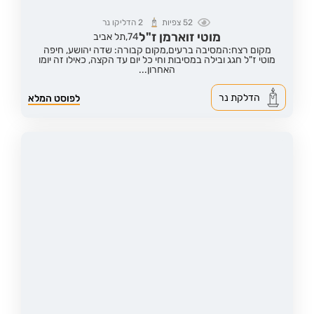
52
צפיות
2
הדליקו נר
מוטי זוארמן ז"ל
74,
תל אביב
מקום רצח:המסיבה ברעים,
מקום קבורה: שדה יהושע, חיפה
מוטי ז"ל חגג ובילה במסיבות וחי כל יום עד הקצה, כאילו זה יומו
האחרון...
הדלקת נר
לפוסט המלא