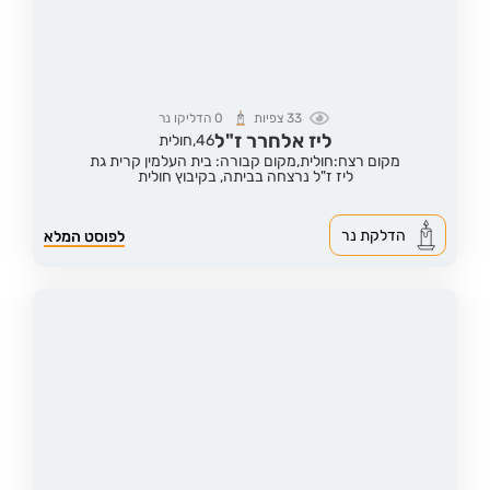
33
צפיות
0
הדליקו נר
ליז אלחרר ז"ל
46,
חולית
מקום רצח:חולית,
מקום קבורה: בית העלמין קרית גת
ליז ז"ל נרצחה בביתה, בקיבוץ חולית
הדלקת נר
לפוסט המלא