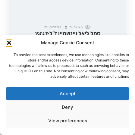
25
צפיות
1
הדליקו נר
סמל ליאל ויינשטיין ז"ל
19,
נתניה
מקום רצח:המסיבה ברעים,
מקום קבורה: בית העלמין הצבאי נתניה
Manage Cookie Consent
סמל ליאל ויינשטיין ז"ל נרצחה במסיבת הנובה
To provide the best experiences, we use technologies like cookies to
הדלקת נר
לפוסט המלא
store and/or access device information. Consenting to these
technologies will allow us to process data such as browsing behavior or
unique IDs on this site. Not consenting or withdrawing consent, may
adversely affect certain features and functions.
Accept
Deny
View preferences