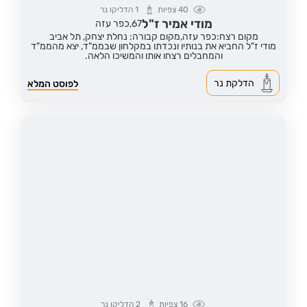
40
צפיות
1
הדליקו נר
מודי אמיר ז"ל
67,
כפר עזה
מקום רצח:כפר עזה,
מקום קבורה: נחלת יצחק, תל אביב
מודי ז"ל החביא את בנותיו ונכדתו במקלחון שבממ"ד, יצא מהממ"ד
והמחבלים רצחו אותו והמשיכו הלאה.
הדלקת נר
לפוסט המלא
16
צפיות
2
הדליקו נר