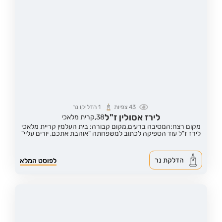
43
צפיות
1
הדליקו נר
לירז אסולין ז"ל
38,
קרית מלאכי
מקום רצח:המסיבה ברעים,
מקום קבורה: בית העלמין קריית מלאכי
לירז ז"ל עוד הספיקה לכתוב למשפחתה "אוהבת אתכם, יורים עליי"
הדלקת נר
לפוסט המלא