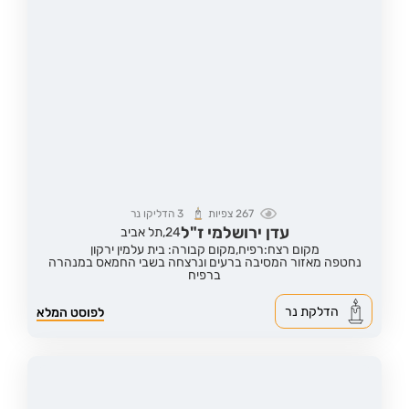
267
צפיות
3
הדליקו נר
עדן ירושלמי ז"ל
24,
תל אביב
מקום רצח:רפיח,
מקום קבורה: בית עלמין ירקון
נחטפה מאזור המסיבה ברעים ונרצחה בשבי החמאס במנהרה
ברפיח
הדלקת נר
לפוסט המלא