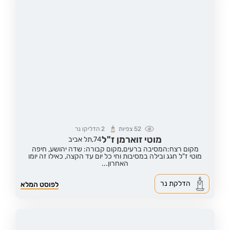
52
צפיות
2
הדליקו נר
מוטי זוארמן ז"ל
74,
תל אביב
מקום רצח:המסיבה ברעים,
מקום קבורה: שדה יהושע, חיפה
מוטי ז"ל חגג ובילה במסיבות וחי כל יום עד הקצה, כאילו זה יומו
האחרון...
הדלקת נר
לפוסט המלא