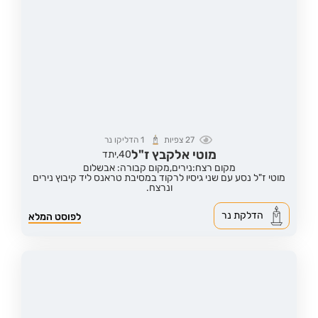
27
צפיות
1
הדליקו נר
מוטי אלקבץ ז"ל
40,
יתד
מקום רצח:נירים,
מקום קבורה: אבשלום
מוטי ז"ל נסע עם שני גיסיו לרקוד במסיבת טראנס ליד קיבוץ נירים
ונרצח.
הדלקת נר
לפוסט המלא