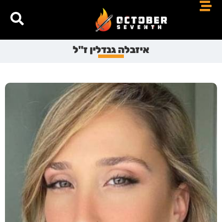
איזבלה גנדלין ז"ל