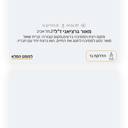
37
צפיות
0
הדליקו נר
מאור גרציאני ז"ל
21,
תל אביב
מקום רצח:המסיבה ברעים,
מקום קבורה: קרית שאול
מאור נסע למסיבה לחגוג את החיים, הוא נרצח יחד עם חבריו.
הדלקת נר
לפוסט המלא