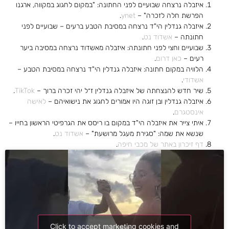
איזבלה נרצחה שבועיים לפני החתונה: "במקום לחגוג במקווה, ארגנו
הפרשת חלה לזכרה" –
ynet
.
איזבלה גנדלין הי"ד נרצחה במסיבת הטבע ברעים – שבועיים לפני
חתונתה –
אשדוד נט
.
שבועיים וחצי לפני חתונתה: איזבלה מאשדוד נרצחה במסיבה ביער
רעים –
כאן דרום
.
הלוויה במקום חתונה: איזבלה גנדלין הי"ד נרצחה במסיבת הטבע –
אשדודי
.
שיר חדש להנצחתה של איזבלה גנדלין ז״ל יהי זכרה ברוך –
TikTok
.
איזבלה גנדלין ובן זוגה היו אמורים לחגוג את נישואיהם –
לאישה
אינסטגרם
.
איתי צייר את איזבלה הי"ד במקום בו ריסס את הגרפיטי הראשון בחייו –
שנשא את שמה: "סגירת מעגל מרושעת" –
אשדוד נט
.
דף זיכרון באתר של מכבי חיפה
.
Click to accept marketing cookies and