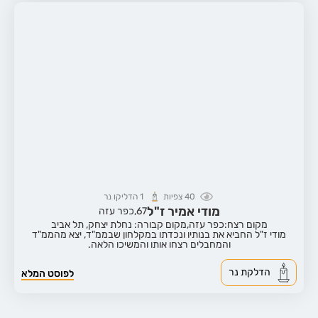
40
צפיות
1
הדליקו נר
מודי אמיר ז"ל
67,
כפר עזה
מקום רצח:כפר עזה,
מקום קבורה: נחלת יצחק, תל אביב
מודי ז"ל החביא את בנותיו ונכדתו במקלחון שבממ"ד, יצא מהממ"ד
והמחבלים רצחו אותו והמשיכו הלאה.
הדלקת נר
לפוסט המלא