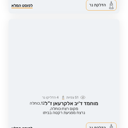
הדלקת נר
לפוסט המלא
51
צפיות
4
הדליקו נר
מוחמד ד'יב אלקרעאן ז"ל
12,
כוחלה
מקום רצח:כוחלה,
נרצח מפגיעת רקטה בביתו
הדלקת נר