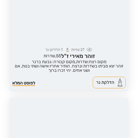
27
צפיות
1
הדליקו נר
זוהר מאירי ז"ל
55,
שדרות
מקום רצח:שדרות,
מקום קבורה: גבעת ברנר
זוהר יצא מביתו בשדרות ונרצח. הותיר אחריו אישה ושתי בנות, אם
ושני אחים. יהי זכרו ברוך
הדלקת נר
לפוסט המלא