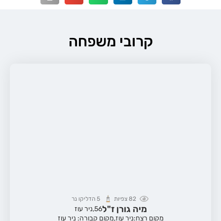
קרובי משפחה
82
צפיות
5
הדליקו נר
מיה גורן ז"ל
56,
ניר עוז
מקום רצח:ניר עוז,
מקום קבורה: ניר עוז