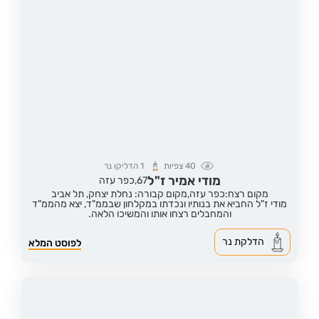
40
צפיות
1
הדליקו נר
מודי אמיר ז"ל
67,
כפר עזה
מקום רצח:כפר עזה,
מקום קבורה: נחלת יצחק, תל אביב
מודי ז"ל החביא את בנותיו ונכדתו במקלחון שבממ"ד, יצא מהממ"ד
והמחבלים רצחו אותו והמשיכו הלאה.
הדלקת נר
לפוסט המלא