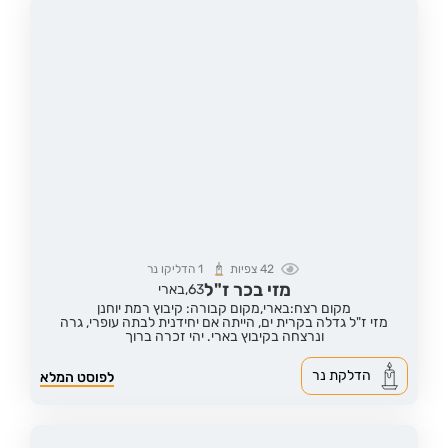
42
צפיות
1
הדליקו נר
מזי בכר ז"ל
63,
בארי
מקום רצח:בארי,
מקום קבורה: קיבוץ רמת יוחנן
מזי ז"ל גדלה בקרית ים, הייתה אם יחידנית לבתה עופרי, גרה
ונרצחה בקיבוץ בארי. יהי זכרה ברוך
הדלקת נר
לפוסט המלא