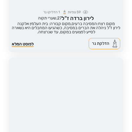
59
צפיות
1
הדליקו נר
לירון ברדה ז"ל
27,
שערי תקוה
מקום רצח:המסיבה ברעים,
מקום קבורה: בית העלמין אלקנה
לירון ז"ל ניהלה את הברים במסיבה, כשהגיעו המחבלים היא נשארה
לסייע לפצועים במקום, עד שנרצחה.
הדלקת נר
לפוסט המלא