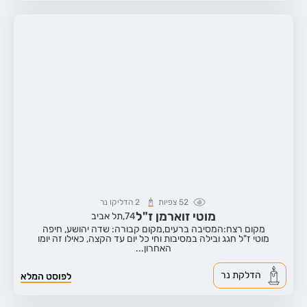
52
צפיות
2
הדליקו נר
מוטי זוארמן ז"ל
74,
תל אביב
מקום רצח:המסיבה ברעים,
מקום קבורה: שדה יהושע, חיפה
מוטי ז"ל חגג ובילה במסיבות וחי כל יום עד הקצה, כאילו זה יומו
האחרון...
הדלקת נר
לפוסט המלא