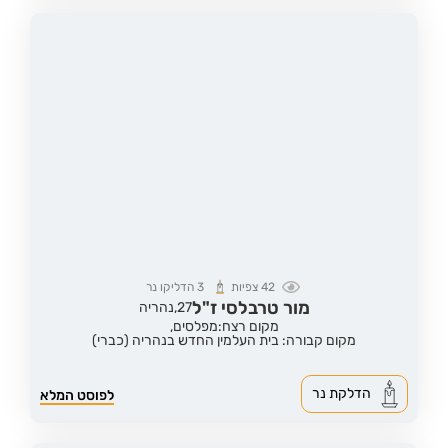
42
צפיות
3
הדליקו נר
מור טרבלסי ז"ל
27,
נהריה
מקום רצח:מפלסים,
מקום קבורה: בית העלמין החדש בנהריה (כברי)
הדלקת נר
לפוסט המלא