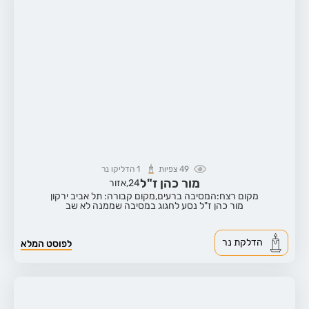
49
צפיות
1
הדליקו נר
מור כהן ז"ל
24,
אזור
מקום רצח:המסיבה ברעים,
מקום קבורה: תל אביב ירקון
מור כהן ז"ל נסע לחגוג במסיבה שממנה לא שב
הדלקת נר
לפוסט המלא