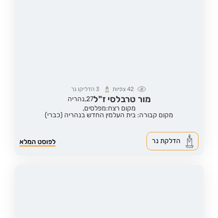
42
צפיות
3
הדליקו נר
מור טרבלסי ז"ל
27,
נהריה
מקום רצח:מפלסים,
מקום קבורה: בית העלמין החדש בנהריה (כברי)
הדלקת נר
לפוסט המלא