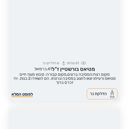
61
צפיות
6
הדליקו נר
מטיאס בורשטיין ז"ל
41,
כרמיאל
מקום רצח:המסיבה ברעים,
מקום קבורה: קיבוץ מעוז חיים
מטיאס ורעייתו יצאו לחגוג במסיבה ונרצחו. הם השאירו 2 בנות. יהי
זכרם ברוך
הדלקת נר
לפוסט המלא