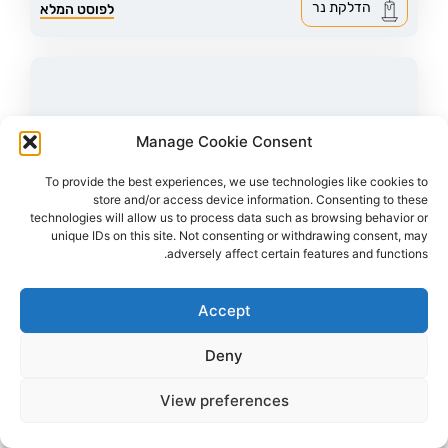
הדלקת נר
לפוסט המלא
Manage Cookie Consent
To provide the best experiences, we use technologies like cookies to
store and/or access device information. Consenting to these
technologies will allow us to process data such as browsing behavior or
unique IDs on this site. Not consenting or withdrawing consent, may
adversely affect certain features and functions.
Accept
43
צפיות
1
הדליקו נר
לירז אסולין ז"ל
38,
קרית מלאכי
Deny
מקום רצח:המסיבה ברעים,
מקום קבורה: בית העלמין קריית מלאכי
לירז ז"ל עוד הספיקה לכתוב למשפחתה "אוהבת אתכם, יורים עליי"
View preferences
הדלקת נר
לפוסט המלא