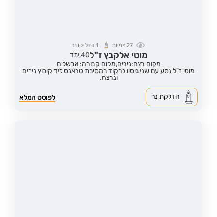
27
צפיות
1
הדליקו נר
מוטי אלקבץ ז"ל
40,
יתד
מקום רצח:נירים,
מקום קבורה: אבשלום
מוטי ז"ל נסע עם שני גיסיו לרקוד במסיבת טראנס ליד קיבוץ נירים
ונרצח.
הדלקת נר
לפוסט המלא