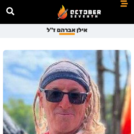
אילן אברהם ז"ל