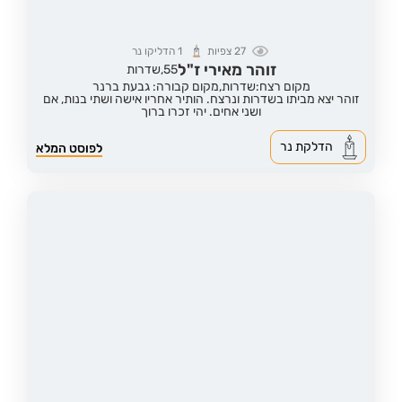
27
צפיות
1
הדליקו נר
זוהר מאירי ז"ל
55,
שדרות
מקום רצח:שדרות,
מקום קבורה: גבעת ברנר
זוהר יצא מביתו בשדרות ונרצח. הותיר אחריו אישה ושתי בנות, אם
ושני אחים. יהי זכרו ברוך
הדלקת נר
לפוסט המלא