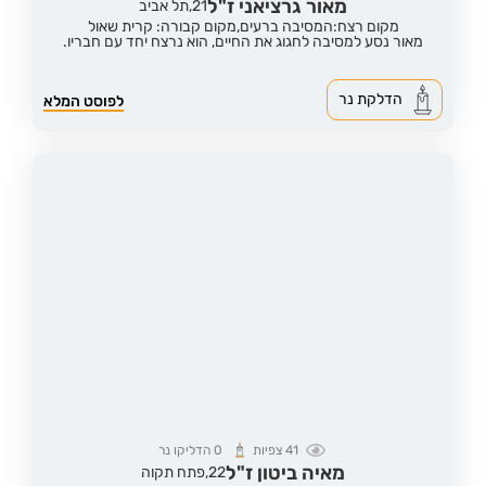
מאור גרציאני ז"ל
21,
תל אביב
מקום רצח:המסיבה ברעים,
מקום קבורה: קרית שאול
מאור נסע למסיבה לחגוג את החיים, הוא נרצח יחד עם חבריו.
הדלקת נר
לפוסט המלא
41
צפיות
0
הדליקו נר
מאיה ביטון ז"ל
22,
פתח תקוה