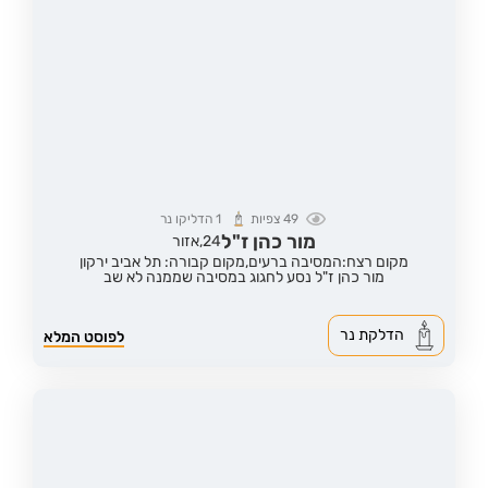
49
צפיות
1
הדליקו נר
מור כהן ז"ל
24,
אזור
מקום רצח:המסיבה ברעים,
מקום קבורה: תל אביב ירקון
מור כהן ז"ל נסע לחגוג במסיבה שממנה לא שב
הדלקת נר
לפוסט המלא