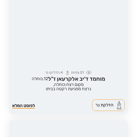
51
צפיות
4
הדליקו נר
מוחמד ד'יב אלקרעאן ז"ל
12,
כוחלה
מקום רצח:כוחלה,
נרצח מפגיעת רקטה בביתו
הדלקת נר
לפוסט המלא