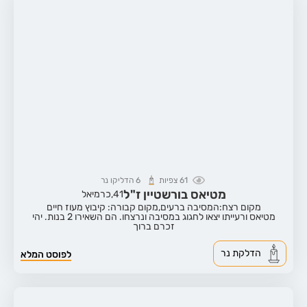
61
צפיות
6
הדליקו נר
מטיאס בורשטיין ז"ל
41,
כרמיאל
מקום רצח:המסיבה ברעים,
מקום קבורה: קיבוץ מעוז חיים
מטיאס ורעייתו יצאו לחגוג במסיבה ונרצחו. הם השאירו 2 בנות. יהי
זכרם ברוך
הדלקת נר
לפוסט המלא