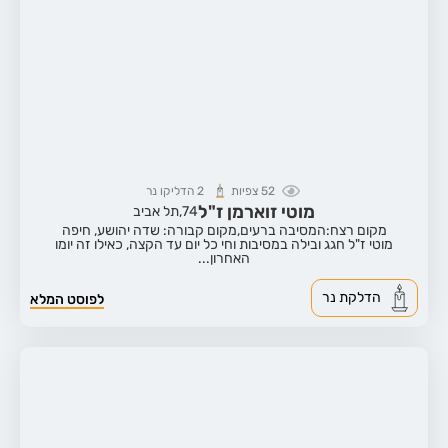
52
צפיות
2
הדליקו נר
מוטי זוארמן ז"ל
74,
תל אביב
מקום רצח:המסיבה ברעים,
מקום קבורה: שדה יהושע, חיפה
מוטי ז"ל חגג ובילה במסיבות וחי כל יום עד הקצה, כאילו זה יומו
האחרון...
הדלקת נר
לפוסט המלא