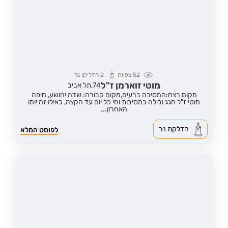
52
צפיות
2
הדליקו נר
מוטי זוארמן ז"ל
74,
תל אביב
מקום רצח:המסיבה ברעים,
מקום קבורה: שדה יהושע, חיפה
מוטי ז"ל חגג ובילה במסיבות וחי כל יום עד הקצה, כאילו זה יומו
האחרון...
הדלקת נר
לפוסט המלא