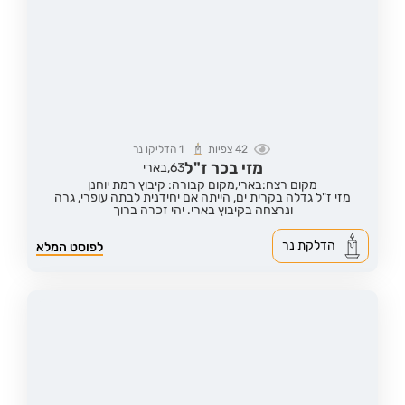
42
צפיות
1
הדליקו נר
מזי בכר ז"ל
63,
בארי
מקום רצח:בארי,
מקום קבורה: קיבוץ רמת יוחנן
מזי ז"ל גדלה בקרית ים, הייתה אם יחידנית לבתה עופרי, גרה
ונרצחה בקיבוץ בארי. יהי זכרה ברוך
הדלקת נר
לפוסט המלא