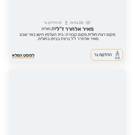
26
צפיות
0
הדליקו נר
מאיר אלחרר ז"ל
59,
חולית
מקום רצח:חולית,
מקום קבורה: בית העלמין הישן באר שבע
מאיר אלחרר ז"ל נרצח בביתו בחולית.
הדלקת נר
לפוסט המלא