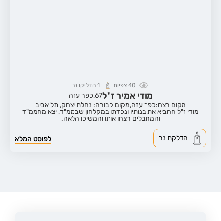
40
צפיות
1
הדליקו נר
מודי אמיר ז"ל
67,
כפר עזה
מקום רצח:כפר עזה,
מקום קבורה: נחלת יצחק, תל אביב
מודי ז"ל החביא את בנותיו ונכדתו במקלחון שבממ"ד, יצא מהממ"ד
והמחבלים רצחו אותו והמשיכו הלאה.
הדלקת נר
לפוסט המלא