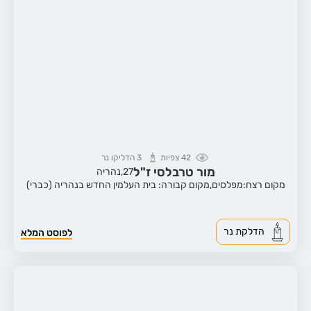
42
צפיות
3
הדליקו נר
מור טרבלסי ז"ל
27,
נהריה
מקום רצח:מפלסים,
מקום קבורה: בית העלמין החדש בנהריה (כברי)
הדלקת נר
לפוסט המלא