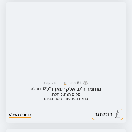
51
צפיות
4
הדליקו נר
מוחמד ד'יב אלקרעאן ז"ל
12,
כוחלה
מקום רצח:כוחלה,
נרצח מפגיעת רקטה בביתו
הדלקת נר
לפוסט המלא