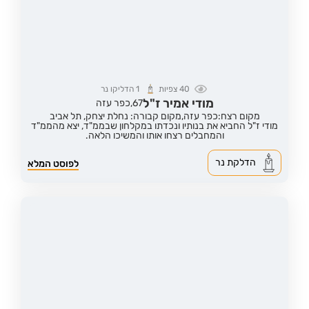
40
צפיות
1
הדליקו נר
מודי אמיר ז"ל
67,
כפר עזה
מקום רצח:כפר עזה,
מקום קבורה: נחלת יצחק, תל אביב
מודי ז"ל החביא את בנותיו ונכדתו במקלחון שבממ"ד, יצא מהממ"ד
והמחבלים רצחו אותו והמשיכו הלאה.
הדלקת נר
לפוסט המלא