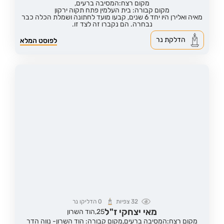
מקום רצח:המסיבה ברעים,
מקום קבורה: בית העלמין פתח תקוה ירקון
מאיה ואלירן היו יחד 6 שנים, קבעו מועד לחתונה ושמלת הכלה כבר
נבחרה. הם נקברו זה לצד זו.
הדלקת נר
לפוסט המלא
32
צפיות
0
הדליקו נר
מאי יצחקי ז"ל
25,
הוד השרון
מקום רצח:המסיבה ברעים,
מקום קבורה: הוד השרון- נווה הדר