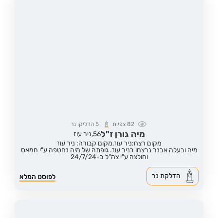
82
צפיות
5
הדליקו נר
מיה גורן ז"ל
56,
ניר עוז
מקום רצח:ניר עוז,
מקום קבורה: ניר עוז
מיה ובעלה אבנר נרצחו בניר עוז. גופתה של מיה נחטפה ע"י חמאס
וחולצה ע"י צה"ל ב-24/7/24
הדלקת נר
לפוסט המלא