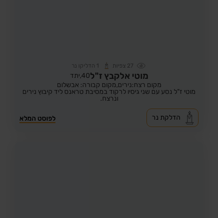
27
צפיות
1
הדליקו נר
מוטי אלקבץ ז"ל
40,
יתד
מקום רצח:נירים,
מקום קבורה: אבשלום
מוטי ז"ל נסע עם שני גיסיו לרקוד במסיבת טראנס ליד קיבוץ נירים
ונרצח.
הדלקת נר
לפוסט המלא