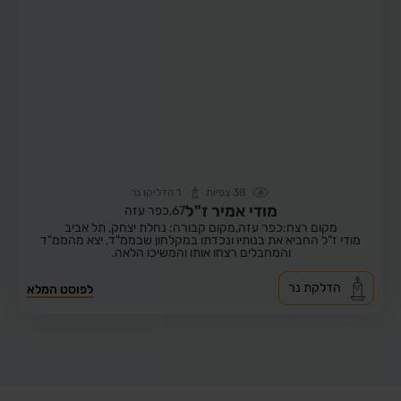
38
צפיות
1
הדליקו נר
מודי אמיר ז"ל
67,
כפר עזה
מקום רצח:כפר עזה,
מקום קבורה: נחלת יצחק, תל אביב
מודי ז"ל החביא את בנותיו ונכדתו במקלחון שבממ"ד, יצא מהממ"ד
והמחבלים רצחו אותו והמשיכו הלאה.
הדלקת נר
לפוסט המלא