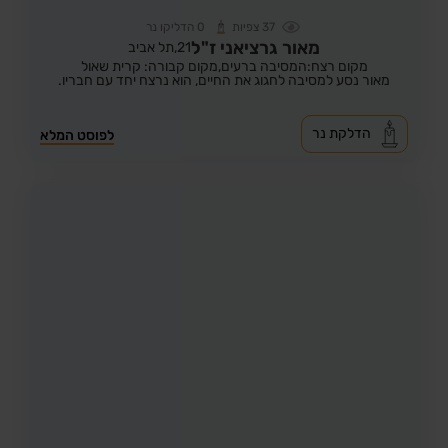
37
צפיות
0
הדליקו נר
מאור גרציאני ז"ל
21,
תל אביב
מקום רצח:המסיבה ברעים,
מקום קבורה: קרית שאול
מאור נסע למסיבה לחגוג את החיים, הוא נרצח יחד עם חבריו.
הדלקת נר
לפוסט המלא