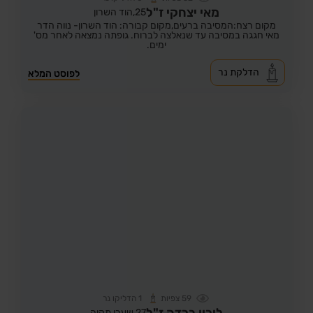
מאי יצחקי ז"ל
25,
הוד השרון
מקום רצח:המסיבה ברעים,
מקום קבורה: הוד השרון- נווה הדר
מאי חגגה במסיבה עד שנאלצה לברוח. גופתה נמצאה לאחר מס'
ימים.
הדלקת נר
לפוסט המלא
59
צפיות
1
הדליקו נר
לירון ברדה ז"ל
27,
שערי תקוה