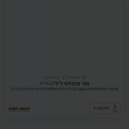
41
צפיות
3
הדליקו נר
מור טרבלסי ז"ל
27,
נהריה
מקום רצח:מפלסים,
מקום קבורה: בית העלמין החדש בנהריה (כברי)
הדלקת נר
לפוסט המלא