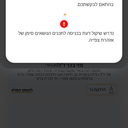
בהתאם לבקשתכם.
*
נדרש שיקול דעת בכניסה לתכנים הנושאים סימן של
אזהרת צפייה.
42
צפיות
1
הדליקו נר
מזי בכר ז"ל
63,
בארי
מקום רצח:בארי,
מקום קבורה: קיבוץ רמת יוחנן
מזי ז"ל גדלה בקרית ים, הייתה אם יחידנית לבתה עופרי, גרה
ונרצחה בקיבוץ בארי. יהי זכרה ברוך
הדלקת נר
לפוסט המלא