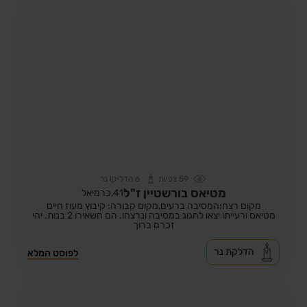
59
צפיות
6
הדליקו נר
מטיאס בורשטיין ז"ל
41,
כרמיאל
מקום רצח:המסיבה ברעים,
מקום קבורה: קיבוץ מעוז חיים
מטיאס ורעייתו יצאו לחגוג במסיבה ונרצחו. הם השאירו 2 בנות. יהי
זכרם ברוך
הדלקת נר
לפוסט המלא