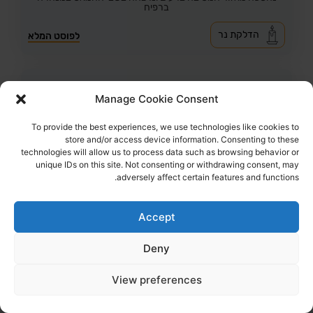
ברפיח
הדלקת נר
לפוסט המלא
Manage Cookie Consent
To provide the best experiences, we use technologies like cookies to
store and/or access device information. Consenting to these
technologies will allow us to process data such as browsing behavior or
unique IDs on this site. Not consenting or withdrawing consent, may
adversely affect certain features and functions.
Accept
Deny
43
צפיות
1
הדליקו נר
לירז אסולין ז"ל
38,
קרית מלאכי
View preferences
מקום רצח:המסיבה ברעים,
מקום קבורה: בית העלמין קריית מלאכי
לירז ז"ל עוד הספיקה לכתוב למשפחתה "אוהבת אתכם, יורים עליי"