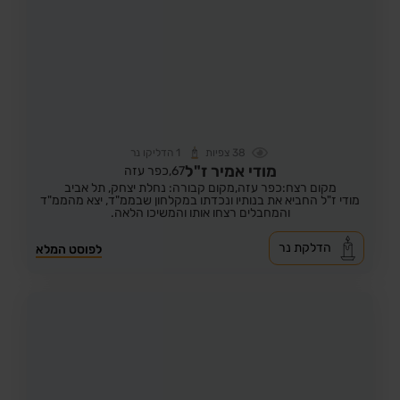
38
צפיות
1
הדליקו נר
מודי אמיר ז"ל
67,
כפר עזה
מקום רצח:כפר עזה,
מקום קבורה: נחלת יצחק, תל אביב
מודי ז"ל החביא את בנותיו ונכדתו במקלחון שבממ"ד, יצא מהממ"ד
והמחבלים רצחו אותו והמשיכו הלאה.
הדלקת נר
לפוסט המלא