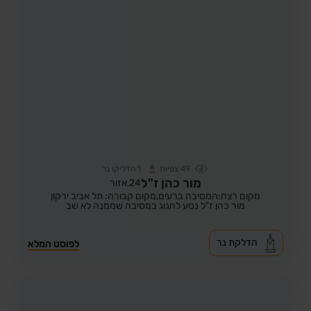
49
צפיות
1
הדליקו נר
מור כהן ז"ל
24,
אזור
מקום רצח:המסיבה ברעים,
מקום קבורה: תל אביב ירקון
מור כהן ז"ל נסע לחגוג במסיבה שממנה לא שב
הדלקת נר
לפוסט המלא