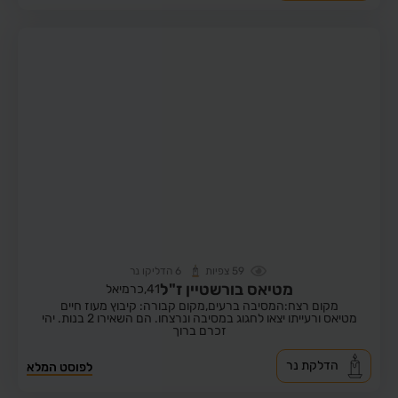
59
צפיות
6
הדליקו נר
מטיאס בורשטיין ז"ל
41,
כרמיאל
מקום רצח:המסיבה ברעים,
מקום קבורה: קיבוץ מעוז חיים
מטיאס ורעייתו יצאו לחגוג במסיבה ונרצחו. הם השאירו 2 בנות. יהי
זכרם ברוך
הדלקת נר
לפוסט המלא