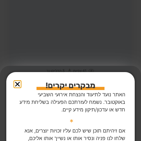
41
צפיות
3
הדליקו נר
מור טרבלסי ז"ל
27,
נהריה
מקום רצח:מפלסים,
מבקרים יקרים!
מקום קבורה: בית העלמין החדש בנהריה (כברי)
האתר נועד לתיעוד והנצחת אירועי השביעי
באוקטובר. נשמח לעזרתכם הפעילה בשליחת מידע
הדלקת נר
לפוסט המלא
חדש או עדכון/תיקון מידע קיים.
*
אם זיהיתם תוכן שיש לכם עליו זכויות יוצרים, אנא
שלחו לנו פניה ונסיר אותו או נשייך אותו אליכם,