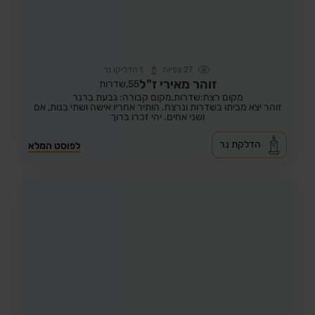
27
צפיות
1
הדליקו נר
זוהר מאירי ז"ל
55,
שדרות
מקום רצח:שדרות,
מקום קבורה: גבעת ברנר
זוהר יצא מביתו בשדרות ונרצח. הותיר אחריו אישה ושתי בנות, אם
ושני אחים. יהי זכרו ברוך
הדלקת נר
לפוסט המלא