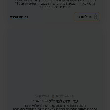
מקום רצח:רפיח,
מקום קבורה: בית העלמין הצבאי בהר הרצל
נחטף באזור המסיבה ברעים, שהה בשבי החמאס קרוב ל 11
חודשים ונרצח בדם קר
הדלקת נר
לפוסט המלא
266
צפיות
3
הדליקו נר
עדן ירושלמי ז"ל
24,
תל אביב
מקום רצח:רפיח,
מקום קבורה: בית עלמין ירקון
נחטפה מאזור המסיבה ברעים ונרצחה בשבי החמאס במנהרה