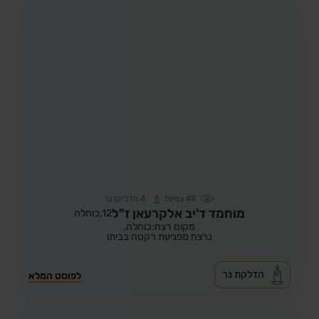
49
צפיות
4
הדליקו נר
מוחמד ד'יב אלקרעאן ז"ל
12,
כוחלה
מקום רצח:כוחלה,
נרצח מפגיעת רקטה בביתו
הדלקת נר
לפוסט המלא