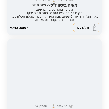
41
צפיות
0
הדליקו נר
מאיה ביטון ז"ל
22,
פתח תקוה
מקום רצח:המסיבה ברעים,
מקום קבורה: בית העלמין פתח תקוה ירקון
מאיה ואלירן היו יחד 6 שנים, קבעו מועד לחתונה ושמלת הכלה כבר
נבחרה. הם נקברו זה לצד זו.
הדלקת נר
לפוסט המלא
33
צפיות
0
הדליקו נר