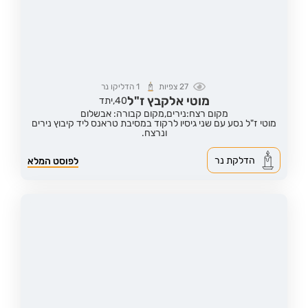
27
צפיות
1
הדליקו נר
מוטי אלקבץ ז"ל
40,
יתד
מקום רצח:נירים,
מקום קבורה: אבשלום
מוטי ז"ל נסע עם שני גיסיו לרקוד במסיבת טראנס ליד קיבוץ נירים
ונרצח.
הדלקת נר
לפוסט המלא