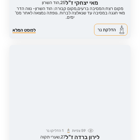
מאי יצחקי ז"ל
25,
הוד השרון
מקום רצח:המסיבה ברעים,
מקום קבורה: הוד השרון- נווה הדר
מאי חגגה במסיבה עד שנאלצה לברוח. גופתה נמצאה לאחר מס'
ימים.
הדלקת נר
לפוסט המלא
59
צפיות
1
הדליקו נר
לירון ברדה ז"ל
27,
שערי תקוה