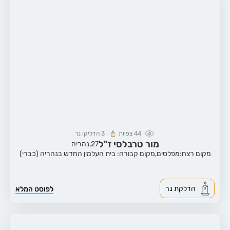
44
צפיות
3
הדליקו נר
מור טרבלסי ז"ל
27,
נהריה
מקום רצח:מפלסים,
מקום קבורה: בית העלמין החדש בנהריה (כברי)
הדלקת נר
לפוסט המלא