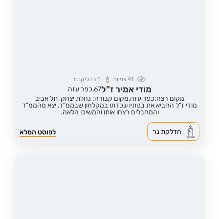
41
צפיות
1
הדליקו נר
מודי אמיר ז"ל
67,
כפר עזה
מקום רצח:כפר עזה,
מקום קבורה: נחלת יצחק, תל אביב
מודי ז"ל החביא את בנותיו ונכדתו במקלחון שבממ"ד, יצא מהממ"ד
והמחבלים רצחו אותו והמשיכו הלאה.
הדלקת נר
לפוסט המלא