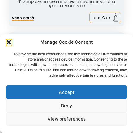
נחטף באזור המסיבה ברעים, שהה בשבי החמאס קרוב ל 11
חודשים ונרצח בדם קר
הדלקת נר
לפוסט המלא
Manage Cookie Consent
To provide the best experiences, we use technologies like cookies to
store and/or access device information. Consenting to these
technologies will allow us to process data such as browsing behavior or
unique IDs on this site. Not consenting or withdrawing consent, may
adversely affect certain features and functions.
Accept
Deny
267
צפיות
3
הדליקו נר
View preferences
עדן ירושלמי ז"ל
24,
תל אביב
מקום רצח:רפיח,
מקום קבורה: בית עלמין ירקון
נחטפה מאזור המסיבה ברעים ונרצחה בשבי החמאס במנהרה