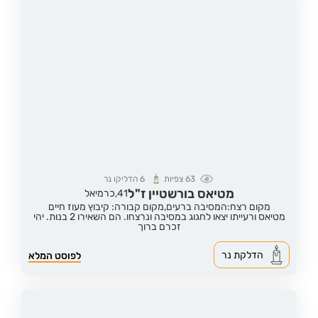
63
צפיות
6
הדליקו נר
מטיאס בורשטיין ז"ל
41,
כרמיאל
מקום רצח:המסיבה ברעים,
מקום קבורה: קיבוץ מעוז חיים
מטיאס ורעייתו יצאו לחגוג במסיבה ונרצחו. הם השאירו 2 בנות. יהי
זכרם ברוך
הדלקת נר
לפוסט המלא