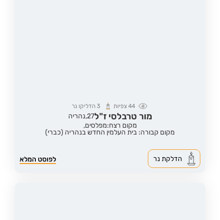
44
צפיות
3
הדליקו נר
מור טרבלסי ז"ל
27,
נהריה
מקום רצח:מפלסים,
מקום קבורה: בית העלמין החדש בנהריה (כברי)
הדלקת נר
לפוסט המלא