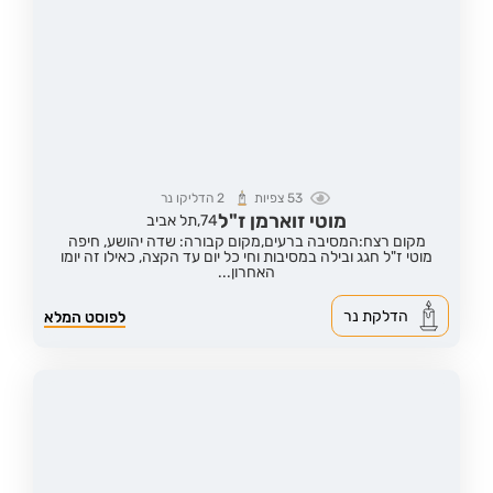
53
צפיות
2
הדליקו נר
מוטי זוארמן ז"ל
74,
תל אביב
מקום רצח:המסיבה ברעים,
מקום קבורה: שדה יהושע, חיפה
מוטי ז"ל חגג ובילה במסיבות וחי כל יום עד הקצה, כאילו זה יומו
האחרון...
הדלקת נר
לפוסט המלא