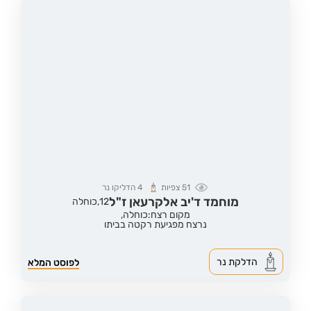
51
צפיות
4
הדליקו נר
מוחמד ד'יב אלקרעאן ז"ל
12,
כוחלה
מקום רצח:כוחלה,
נרצח מפגיעת רקטה בביתו
הדלקת נר
לפוסט המלא