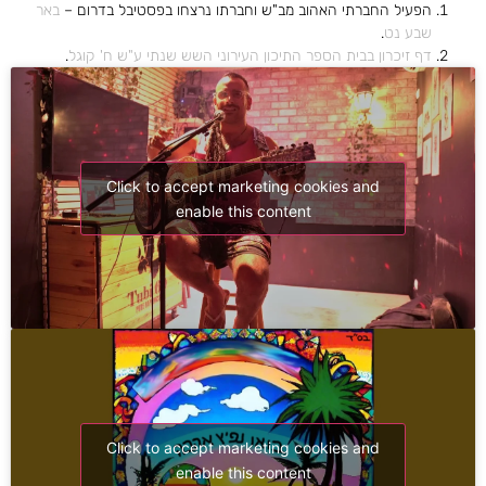
הפעיל החברתי האהוב מב"ש וחברתו נרצחו בפסטיבל בדרום –
באר
שבע נט
.
דף זיכרון בבית הספר התיכון העירוני השש שנתי ע"ש ח' קוגל
.
Click to accept marketing cookies and
enable this content
Click to accept marketing cookies and
enable this content