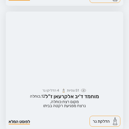
51
צפיות
4
הדליקו נר
מוחמד ד'יב אלקרעאן ז"ל
12,
כוחלה
מקום רצח:כוחלה,
נרצח מפגיעת רקטה בביתו
הדלקת נר
לפוסט המלא