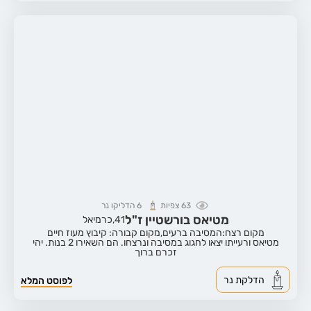
63
צפיות
6
הדליקו נר
מטיאס בורשטיין ז"ל
41,
כרמיאל
מקום רצח:המסיבה ברעים,
מקום קבורה: קיבוץ מעוז חיים
מטיאס ורעייתו יצאו לחגוג במסיבה ונרצחו. הם השאירו 2 בנות. יהי
זכרם ברוך
הדלקת נר
לפוסט המלא