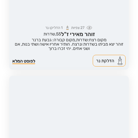
27
צפיות
1
הדליקו נר
זוהר מאירי ז"ל
55,
שדרות
מקום רצח:שדרות,
מקום קבורה: גבעת ברנר
זוהר יצא מביתו בשדרות ונרצח. הותיר אחריו אישה ושתי בנות, אם
ושני אחים. יהי זכרו ברוך
הדלקת נר
לפוסט המלא