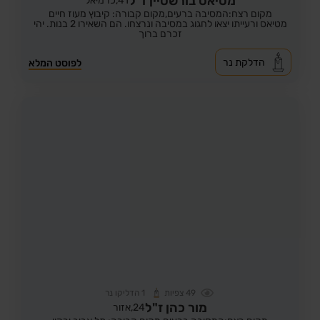
מטיאס בורשטיין ז"ל
41,
כרמיאל
מקום רצח:המסיבה ברעים,
מקום קבורה: קיבוץ מעוז חיים
מטיאס ורעייתו יצאו לחגוג במסיבה ונרצחו. הם השאירו 2 בנות. יהי
זכרם ברוך
הדלקת נר
לפוסט המלא
49
צפיות
1
הדליקו נר
מור כהן ז"ל
24,
אזור