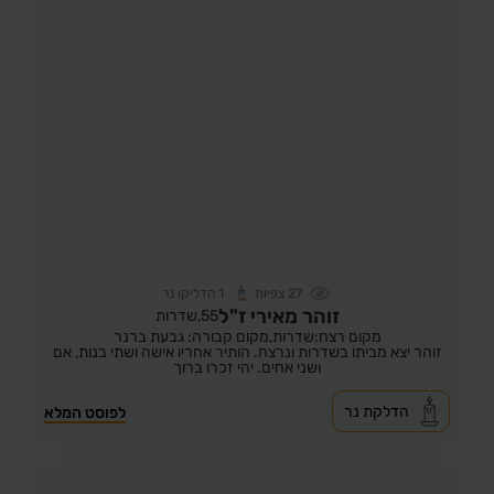
27
צפיות
1
הדליקו נר
זוהר מאירי ז"ל
55,
שדרות
מקום רצח:שדרות,
מקום קבורה: גבעת ברנר
זוהר יצא מביתו בשדרות ונרצח. הותיר אחריו אישה ושתי בנות, אם
ושני אחים. יהי זכרו ברוך
הדלקת נר
לפוסט המלא