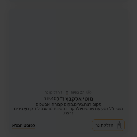
27
צפיות
1
הדליקו נר
מוטי אלקבץ ז"ל
40,
יתד
מקום רצח:נירים,
מקום קבורה: אבשלום
מוטי ז"ל נסע עם שני גיסיו לרקוד במסיבת טראנס ליד קיבוץ נירים
ונרצח.
הדלקת נר
לפוסט המלא