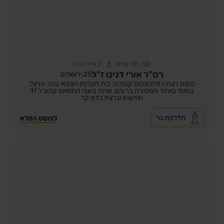
131
צפיות
3
הדליקו נר
רס"ר אורי דנינו ז"ל
25,
ירושלים
מקום רצח:רפיח,
מקום קבורה: בית העלמין הצבאי בהר הרצל
נחטף באזור המסיבה ברעים, שהה בשבי החמאס קרוב ל 11
חודשים ונרצח בדם קר
הדלקת נר
לפוסט המלא