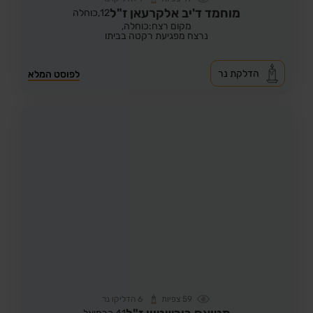
מוחמד ד'יב אלקרעאן ז"ל
12,
כוחלה
מקום רצח:כוחלה,
נרצח מפגיעת רקטה בביתו
הדלקת נר
לפוסט המלא
59
צפיות
6
הדליקו נר