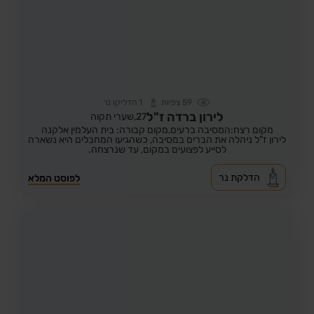
59
צפיות
1
הדליקו נר
לירון ברדה ז"ל
27,
שערי תקוה
מקום רצח:המסיבה ברעים,
מקום קבורה: בית העלמין אלקנה
לירון ז"ל ניהלה את הברים במסיבה, כשהגיעו המחבלים היא נשארה
לסייע לפצועים במקום, עד שנרצחה.
הדלקת נר
לפוסט המלא