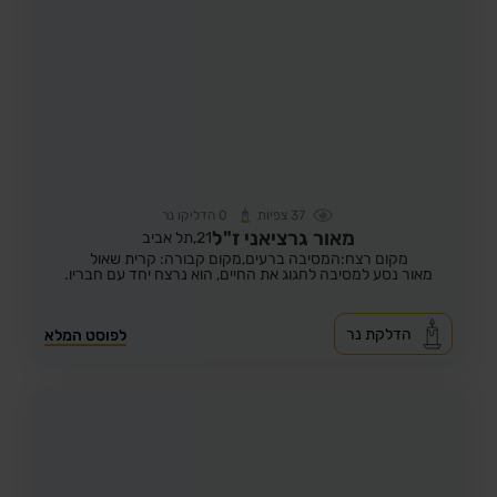
37
צפיות
0
הדליקו נר
מאור גרציאני ז"ל
21,
תל אביב
מקום רצח:המסיבה ברעים,
מקום קבורה: קרית שאול
מאור נסע למסיבה לחגוג את החיים, הוא נרצח יחד עם חבריו.
הדלקת נר
לפוסט המלא