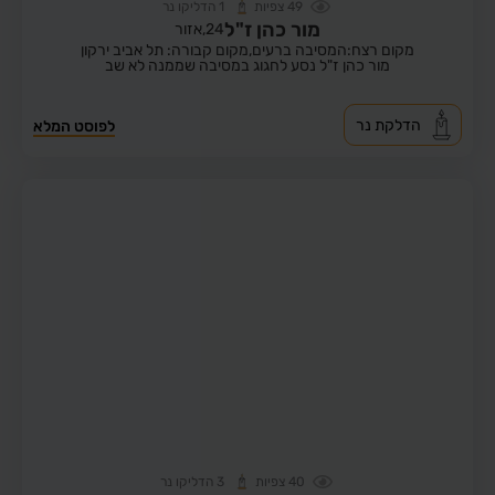
49
צפיות
1
הדליקו נר
מור כהן ז"ל
24,
אזור
מקום רצח:המסיבה ברעים,
מקום קבורה: תל אביב ירקון
מור כהן ז"ל נסע לחגוג במסיבה שממנה לא שב
הדלקת נר
לפוסט המלא
40
צפיות
3
הדליקו נר