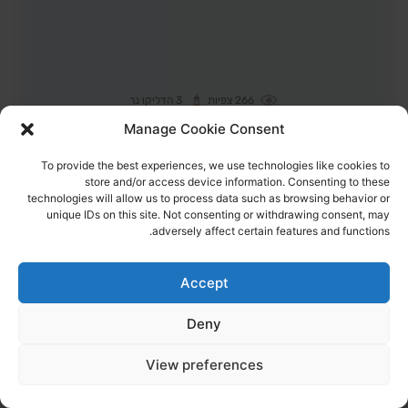
266
צפיות
3
הדליקו נר
עדן ירושלמי ז"ל
24,
תל אביב
Manage Cookie Consent
מקום רצח:רפיח,
מקום קבורה: בית עלמין ירקון
נחטפה מאזור המסיבה ברעים ונרצחה בשבי החמאס במנהרה
ברפיח
To provide the best experiences, we use technologies like cookies to
store and/or access device information. Consenting to these
הדלקת נר
technologies will allow us to process data such as browsing behavior or
לפוסט המלא
unique IDs on this site. Not consenting or withdrawing consent, may
adversely affect certain features and functions.
Accept
Deny
View preferences