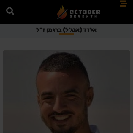
אלדד (אנג'ל) ברגמן ז"ל