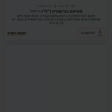
59
צפיות
6
הדליקו נר
מטיאס בורשטיין ז"ל
41,
כרמיאל
מקום רצח:המסיבה ברעים,
מקום קבורה: קיבוץ מעוז חיים
מטיאס ורעייתו יצאו לחגוג במסיבה ונרצחו. הם השאירו 2 בנות. יהי
זכרם ברוך
הדלקת נר
לפוסט המלא