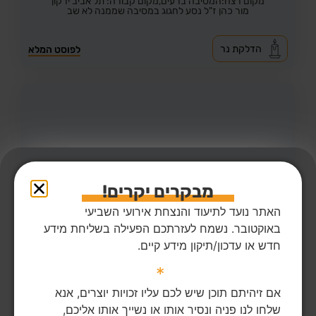
מקום רצח:המסיבה ברעים,
מקום קבורה: תל אביב ירקון
מור כהן ז"ל נסע לחגוג במסיבה שממנה לא שב
הדלקת נר
לפוסט המלא
מבקרים יקרים!
האתר נועד לתיעוד והנצחת אירועי השביעי
באוקטובר. נשמח לעזרתכם הפעילה בשליחת מידע
חדש או עדכון/תיקון מידע קיים.
*
40
צפיות
3
הדליקו נר
מור טרבלסי ז"ל
27,
נהריה
אם זיהיתם תוכן שיש לכם עליו זכויות יוצרים, אנא
מקום רצח:מפלסים,
שלחו לנו פניה ונסיר אותו או נשייך אותו אליכם,
מקום קבורה: בית העלמין החדש בנהריה (כברי)