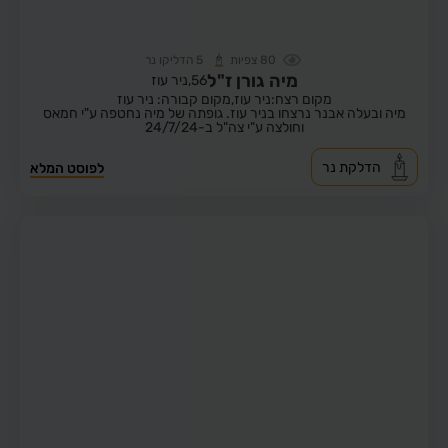
80
צפיות
5
הדליקו נר
מיה גורן ז"ל
56,
ניר עוז
מקום רצח:ניר עוז,
מקום קבורה: ניר עוז
מיה ובעלה אבנר נרצחו בניר עוז. גופתה של מיה נחטפה ע"י חמאס
וחולצה ע"י צה"ל ב-24/7/24
הדלקת נר
לפוסט המלא