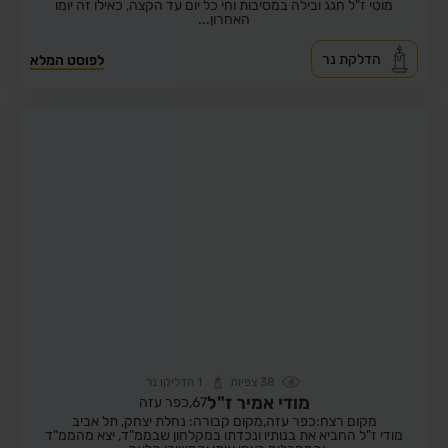
מוטי ז"ל חגג ובילה במסיבות וחי כל יום עד הקצה, כאילו זה יומו
האחרון...
הדלקת נר
לפוסט המלא
38
צפיות
1
הדליקו נר
מודי אמיר ז"ל
67,
כפר עזה
מקום רצח:כפר עזה,
מקום קבורה: נחלת יצחק, תל אביב
מודי ז"ל החביא את בנותיו ונכדתו במקלחון שבממ"ד, יצא מהממ"ד