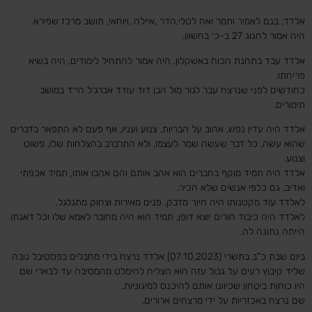
אלדד, בנם לאמיר ותמר ואח לטלי,הדר ,איילה ,ויוחאי, תושב מרכז שפירא.
היה אמור לחגוג 27 ב-כ׳ בחשוון.
אלדד עבד בתחנת הכוח באשקלון, היה אמור להתחיל לימודים, היה בשיא
פריחתו.
כחודשים לפני שנרצח עבר לגור מול הבן דוד עודד אברג׳ל הי״ד במושב
תימורים.
אלדד היה עדין נפש, אהוב על הבריות, צנוע ועניו, אף פעם לא התפאר בדברים
שהוא עשה, כל דבר שעשה שמר לעצמו, ולא התרברב בהצלחות שלו, פשוט
וצנוע.
אלדד היה תמיד מוקף בחברים הוא אהב אותם והם אהבו אותו, תמיד אכפתי
ואדיב, גם כלפי אנשים שלא הכיר.
לאלדד עוד מקטנותו היה חיוך מדבק, פנים מאירות וצחוק מתגלגל.
לאלדד היה כיבוד הורים יוצא דופן, תמיד הוא היה מחובר לאמא שלו וכל דאגתו
הייתה נתונה לה.
ביום שבת כ"ב בתשרי (07.10.2023) אלדד נרצח בידי מחבלים בפסטיבל נובה
שליד קיבוץ רעים על גבול עזה הוא הצליח להימלט מהמסיבה עד לבארי שם
היו כוחות ביטחון שכיוונו אותם להיכנס למיגוניות.
שם נרצח באכזריות על ידי מרצחים ארורים.