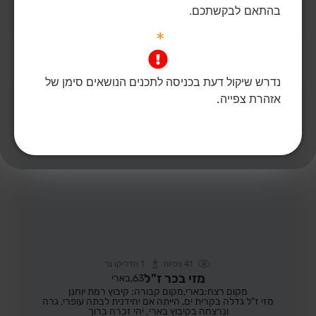
בהתאם לבקשתכם.
*
הדלקת נר
לפוסט המלא
נדרש שיקול דעת בכניסה לתכנים הנושאים סימן של
אזהרת צפייה.
41
צפיות
1
הדליקו נר
מזי בכר ז"ל
63,
בארי
מקום רצח:בארי,
מקום קבורה: קיבוץ רמת יוחנן
מזי ז"ל גדלה בקרית ים, הייתה אם יחידנית לבתה עופרי, גרה
ונרצחה בקיבוץ בארי. יהי זכרה ברוך