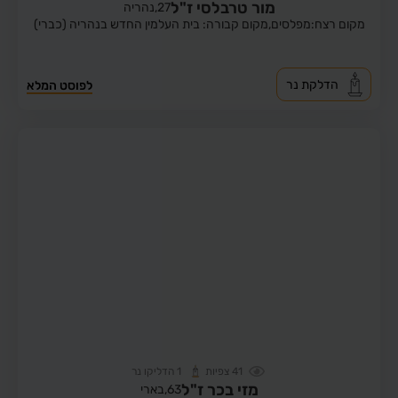
מור טרבלסי ז"ל
27,
נהריה
מקום רצח:מפלסים,
מקום קבורה: בית העלמין החדש בנהריה (כברי)
הדלקת נר
לפוסט המלא
41
צפיות
1
הדליקו נר
מזי בכר ז"ל
63,
בארי