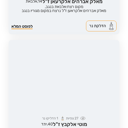
מאלק אברהים אלקרעאן ז"ל
14,
אלבאת
מקום רצח:אלבאת בנגב,
מאלק אברהים אלקראען ז"ל נרצח במקום מגוריו בנגב
הדלקת נר
לפוסט המלא
27
צפיות
1
הדליקו נר
מוטי אלקבץ ז"ל
40,
יתד