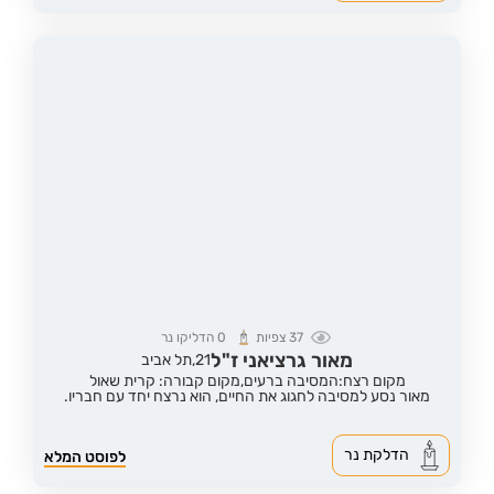
37
צפיות
0
הדליקו נר
מאור גרציאני ז"ל
21,
תל אביב
מקום רצח:המסיבה ברעים,
מקום קבורה: קרית שאול
מאור נסע למסיבה לחגוג את החיים, הוא נרצח יחד עם חבריו.
הדלקת נר
לפוסט המלא