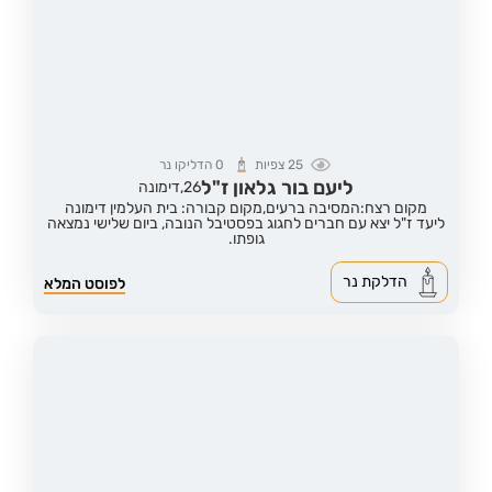
25
צפיות
0
הדליקו נר
ליעם בור גלאון ז"ל
26,
דימונה
מקום רצח:המסיבה ברעים,
מקום קבורה: בית העלמין דימונה
ליעד ז"ל יצא עם חברים לחגוג בפסטיבל הנובה, ביום שלישי נמצאה
גופתו.
הדלקת נר
לפוסט המלא