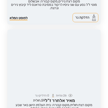
מקום רצח:נירים,
מקום קבורה: אבשלום
מוטי ז"ל נסע עם שני גיסיו לרקוד במסיבת טראנס ליד קיבוץ נירים
ונרצח.
הדלקת נר
לפוסט המלא
26
צפיות
0
הדליקו נר
מאיר אלחרר ז"ל
59,
חולית
מקום רצח:חולית,
מקום קבורה: בית העלמין הישן באר שבע