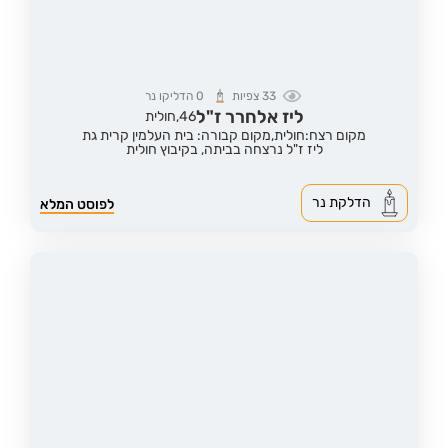
33
צפיות
0
הדליקו נר
ליז אלחרר ז"ל
46,
חולית
מקום רצח:חולית,
מקום קבורה: בית העלמין קרית גת
ליז ז"ל נרצחה בביתה, בקיבוץ חולית
הדלקת נר
לפוסט המלא