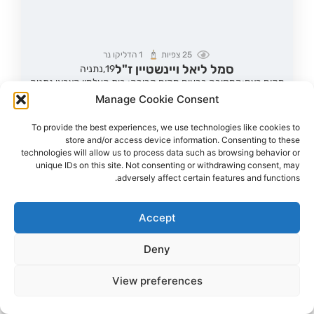
25
צפיות
1
הדליקו נר
סמל ליאל ויינשטיין ז"ל
19,
נתניה
מקום רצח:המסיבה ברעים,
מקום קבורה: בית העלמין הצבאי נתניה
סמל ליאל ויינשטיין ז"ל נרצחה במסיבת הנובה
Manage Cookie Consent
To provide the best experiences, we use technologies like cookies to
הדלקת נר
לפוסט המלא
store and/or access device information. Consenting to these
technologies will allow us to process data such as browsing behavior or
unique IDs on this site. Not consenting or withdrawing consent, may
adversely affect certain features and functions.
Accept
Deny
View preferences