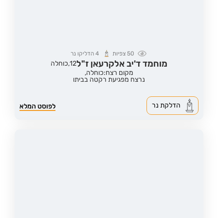
50
צפיות
4
הדליקו נר
מוחמד ד'יב אלקרעאן ז"ל
12,
כוחלה
מקום רצח:כוחלה,
נרצח מפגיעת רקטה בביתו
הדלקת נר
לפוסט המלא