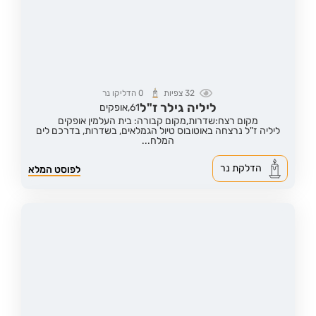
32
צפיות
0
הדליקו נר
ליליה גילר ז"ל
61,
אופקים
מקום רצח:שדרות,
מקום קבורה: בית העלמין אופקים
ליליה ז"ל נרצחה באוטובוס טיול הגמלאים, בשדרות, בדרכם לים
המלח...
הדלקת נר
לפוסט המלא