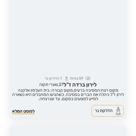
59
צפיות
1
הדליקו נר
לירון ברדה ז"ל
27,
שערי תקוה
מקום רצח:המסיבה ברעים,
מקום קבורה: בית העלמין אלקנה
לירון ז"ל ניהלה את הברים במסיבה, כשהגיעו המחבלים היא נשארה
לסייע לפצועים במקום, עד שנרצחה.
הדלקת נר
לפוסט המלא