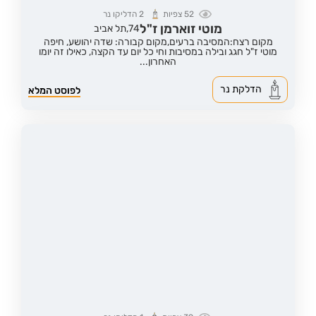
52
צפיות
2
הדליקו נר
מוטי זוארמן ז"ל
74,
תל אביב
מקום רצח:המסיבה ברעים,
מקום קבורה: שדה יהושע, חיפה
מוטי ז"ל חגג ובילה במסיבות וחי כל יום עד הקצה, כאילו זה יומו
האחרון...
הדלקת נר
לפוסט המלא