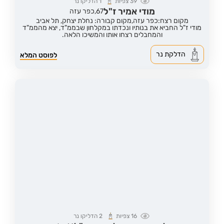
39
צפיות
1
הדליקו נר
מודי אמיר ז"ל
67,
כפר עזה
מקום רצח:כפר עזה,
מקום קבורה: נחלת יצחק, תל אביב
מודי ז"ל החביא את בנותיו ונכדתו במקלחון שבממ"ד, יצא מהממ"ד
והמחבלים רצחו אותו והמשיכו הלאה.
הדלקת נר
לפוסט המלא
16
צפיות
2
הדליקו נר