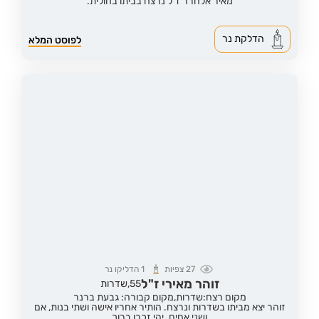
מאיר אלחרר ז"ל נרצח בביתו בחולית.
הדלקת נר
לפוסט המלא
27
צפיות
1
הדליקו נר
זוהר מאירי ז"ל
55,
שדרות
מקום רצח:שדרות,
מקום קבורה: גבעת ברנר
זוהר יצא מביתו בשדרות ונרצח. הותיר אחריו אישה ושתי בנות, אם
ושני אחים. יהי זכרו ברוך