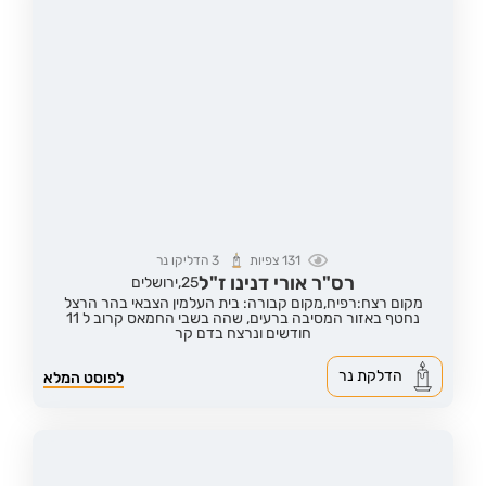
131
צפיות
3
הדליקו נר
רס"ר אורי דנינו ז"ל
25,
ירושלים
מקום רצח:רפיח,
מקום קבורה: בית העלמין הצבאי בהר הרצל
נחטף באזור המסיבה ברעים, שהה בשבי החמאס קרוב ל 11
חודשים ונרצח בדם קר
הדלקת נר
לפוסט המלא