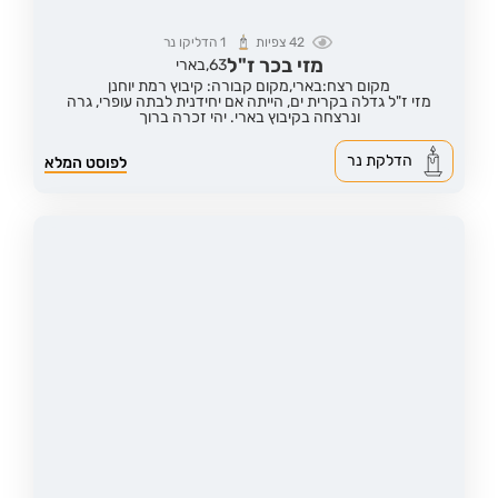
42
צפיות
1
הדליקו נר
מזי בכר ז"ל
63,
בארי
מקום רצח:בארי,
מקום קבורה: קיבוץ רמת יוחנן
מזי ז"ל גדלה בקרית ים, הייתה אם יחידנית לבתה עופרי, גרה
ונרצחה בקיבוץ בארי. יהי זכרה ברוך
הדלקת נר
לפוסט המלא