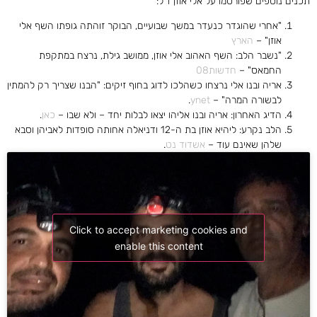
תכנים נוספים שפורסמו על אלי אוזן ז"ל:
"אחרי שהוגדר כנעדר במשך שבועיים, הבוקר זוהתה גופתו השף אלי
אוזן" –
הארץ
"נשבר הלב: השף האהוב אלי אוזן, ממושב גילת, נרצח במתקפת
החמאס" –
חדשות08
אריה ובנו אלי נרצחו כשהלכו לדוג בחוף זיקים: "הבנו שצריך רק להמתין
לבשורה המרה" –
ynet
.
הדיג האחרון: אריה ובנו אליהו יצאו לבלות יחד – ולא שבו –
כאן
.
הלב נקרע: ליהיא אוזן בת ה-12 ודניאלה אחותה סופדות לאביהן וסבא
שלהן שאינם עוד –
אשדוד נט
.
Click to accept marketing cookies and
enable this content