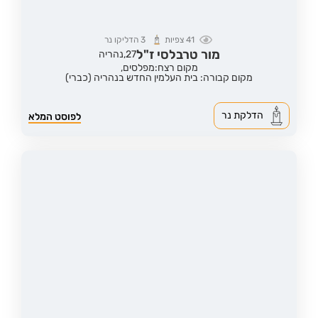
41
צפיות
3
הדליקו נר
מור טרבלסי ז"ל
27,
נהריה
מקום רצח:מפלסים,
מקום קבורה: בית העלמין החדש בנהריה (כברי)
הדלקת נר
לפוסט המלא