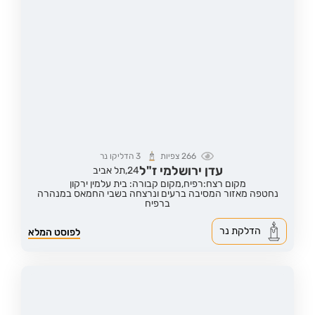
266
צפיות
3
הדליקו נר
עדן ירושלמי ז"ל
24,
תל אביב
מקום רצח:רפיח,
מקום קבורה: בית עלמין ירקון
נחטפה מאזור המסיבה ברעים ונרצחה בשבי החמאס במנהרה
ברפיח
הדלקת נר
לפוסט המלא