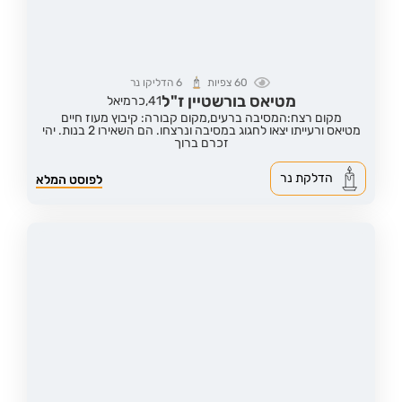
60
צפיות
6
הדליקו נר
מטיאס בורשטיין ז"ל
41,
כרמיאל
מקום רצח:המסיבה ברעים,
מקום קבורה: קיבוץ מעוז חיים
מטיאס ורעייתו יצאו לחגוג במסיבה ונרצחו. הם השאירו 2 בנות. יהי
זכרם ברוך
הדלקת נר
לפוסט המלא