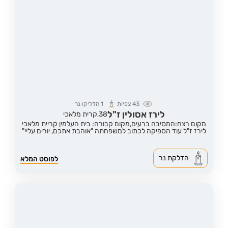
43
צפיות
1
הדליקו נר
לירז אסולין ז"ל
38,
קרית מלאכי
מקום רצח:המסיבה ברעים,
מקום קבורה: בית העלמין קריית מלאכי
לירז ז"ל עוד הספיקה לכתוב למשפחתה "אוהבת אתכם, יורים עליי"
הדלקת נר
לפוסט המלא