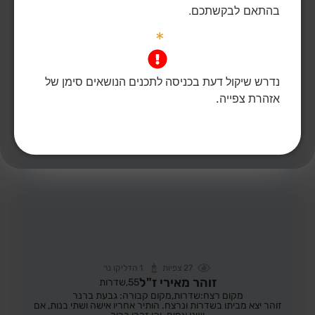
מאיר אלחרר ז"ל נרצח בביתו בחולית.
בהתאם לבקשתכם.
*
הדלקת נר
לפוסט המלא
נדרש שיקול דעת בכניסה לתכנים הנושאים סימן של
אזהרת צפייה.
27
צפיות
1
הדליקו נר
זוהר מאירי ז"ל
55,
שדרות
מקום רצח:שדרות,
מקום קבורה: גבעת ברנר
זוהר יצא מביתו בשדרות ונרצח. הותיר אחריו אישה ושתי בנות, אם