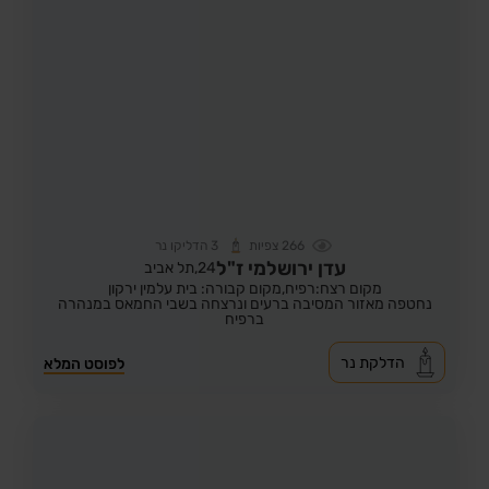
266
צפיות
3
הדליקו נר
עדן ירושלמי ז"ל
24,
תל אביב
מקום רצח:רפיח,
מקום קבורה: בית עלמין ירקון
נחטפה מאזור המסיבה ברעים ונרצחה בשבי החמאס במנהרה
ברפיח
הדלקת נר
לפוסט המלא