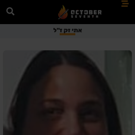
אתי זק ז"ל