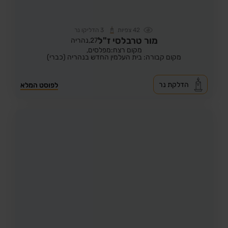
42
צפיות
3
הדליקו נר
מור טרבלסי ז"ל
27,
נהריה
מקום רצח:מפלסים,
מקום קבורה: בית העלמין החדש בנהריה (כברי)
הדלקת נר
לפוסט המלא