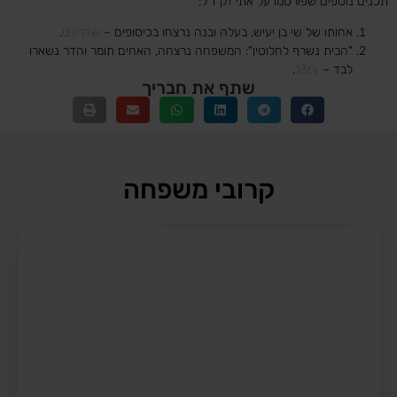
תכנים נוספים שפורסמו על אתי זק ז"ל:
אחותו של שי בן יעיש, בעלה ובנה נרצחו בכיסופים –
שדרונט
.
"הבית נשרף לחלוטין": המשפחה נרצחה, האחים תומר והדר נשארו
לבד –
13tv
.
שתף את חבריך
קרובי משפחה