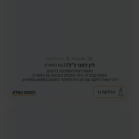
66
צפיות
1
הדליקו נר
לין דפני ז"ל
22,
עין המפרץ
מקום רצח:המסיבה ברעים,
מקום קבורה: בית העלמין בקיבוץ עין המפרץ
ליבי יצאה לחגוג עם חברות ולאחר כשבוע נמצאו גופותיהן.
הדלקת נר
לפוסט המלא