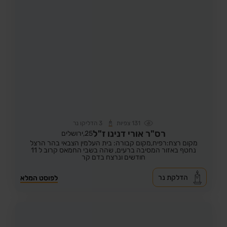
131
צפיות
3
הדליקו נר
רס"ר אורי דנינו ז"ל
25,
ירושלים
מקום רצח:רפיח,
מקום קבורה: בית העלמין הצבאי בהר הרצל
נחטף באזור המסיבה ברעים, שהה בשבי החמאס קרוב ל 11
חודשים ונרצח בדם קר
הדלקת נר
לפוסט המלא