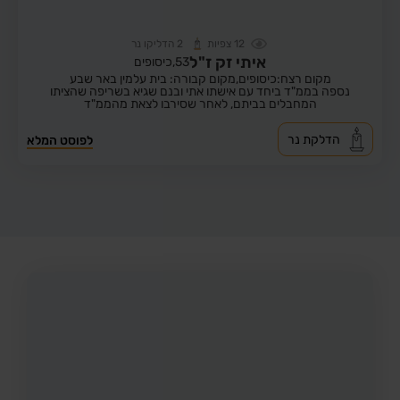
12
צפיות
2
הדליקו נר
איתי זק ז"ל
53,
כיסופים
מקום רצח:כיסופים,
מקום קבורה: בית עלמין באר שבע
נספה בממ"ד ביחד עם אישתו אתי ובנם שגיא בשריפה שהציתו
המחבלים בביתם, לאחר שסירבו לצאת מהממ"ד
הדלקת נר
לפוסט המלא