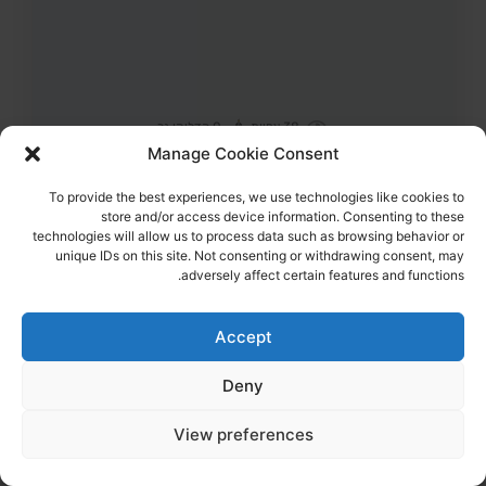
38
צפיות
0
הדליקו נר
לילי איתמרי ז"ל
63,
כפר עזה
Manage Cookie Consent
מקום רצח:כפר עזה,
מקום קבורה: קיבוץ רוחמה
לילי איתמרי ז"ל נרצחה ביחד עם בעלה, בביתם בכפר עזה
To provide the best experiences, we use technologies like cookies to
store and/or access device information. Consenting to these
technologies will allow us to process data such as browsing behavior or
הדלקת נר
לפוסט המלא
unique IDs on this site. Not consenting or withdrawing consent, may
adversely affect certain features and functions.
Accept
Deny
View preferences