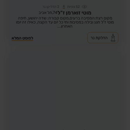
52
צפיות
2
הדליקו נר
מוטי זוארמן ז"ל
74,
תל אביב
מקום רצח:המסיבה ברעים,
מקום קבורה: שדה יהושע, חיפה
מוטי ז"ל חגג ובילה במסיבות וחי כל יום עד הקצה, כאילו זה יומו
האחרון...
הדלקת נר
לפוסט המלא