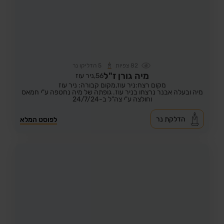
82
צפיות
5
הדליקו נר
מיה גורן ז"ל
56,
ניר עוז
מקום רצח:ניר עוז,
מקום קבורה: ניר עוז
מיה ובעלה אבנר נרצחו בניר עוז. גופתה של מיה נחטפה ע"י חמאס
וחולצה ע"י צה"ל ב-24/7/24
הדלקת נר
לפוסט המלא