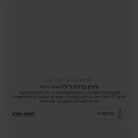
59
צפיות
1
הדליקו נר
לירון ברדה ז"ל
27,
שערי תקוה
מקום רצח:המסיבה ברעים,
מקום קבורה: בית העלמין אלקנה
לירון ז"ל ניהלה את הברים במסיבה, כשהגיעו המחבלים היא נשארה
לסייע לפצועים במקום, עד שנרצחה.
הדלקת נר
לפוסט המלא