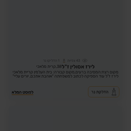
43
צפיות
1
הדליקו נר
לירז אסולין ז"ל
38,
קרית מלאכי
מקום רצח:המסיבה ברעים,
מקום קבורה: בית העלמין קריית מלאכי
לירז ז"ל עוד הספיקה לכתוב למשפחתה "אוהבת אתכם, יורים עליי"
הדלקת נר
לפוסט המלא