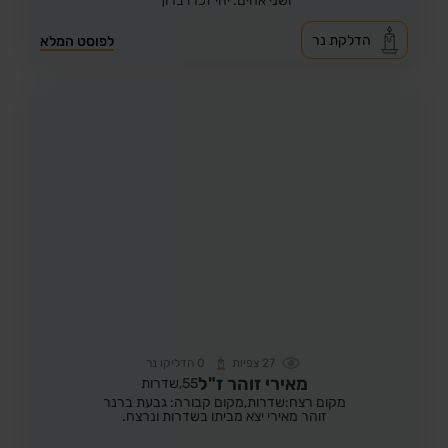
ושני אחים. יהי זכרו ברוך
הדלקת נר
לפוסט המלא
27
צפיות
0
הדליקו נר
מאירי זוהר ז"ל
55,
שדרות
מקום רצח:שדרות,
מקום קבורה: גבעת ברנר
זוהר מאירי יצא מביתו בשדרות ונרצח.