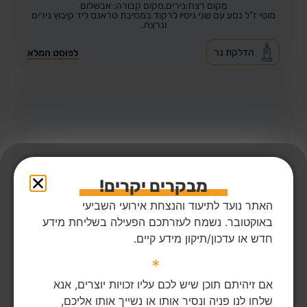
מקום רצח:נירים,
מקום קבורה: אבשלום
מוטי ז"ל נסע עם שני גיסיו לרקוד במסיבת טראנס ליד קיבוץ נירים
ונרצח.
הדלקת נר
לפוסט המלא
מבקרים יקרים!
האתר נועד לתיעוד והנצחת אירועי השביעי
באוקטובר. נשמח לעזרתכם הפעילה בשליחת מידע
חדש או עדכון/תיקון מידע קיים.
*
26
צפיות
0
הדליקו נר
אם זיהיתם תוכן שיש לכם עליו זכויות יוצרים, אנא
מאיר אלחרר ז"ל
59,
חולית
שלחו לנו פניה ונסיר אותו או נשייך אותו אליכם,
מקום רצח:חולית,
מקום קבורה: בית העלמין הישן באר שבע