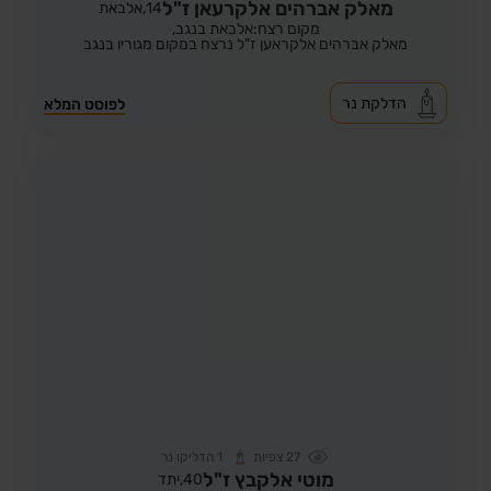
מאלק אברהים אלקרעאן ז"ל
14,
אלבאת
מקום רצח:אלבאת בנגב,
מאלק אברהים אלקראען ז"ל נרצח במקום מגוריו בנגב
הדלקת נר
לפוסט המלא
27
צפיות
1
הדליקו נר
מוטי אלקבץ ז"ל
40,
יתד