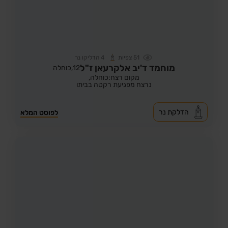
51
צפיות
4
הדליקו נר
מוחמד ד'יב אלקרעאן ז"ל
12,
כוחלה
מקום רצח:כוחלה,
נרצח מפגיעת רקטה בביתו
הדלקת נר
לפוסט המלא