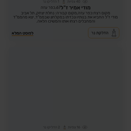
40
צפיות
1
הדליקו נר
מודי אמיר ז"ל
67,
כפר עזה
מקום רצח:כפר עזה,
מקום קבורה: נחלת יצחק, תל אביב
מודי ז"ל החביא את בנותיו ונכדתו במקלחון שבממ"ד, יצא מהממ"ד
והמחבלים רצחו אותו והמשיכו הלאה.
הדלקת נר
לפוסט המלא
16
צפיות
2
הדליקו נר