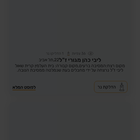
36
צפיות
1
הדליקו נר
ליבי כהן מגורי ז"ל
22,
תל אביב
מקום רצח:המסיבה ברעים,
מקום קבורה: בית העלמין קרית שאול
ליבי ז"ל נרצחה על ידי מחבלים בעת שנמלטה ממסיבת הנובה.
הדלקת נר
לפוסט המלא