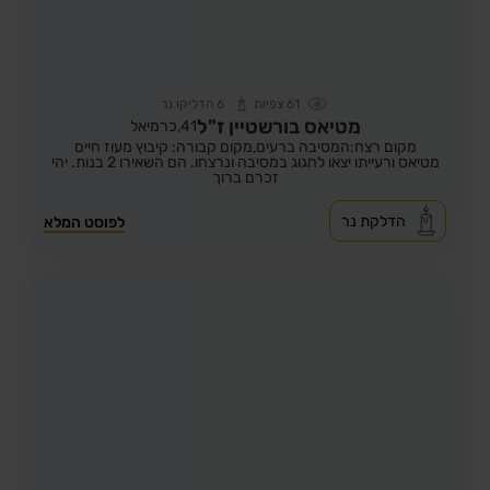
61
צפיות
6
הדליקו נר
מטיאס בורשטיין ז"ל
41,
כרמיאל
מקום רצח:המסיבה ברעים,
מקום קבורה: קיבוץ מעוז חיים
מטיאס ורעייתו יצאו לחגוג במסיבה ונרצחו. הם השאירו 2 בנות. יהי
זכרם ברוך
הדלקת נר
לפוסט המלא