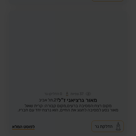
37
צפיות
0
הדליקו נר
מאור גרציאני ז"ל
21,
תל אביב
מקום רצח:המסיבה ברעים,
מקום קבורה: קרית שאול
מאור נסע למסיבה לחגוג את החיים, הוא נרצח יחד עם חבריו.
הדלקת נר
לפוסט המלא