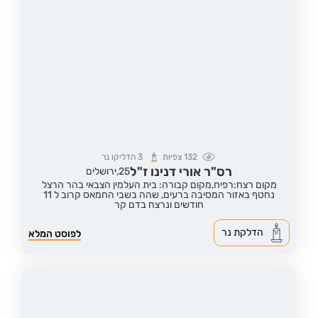
132
צפיות
3
הדליקו נר
רס"ר אורי דנינו ז"ל
25,
ירושלים
מקום רצח:רפיח,
מקום קבורה: בית העלמין הצבאי בהר הרצל
נחטף באזור המסיבה ברעים, שהה בשבי החמאס קרוב ל 11
חודשים ונרצח בדם קר
הדלקת נר
לפוסט המלא