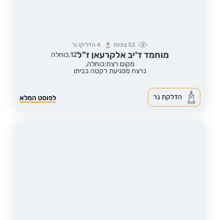
53
צפיות
4
הדליקו נר
מוחמד ד'יב אלקרעאן ז"ל
12,
כוחלה
מקום רצח:כוחלה,
נרצח מפגיעת רקטה בביתו
הדלקת נר
לפוסט המלא