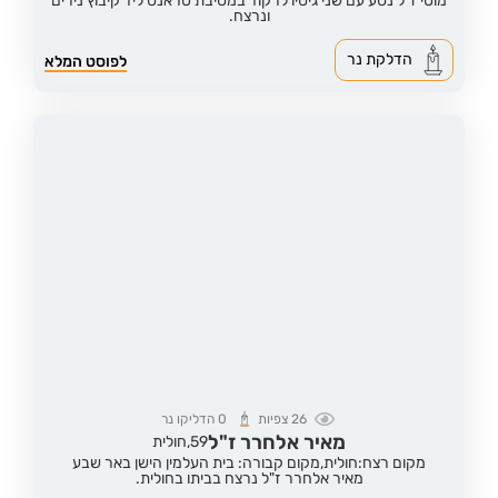
מוטי ז"ל נסע עם שני גיסיו לרקוד במסיבת טראנס ליד קיבוץ נירים
ונרצח.
הדלקת נר
לפוסט המלא
26
צפיות
0
הדליקו נר
מאיר אלחרר ז"ל
59,
חולית
מקום רצח:חולית,
מקום קבורה: בית העלמין הישן באר שבע
מאיר אלחרר ז"ל נרצח בביתו בחולית.