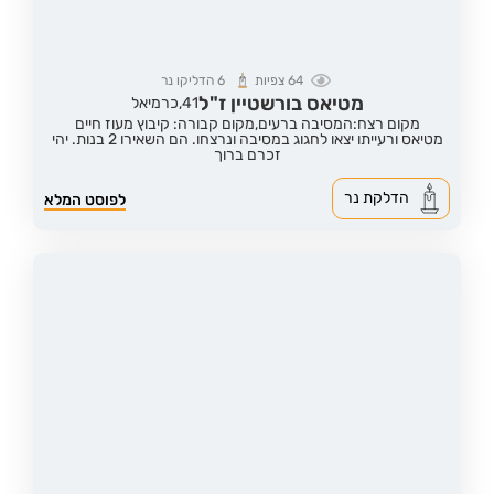
64
צפיות
6
הדליקו נר
מטיאס בורשטיין ז"ל
41,
כרמיאל
מקום רצח:המסיבה ברעים,
מקום קבורה: קיבוץ מעוז חיים
מטיאס ורעייתו יצאו לחגוג במסיבה ונרצחו. הם השאירו 2 בנות. יהי
זכרם ברוך
הדלקת נר
לפוסט המלא