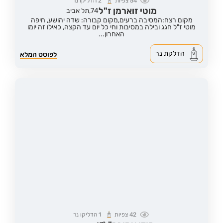
54
צפיות
2
הדליקו נר
מוטי זוארמן ז"ל
74,
תל אביב
מקום רצח:המסיבה ברעים,
מקום קבורה: שדה יהושע, חיפה
מוטי ז"ל חגג ובילה במסיבות וחי כל יום עד הקצה, כאילו זה יומו
האחרון...
הדלקת נר
לפוסט המלא
42
צפיות
1
הדליקו נר