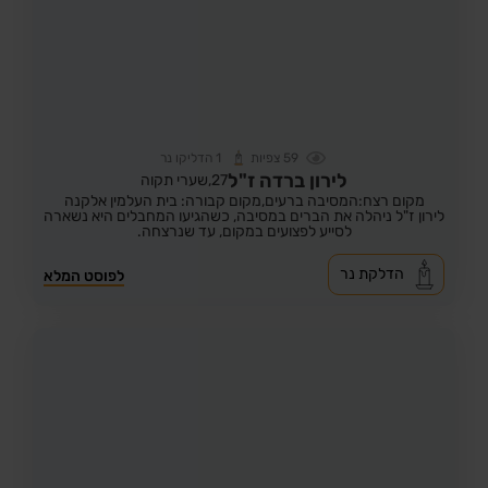
59
צפיות
1
הדליקו נר
לירון ברדה ז"ל
27,
שערי תקוה
מקום רצח:המסיבה ברעים,
מקום קבורה: בית העלמין אלקנה
לירון ז"ל ניהלה את הברים במסיבה, כשהגיעו המחבלים היא נשארה
לסייע לפצועים במקום, עד שנרצחה.
הדלקת נר
לפוסט המלא