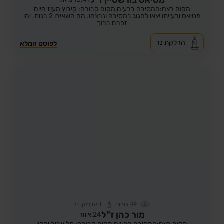
מקום רצח:המסיבה ברעים,
מקום קבורה: קיבוץ מעוז חיים
מטיאס ורעייתו יצאו לחגוג במסיבה ונרצחו. הם השאירו 2 בנות. יהי
זכרם ברוך
הדלקת נר
לפוסט המלא
49
צפיות
1
הדליקו נר
מור כהן ז"ל
24,
אזור