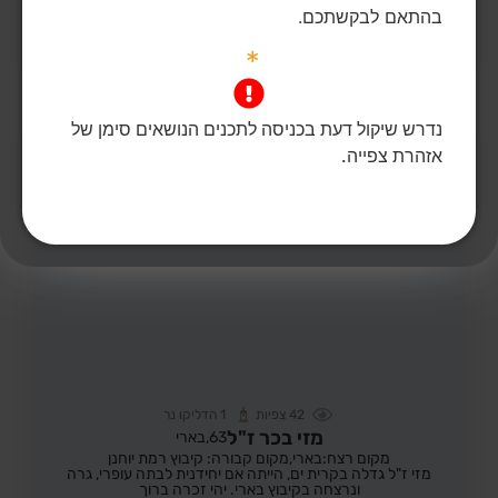
בהתאם לבקשתכם.
*
הדלקת נר
לפוסט המלא
נדרש שיקול דעת בכניסה לתכנים הנושאים סימן של
אזהרת צפייה.
42
צפיות
1
הדליקו נר
מזי בכר ז"ל
63,
בארי
מקום רצח:בארי,
מקום קבורה: קיבוץ רמת יוחנן
מזי ז"ל גדלה בקרית ים, הייתה אם יחידנית לבתה עופרי, גרה
ונרצחה בקיבוץ בארי. יהי זכרה ברוך