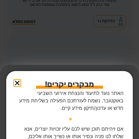
מקום רצח:המסיבה ברעים,
מקום קבורה: תל אביב ירקון
מור כהן ז"ל נסע לחגוג במסיבה שממנה לא שב
הדלקת נר
לפוסט המלא
מבקרים יקרים!
האתר נועד לתיעוד והנצחת אירועי השביעי
באוקטובר. נשמח לעזרתכם הפעילה בשליחת מידע
חדש או עדכון/תיקון מידע קיים.
*
42
צפיות
3
הדליקו נר
מור טרבלסי ז"ל
27,
נהריה
אם זיהיתם תוכן שיש לכם עליו זכויות יוצרים, אנא
מקום רצח:מפלסים,
שלחו לנו פניה ונסיר אותו או נשייך אותו אליכם,
מקום קבורה: בית העלמין החדש בנהריה (כברי)