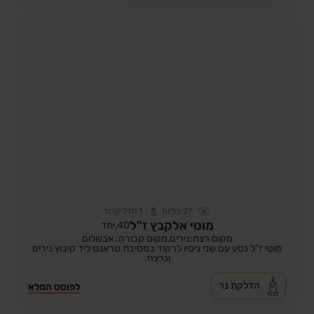
27
צפיות
1
הדליקו נר
מוטי אלקבץ ז"ל
40,
יתד
מקום רצח:נירים,
מקום קבורה: אבשלום
מוטי ז"ל נסע עם שני גיסיו לרקוד במסיבת טראנס ליד קיבוץ נירים
ונרצח.
הדלקת נר
לפוסט המלא