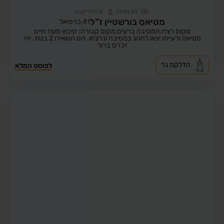
61
צפיות
6
הדליקו נר
מטיאס בורשטיין ז"ל
41,
כרמיאל
מקום רצח:המסיבה ברעים,
מקום קבורה: קיבוץ מעוז חיים
מטיאס ורעייתו יצאו לחגוג במסיבה ונרצחו. הם השאירו 2 בנות. יהי
זכרם ברוך
הדלקת נר
לפוסט המלא