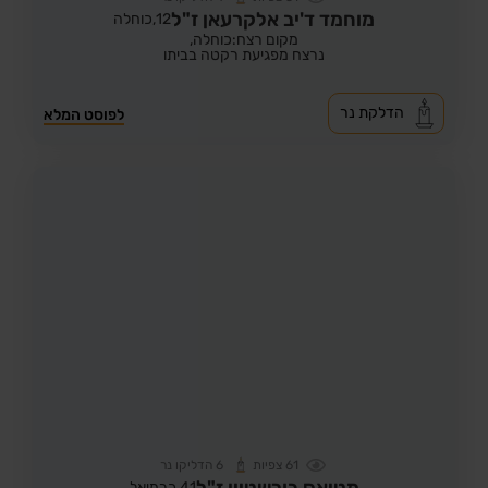
מוחמד ד'יב אלקרעאן ז"ל
12,
כוחלה
מקום רצח:כוחלה,
נרצח מפגיעת רקטה בביתו
הדלקת נר
לפוסט המלא
61
צפיות
6
הדליקו נר
מטיאס בורשטיין ז"ל
41,
כרמיאל