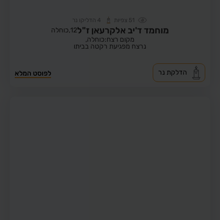
51
צפיות
4
הדליקו נר
מוחמד ד'יב אלקרעאן ז"ל
12,
כוחלה
מקום רצח:כוחלה,
נרצח מפגיעת רקטה בביתו
הדלקת נר
לפוסט המלא