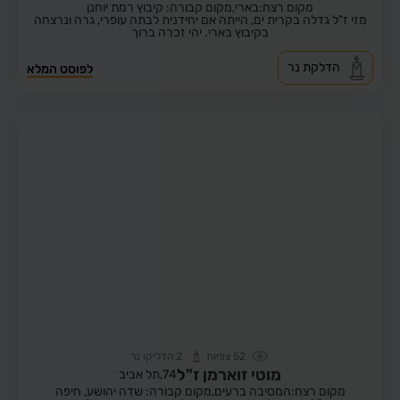
מקום רצח:בארי,
מקום קבורה: קיבוץ רמת יוחנן
מזי ז"ל גדלה בקרית ים, הייתה אם יחידנית לבתה עופרי, גרה ונרצחה
בקיבוץ בארי. יהי זכרה ברוך
הדלקת נר
לפוסט המלא
52
צפיות
2
הדליקו נר
מוטי זוארמן ז"ל
74,
תל אביב
מקום רצח:המסיבה ברעים,
מקום קבורה: שדה יהושע, חיפה