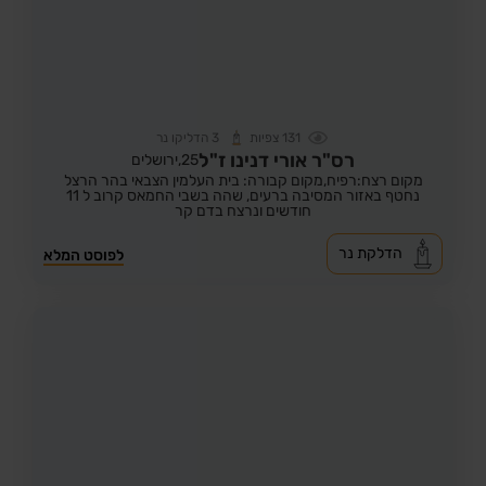
131
צפיות
3
הדליקו נר
רס"ר אורי דנינו ז"ל
25,
ירושלים
מקום רצח:רפיח,
מקום קבורה: בית העלמין הצבאי בהר הרצל
נחטף באזור המסיבה ברעים, שהה בשבי החמאס קרוב ל 11
חודשים ונרצח בדם קר
הדלקת נר
לפוסט המלא