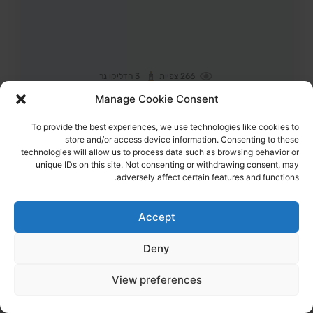
266
צפיות
3
הדליקו נר
עדן ירושלמי ז"ל
24,
תל אביב
Manage Cookie Consent
מקום רצח:רפיח,
מקום קבורה: בית עלמין ירקון
נחטפה מאזור המסיבה ברעים ונרצחה בשבי החמאס במנהרה
ברפיח
To provide the best experiences, we use technologies like cookies to
store and/or access device information. Consenting to these
הדלקת נר
לפוסט המלא
technologies will allow us to process data such as browsing behavior or
unique IDs on this site. Not consenting or withdrawing consent, may
adversely affect certain features and functions.
Accept
Deny
View preferences