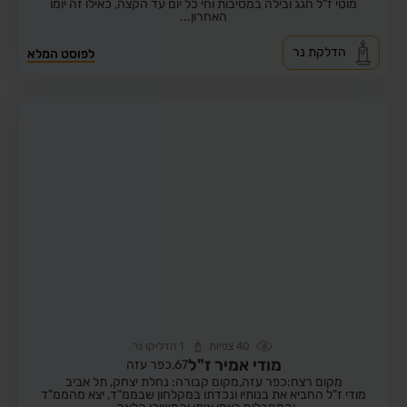
מוטי ז"ל חגג ובילה במסיבות וחי כל יום עד הקצה, כאילו זה יומו
האחרון...
הדלקת נר
לפוסט המלא
40
צפיות
1
הדליקו נר
מודי אמיר ז"ל
67,
כפר עזה
מקום רצח:כפר עזה,
מקום קבורה: נחלת יצחק, תל אביב
מודי ז"ל החביא את בנותיו ונכדתו במקלחון שבממ"ד, יצא מהממ"ד