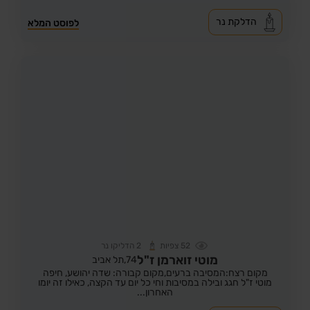
הדלקת נר
לפוסט המלא
52
צפיות
2
הדליקו נר
מוטי זוארמן ז"ל
74,
תל אביב
מקום רצח:המסיבה ברעים,
מקום קבורה: שדה יהושע, חיפה
מוטי ז"ל חגג ובילה במסיבות וחי כל יום עד הקצה, כאילו זה יומו
האחרון...