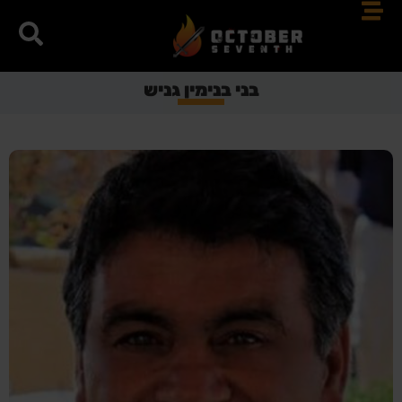
בני בנימין גניש