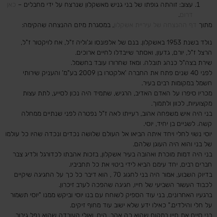
עצוב: זוהתה גופתו של בני גניש מאשקלון שנרצח על ידי מחבלים –
כאן
דרום
.
מתוך
דף ההנצחה של עיריית אשקלון
, במסגרת מיזם ההנצחה שהקימה:
נולד בשנת 1953 באשקלון. בנם של אלפונסו וג'וליה ז"ל, אח לויקטור ז"ל,
הרצל ז"ל, יורם, גדעון, ואסתר שייבדלו לחיים ארוכים.
שירת בצה"ל כנהג תובלה. ומאז שחרורו עובד בחשמל.
לפני 40 שנים פתח את החברה 'אלקטרו בן 2009 בע"מ' והעניק שירותי
חשמל במקומות רבים בעיר.
מכריו סיפרו על האדם האדיב, הרגיש, שתמיד היה נכון לסייע, לתת עצות
מקצועיות, לכוון ולתמוך.
בני היה איש משפחה אהוב, רעייתו לאה ז"ל נפטרה לפני שנתיים ממחלה
קשה. לשניים בן יחיד, יוסי.
יוסי נשוי לחלי ויחד איתה הביאו אל העולם שלושה נכדים ונכדה שהיו כל עולמו
של בני והוא היה העוגן שלהם.
בני היה דמות מוכרת ואהובה בעיר אשקלון, בזכות אהבתו לכדורגל ולדיג צבר
חברים רבים, יחד עימם הביא לידי ביטוי את כל תחביביו.
בדיוק השבוע, אמור היה בני לחגוג 70 , הוא דיבר כל כך על החגיגה שיקיים
לכבוד העשור השביעי של חייו, חגיגה שהפכה לערב זיכרון.
ברגעיו האחרונים, בני עוד הספיק לשוחח עם בנו יוסי וביקש ממנו "יוסי תשמור
על חלי והילדים." כאילו ידע שלא ישוב עוד מחוף זיקים.
בני סיים את חייו במקום שהוא כה אהב, הים, ואולי העובדה שהוא נפל גיבור,