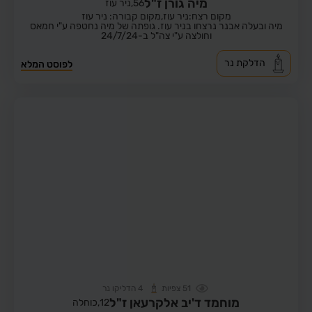
מיה גורן ז"ל
56,
ניר עוז
מקום רצח:ניר עוז,
מקום קבורה: ניר עוז
מיה ובעלה אבנר נרצחו בניר עוז. גופתה של מיה נחטפה ע"י חמאס
וחולצה ע"י צה"ל ב-24/7/24
הדלקת נר
לפוסט המלא
51
צפיות
4
הדליקו נר
מוחמד ד'יב אלקרעאן ז"ל
12,
כוחלה