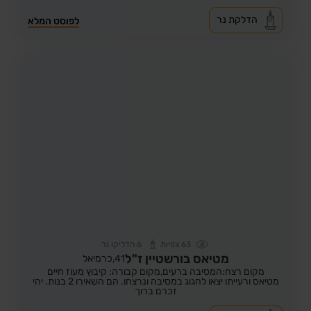
הדלקת נר
לפוסט המלא
63
צפיות
6
הדליקו נר
מטיאס בורשטיין ז"ל
41,
כרמיאל
מקום רצח:המסיבה ברעים,
מקום קבורה: קיבוץ מעוז חיים
מטיאס ורעייתו יצאו לחגוג במסיבה ונרצחו. הם השאירו 2 בנות. יהי
זכרם ברוך