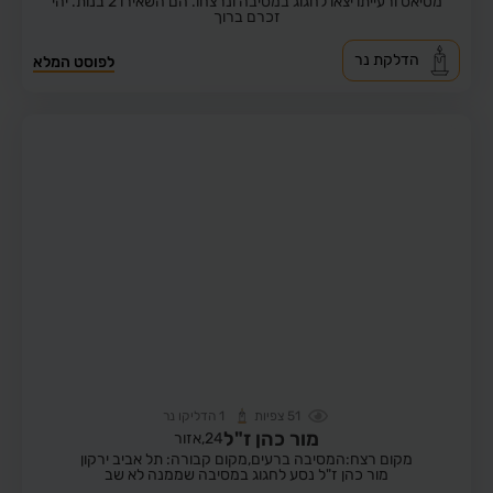
מטיאס ורעייתו יצאו לחגוג במסיבה ונרצחו. הם השאירו 2 בנות. יהי
זכרם ברוך
הדלקת נר
לפוסט המלא
51
צפיות
1
הדליקו נר
מור כהן ז"ל
24,
אזור
מקום רצח:המסיבה ברעים,
מקום קבורה: תל אביב ירקון
מור כהן ז"ל נסע לחגוג במסיבה שממנה לא שב