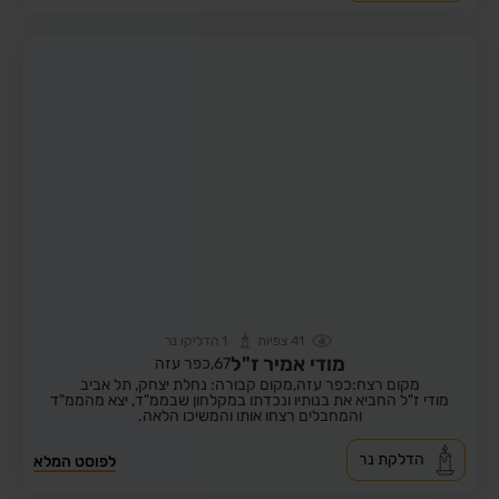
41
צפיות
1
הדליקו נר
מודי אמיר ז"ל
67,
כפר עזה
מקום רצח:כפר עזה,
מקום קבורה: נחלת יצחק, תל אביב
מודי ז"ל החביא את בנותיו ונכדתו במקלחון שבממ"ד, יצא מהממ"ד
והמחבלים רצחו אותו והמשיכו הלאה.
הדלקת נר
לפוסט המלא