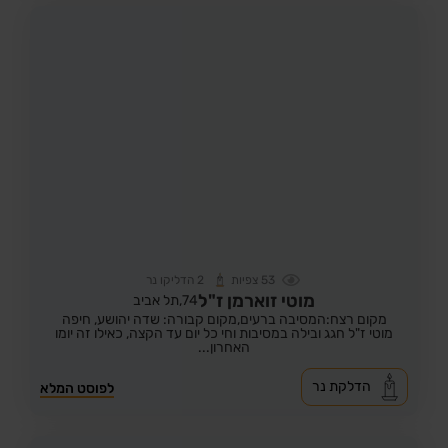
53
צפיות
2
הדליקו נר
מוטי זוארמן ז"ל
74,
תל אביב
מקום רצח:המסיבה ברעים,
מקום קבורה: שדה יהושע, חיפה
מוטי ז"ל חגג ובילה במסיבות וחי כל יום עד הקצה, כאילו זה יומו
האחרון...
הדלקת נר
לפוסט המלא