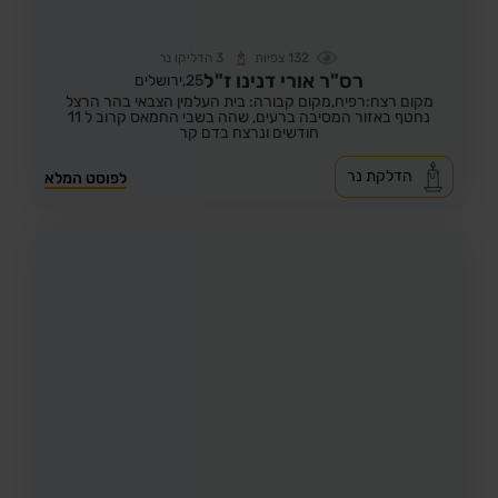
132
צפיות
3
הדליקו נר
רס"ר אורי דנינו ז"ל
25,
ירושלים
מקום רצח:רפיח,
מקום קבורה: בית העלמין הצבאי בהר הרצל
נחטף באזור המסיבה ברעים, שהה בשבי החמאס קרוב ל 11
חודשים ונרצח בדם קר
הדלקת נר
לפוסט המלא