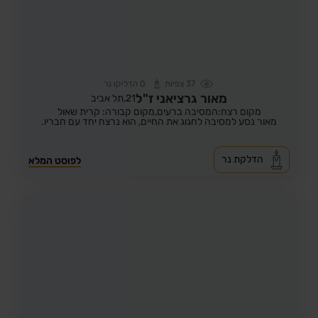
37
צפיות
0
הדליקו נר
מאור גרציאני ז"ל
21,
תל אביב
מקום רצח:המסיבה ברעים,
מקום קבורה: קרית שאול
מאור נסע למסיבה לחגוג את החיים, הוא נרצח יחד עם חבריו.
הדלקת נר
לפוסט המלא