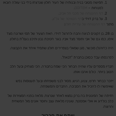
חמישה מטובי בניה ובנותיה של העיר חולון שנרצחו בידי בני עוולה הובאו
למנוחות –
GOITEM
.
דף ההנצחה של מכבי תל אביב
.
על ברק דוידי ב
דף הטוויטר של גל"צ
.
מתוך
דף ההנצחה של עיריית חולון
:
בן 28, בן זקונים לניצה והבה ולהרצל דוידי, האח הצעיר של תמי ושרונה מצד
אימו, כמו גם של אבי ותומר מצד אביו. בוגר חטיבת נבון ותיכון נעמ"ת בחולון.
היה כדורגלן מוכשר, מגן שמאלי בצפרירים חולון שתמיד איחד את הקבוצה.
לפרנסתו עבד כסוכן בחברת "דבאח".
חבריו מספרים עליו שהיה הבחור הכי שמח בחבורה, הכי מצחיק ובעל הלב
הטוב ביותר. כולם אהבו אותו.​
ייזכר כבחור חרוץ, צנוע, רגיש, מסור לבני משפחתו ובעל תעצומות נפש
שאיפשרו לו להכיל את הסביבה, החברים והמשפחה.
חזיתה של המיגונית בה ברק נמצא לאחר שנרצח, מלאה בפניו המצוירות של
כלב בולדוג או אולי אמסטף, שעיניו מלאות עצב וחוסר אונים מול המשחית
והרוצח.
שתף את חבריך