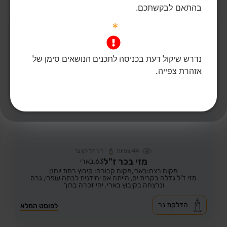
בהתאם לבקשתכם.
*
נדרש שיקול דעת בכניסה לתכנים הנושאים סימן של
אזהרת צפייה.
44
צפיות
1
הדליקו נר
מזי בכר ז"ל
63,
בארי
מקום רצח:בארי,
מקום קבורה: קיבוץ רמת יוחנן
מזי ז"ל גדלה בקרית ים, הייתה אם יחידנית לבתה עופרי, גרה
ונרצחה בקיבוץ בארי. יהי זכרה ברוך
הדלקת נר
לפוסט המלא