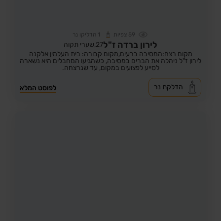
59
צפיות
1
הדליקו נר
לירון ברדה ז"ל
27,
שערי תקוה
מקום רצח:המסיבה ברעים,
מקום קבורה: בית העלמין אלקנה
לירון ז"ל ניהלה את הברים במסיבה, כשהגיעו המחבלים היא נשארה
לסייע לפצועים במקום, עד שנרצחה.
הדלקת נר
לפוסט המלא