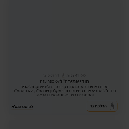
41
צפיות
1
הדליקו נר
מודי אמיר ז"ל
67,
כפר עזה
מקום רצח:כפר עזה,
מקום קבורה: נחלת יצחק, תל אביב
מודי ז"ל החביא את בנותיו ונכדתו במקלחון שבממ"ד, יצא מהממ"ד
והמחבלים רצחו אותו והמשיכו הלאה.
הדלקת נר
לפוסט המלא