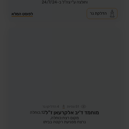
וחולצה ע"י צה"ל ב-24/7/24
הדלקת נר
לפוסט המלא
51
צפיות
4
הדליקו נר
מוחמד ד'יב אלקרעאן ז"ל
12,
כוחלה
מקום רצח:כוחלה,
נרצח מפגיעת רקטה בביתו