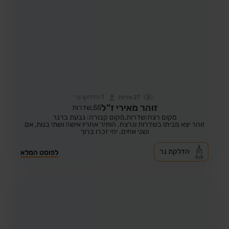
27
צפיות
1
הדליקו נר
זוהר מאירי ז"ל
55,
שדרות
מקום רצח:שדרות,
מקום קבורה: גבעת ברנר
זוהר יצא מביתו בשדרות ונרצח. הותיר אחריו אישה ושתי בנות, אם
ושני אחים. יהי זכרו ברוך
הדלקת נר
לפוסט המלא