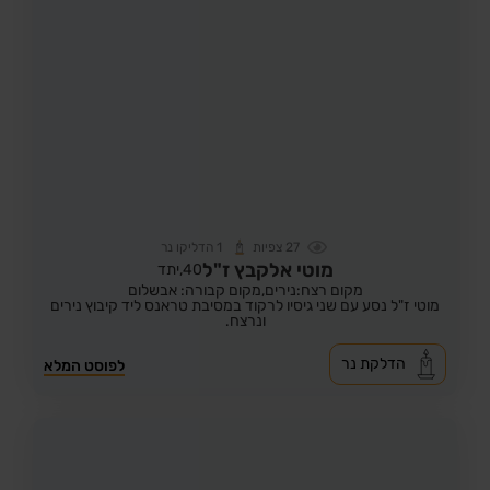
27
צפיות
1
הדליקו נר
מוטי אלקבץ ז"ל
40,
יתד
מקום רצח:נירים,
מקום קבורה: אבשלום
מוטי ז"ל נסע עם שני גיסיו לרקוד במסיבת טראנס ליד קיבוץ נירים
ונרצח.
הדלקת נר
לפוסט המלא