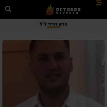
ברק דוידי ז"ל