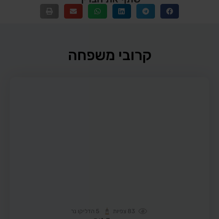
קרובי משפחה
83
צפיות
5
הדליקו נר