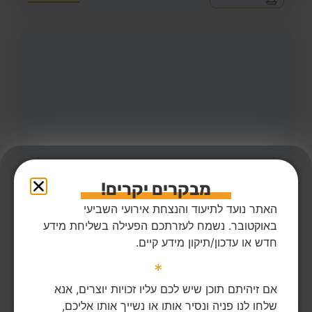
מבקרים יקרים!
האתר נועד לתיעוד והנצחת אירועי השביעי
44
צפיות
3
הדליקו נר
באוקטובר. נשמח לעזרתכם הפעילה בשליחת מידע
מור טרבלסי ז"ל
27,
נהריה
חדש או עדכון/תיקון מידע קיים.
מקום רצח:מפלסים,
מקום קבורה: בית העלמין החדש בנהריה (כברי)
*
אם זיהיתם תוכן שיש לכם עליו זכויות יוצרים, אנא
הדלקת נר
לפוסט המלא
שלחו לנו פניה ונסיר אותו או נשייך אותו אליכם,