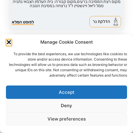
מקום רצח:המסיבה ברעים,
מקום קבורה: בית העלמין הצבאי נתניה
סמל ליאל ויינשטיין ז"ל נרצחה במסיבת הנובה
הדלקת נר
לפוסט המלא
Manage Cookie Consent
To provide the best experiences, we use technologies like cookies to
store and/or access device information. Consenting to these
technologies will allow us to process data such as browsing behavior or
unique IDs on this site. Not consenting or withdrawing consent, may
adversely affect certain features and functions.
Accept
Deny
46
צפיות
0
הדליקו נר
View preferences
ליאל ג'רפי ז"ל
18,
ירושלים
מקום רצח:המסיבה ברעים,
מקום קבורה: בית העלמין בית שמש