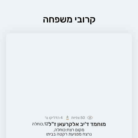
קרובי משפחה
50
צפיות
4
הדליקו נר
מוחמד ד'יב אלקרעאן ז"ל
12,
כוחלה
מקום רצח:כוחלה,
נרצח מפגיעת רקטה בביתו