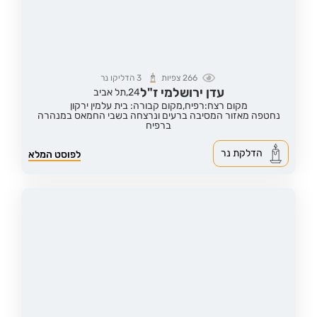
266
צפיות
3
הדליקו נר
עדן ירושלמי ז"ל
24,
תל אביב
מקום רצח:רפיח,
מקום קבורה: בית עלמין ירקון
נחטפה מאזור המסיבה ברעים ונרצחה בשבי החמאס במנהרה
ברפיח
הדלקת נר
לפוסט המלא