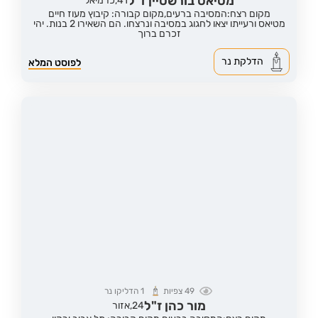
מטיאס בורשטיין ז"ל
41,
כרמיאל
מקום רצח:המסיבה ברעים,
מקום קבורה: קיבוץ מעוז חיים
מטיאס ורעייתו יצאו לחגוג במסיבה ונרצחו. הם השאירו 2 בנות. יהי
זכרם ברוך
הדלקת נר
לפוסט המלא
49
צפיות
1
הדליקו נר
מור כהן ז"ל
24,
אזור