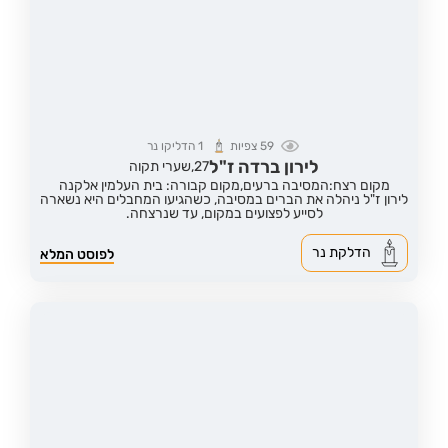
59
צפיות
1
הדליקו נר
לירון ברדה ז"ל
27,
שערי תקוה
מקום רצח:המסיבה ברעים,
מקום קבורה: בית העלמין אלקנה
לירון ז"ל ניהלה את הברים במסיבה, כשהגיעו המחבלים היא נשארה
לסייע לפצועים במקום, עד שנרצחה.
הדלקת נר
לפוסט המלא