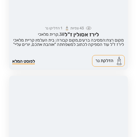
43
צפיות
1
הדליקו נר
לירז אסולין ז"ל
38,
קרית מלאכי
מקום רצח:המסיבה ברעים,
מקום קבורה: בית העלמין קריית מלאכי
לירז ז"ל עוד הספיקה לכתוב למשפחתה "אוהבת אתכם, יורים עליי"
הדלקת נר
לפוסט המלא