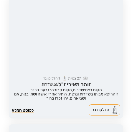
27
צפיות
1
הדליקו נר
זוהר מאירי ז"ל
55,
שדרות
מקום רצח:שדרות,
מקום קבורה: גבעת ברנר
זוהר יצא מביתו בשדרות ונרצח. הותיר אחריו אישה ושתי בנות, אם
ושני אחים. יהי זכרו ברוך
הדלקת נר
לפוסט המלא