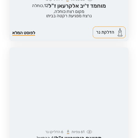
מוחמד ד'יב אלקרעאן ז"ל
12,
כוחלה
מקום רצח:כוחלה,
נרצח מפגיעת רקטה בביתו
הדלקת נר
לפוסט המלא
61
צפיות
6
הדליקו נר