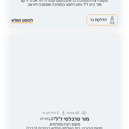
מקום רצח:המסיבה ברעים,
מקום קבורה: תל אביב ירקון
מור כהן ז"ל נסע לחגוג במסיבה שממנה לא שב
הדלקת נר
לפוסט המלא
42
צפיות
3
הדליקו נר
מור טרבלסי ז"ל
27,
נהריה
מקום רצח:מפלסים,
מקום קבורה: בית העלמין החדש בנהריה (כברי)