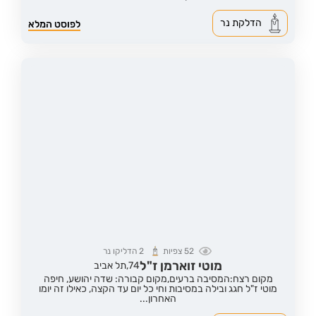
הדלקת נר
לפוסט המלא
52
צפיות
2
הדליקו נר
מוטי זוארמן ז"ל
74,
תל אביב
מקום רצח:המסיבה ברעים,
מקום קבורה: שדה יהושע, חיפה
מוטי ז"ל חגג ובילה במסיבות וחי כל יום עד הקצה, כאילו זה יומו
האחרון...