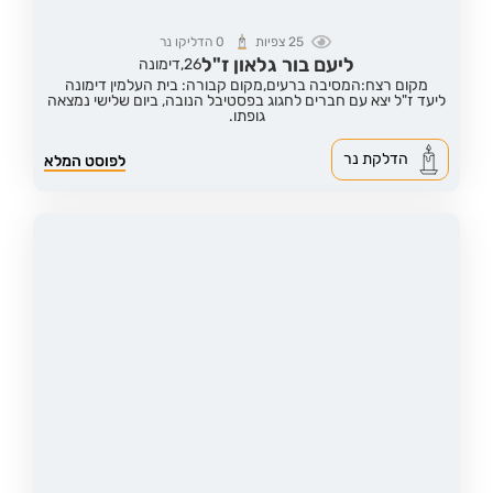
25
צפיות
0
הדליקו נר
ליעם בור גלאון ז"ל
26,
דימונה
מקום רצח:המסיבה ברעים,
מקום קבורה: בית העלמין דימונה
ליעד ז"ל יצא עם חברים לחגוג בפסטיבל הנובה, ביום שלישי נמצאה
גופתו.
הדלקת נר
לפוסט המלא