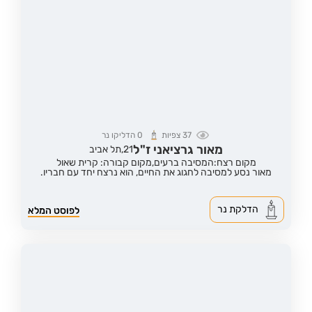
37
צפיות
0
הדליקו נר
מאור גרציאני ז"ל
21,
תל אביב
מקום רצח:המסיבה ברעים,
מקום קבורה: קרית שאול
מאור נסע למסיבה לחגוג את החיים, הוא נרצח יחד עם חבריו.
הדלקת נר
לפוסט המלא