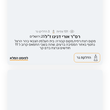
131
צפיות
3
הדליקו נר
רס"ר אורי דנינו ז"ל
25,
ירושלים
מקום רצח:רפיח,
מקום קבורה: בית העלמין הצבאי בהר הרצל
נחטף באזור המסיבה ברעים, שהה בשבי החמאס קרוב ל 11
חודשים ונרצח בדם קר
הדלקת נר
לפוסט המלא