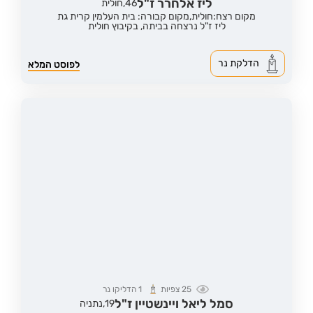
ליז אלחרר ז"ל
46,
חולית
מקום רצח:חולית,
מקום קבורה: בית העלמין קרית גת
ליז ז"ל נרצחה בביתה, בקיבוץ חולית
הדלקת נר
לפוסט המלא
25
צפיות
1
הדליקו נר
סמל ליאל ויינשטיין ז"ל
19,
נתניה