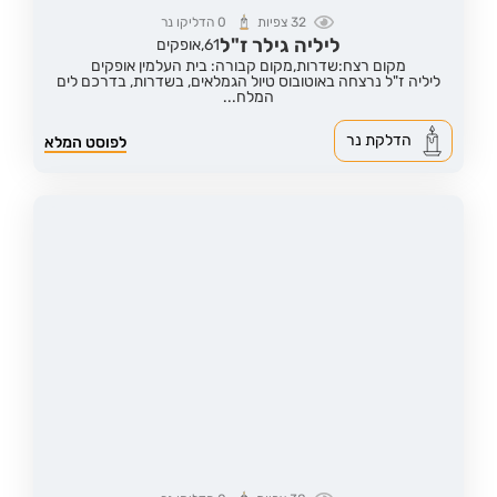
32
צפיות
0
הדליקו נר
ליליה גילר ז"ל
61,
אופקים
מקום רצח:שדרות,
מקום קבורה: בית העלמין אופקים
ליליה ז"ל נרצחה באוטובוס טיול הגמלאים, בשדרות, בדרכם לים
המלח...
הדלקת נר
לפוסט המלא