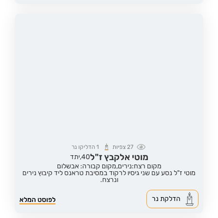
27
צפיות
1
הדליקו נר
מוטי אלקבץ ז"ל
40,
יתד
מקום רצח:נירים,
מקום קבורה: אבשלום
מוטי ז"ל נסע עם שני גיסיו לרקוד במסיבת טראנס ליד קיבוץ נירים
ונרצח.
הדלקת נר
לפוסט המלא