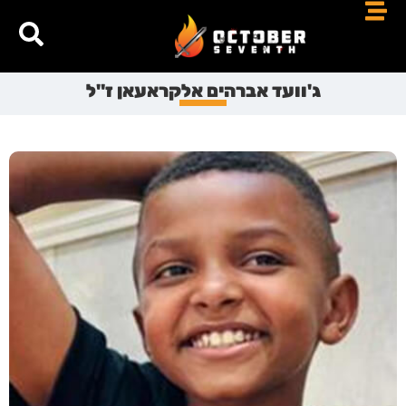
ג'וועד אברהים אלקראעאן ז"ל